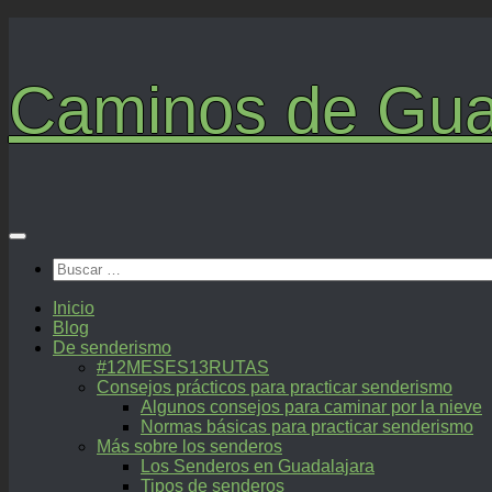
Saltar
al
contenido
Caminos de Gua
Buscar:
Inicio
Blog
De senderismo
#12MESES13RUTAS
Consejos prácticos para practicar senderismo
Algunos consejos para caminar por la nieve
Normas básicas para practicar senderismo
Más sobre los senderos
Los Senderos en Guadalajara
Tipos de senderos