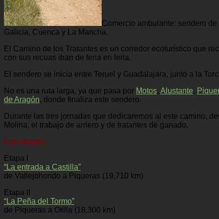
Comercio ambulante: sendero de ar
Galicia, Cuenca y La Mancha.
El Camino de los Tratantes es un corredor ecoturístico que r
con sus recuas iban de feria en feria.
El sendero se inicia entre Teruel y Guadalajara, junto a la Tor
No es una ruta larga, ya que pasa por
Motos
,
Alustante
,
Pique
de Aragón
, donde finaliza este sendero.
Durante las tres jornadas que dedicaremos al este camino, des
Molina, el trabajo de arriero y de tratantes de ganado.
Las etapas:
Etapa I
“La entrada a Castilla”
de Vallejohondo a Piqueras (19,710 km)
Etapa II
“La Peña del Tormo”
de Piqueras a Otilla (18,300 km)