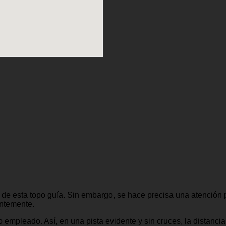
 de esta topo guía. Sin embargo, se hace precisa una atención pa
entemente.
empleado. Así, en una pista evidente y sin cruces, la distanci