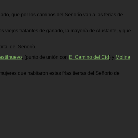
ado, que por los caminos del Señorío van a las ferias de
 viejos tratantes de ganado, la mayoría de Alustante, y que
pital del Señorío.
astilnuevo
, (punto de unión con
El Camino del Cid
) y
Molina
jeres que habitaron estas frías tierras del Señorío de