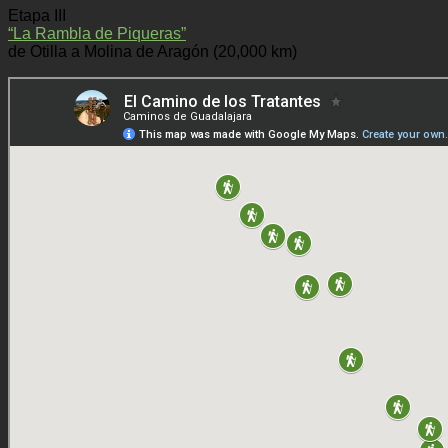
Etapa III
“La Rambla de Piqueras”
de Otilla a Molina de Aragón (20,000 km)