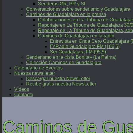
Senderos GR, PR y SL
Conversaciones sobre senderismo y Guadalajara
Caminos de Guadalajara en la prensa
Colaboraciones en La Tribuna de Guadalaja
Reportaje en La Tribuna de Guadalajara 30/
Reportaje de La Tribuna de Guadalajara, 
Caminos de Guadalajara en la radio
Entrevista en Onda Cero Guadalajara (
EsRadio Guadalajara FM (106,5)
Ser Guadalajara FM (95,5)
Senderismo en la «Isla Bonita» (La Palma)
Colección Caminos de Guadalajara
Calendario de Eventos
Nuestra news letter
Descargar nuestra NewsLetter
Recibe gratis nuestra NewsLetter
Videos
Contacto
Caminos de Gua