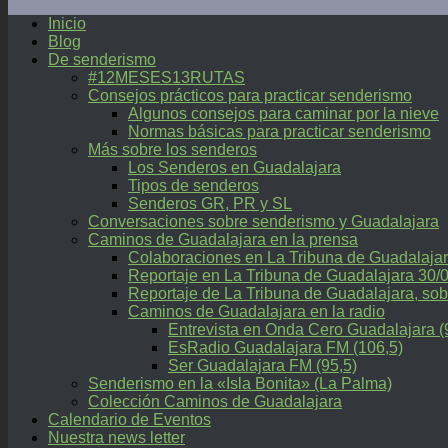
Inicio
Blog
De senderismo
#12MESES13RUTAS
Consejos prácticos para practicar senderismo
Algunos consejos para caminar por la nieve
Normas básicas para practicar senderismo
Más sobre los senderos
Los Senderos en Guadalajara
Tipos de senderos
Senderos GR, PR y SL
Conversaciones sobre senderismo y Guadalajara
Caminos de Guadalajara en la prensa
Colaboraciones en La Tribuna de Guadalaja
Reportaje en La Tribuna de Guadalajara 30/
Reportaje de La Tribuna de Guadalajara, 
Caminos de Guadalajara en la radio
Entrevista en Onda Cero Guadalajara (
EsRadio Guadalajara FM (106,5)
Ser Guadalajara FM (95,5)
Senderismo en la «Isla Bonita» (La Palma)
Colección Caminos de Guadalajara
Calendario de Eventos
Nuestra news letter