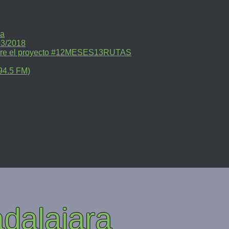
ra
03/2018
sobre el proyecto #12MESES13RUTAS
94.5 FM)
dalajara