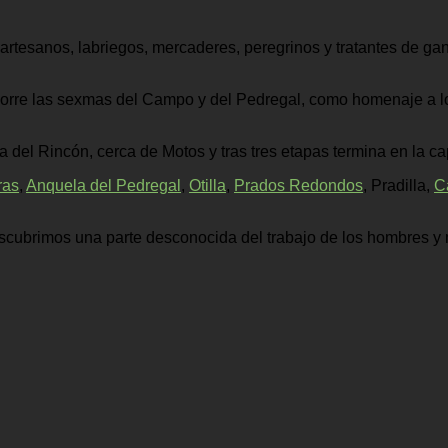
tesanos, labriegos, mercaderes, peregrinos y tratantes de gan
ecorre las sexmas del Campo y del Pedregal, como homenaje a los
ca del Rincón, cerca de Motos y tras tres etapas termina en la ca
ras
,
Anquela del Pedregal
,
Otilla
,
Prados Redondos
, Pradilla,
C
cubrimos una parte desconocida del trabajo de los hombres y mu