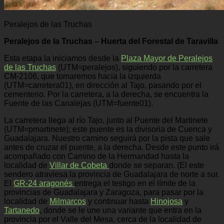
Peralejos de las Truchas
Peralejos de la Truchas – Huerta del Forestal de Taravilla
Esta etapa la iniciamos desde la
Plaza Mayor de Peralejos
de las Truchas
(UTM=peralejos), siguiendo por la carretera
CM-2106, que tomaremos hacia la izquierda
(UTM=carretera01), en dirección al Tajo, pasando por el
cementerio. Por la carretera, a la derecha, se encuentra la
Fuente de las Canalejas (UTM=fuente01).
La carretera llega al río Tajo, junto al Puente del Martinete
(UTM=pmartinete); este puente es la divisoria de Cuenca y
Guadalajara. Nuestro camino seguirá por la pista que sale
antes de cruzar el puente, a la derecha. Desde este punto irá
acompañado con Camino de la Hermandad hasta la
localidad de
Villar de Cobeta
donde se separan. (El este
sendero atraviesa la provincia de Guadalajara de norte a sur.
El
GR-24 aragonés
entrega el testigo en el límite de la
provincias de Guadalajara y Zaragoza, para pasar por la
localidad de
Milmarcos
y continuar hasta
Hinojosa
y
Tartanedo
, donde se le une una variante que entra en la
provincia por el Valle del Mesa, cerca de la localidad de