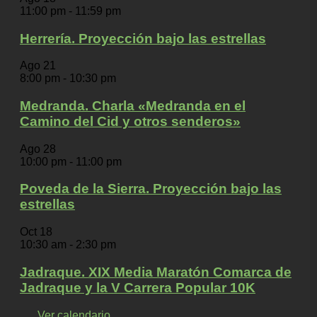
11:00 pm
-
11:59 pm
Herrería. Proyección bajo las estrellas
Ago
21
8:00 pm
-
10:30 pm
Medranda. Charla «Medranda en el
Camino del Cid y otros senderos»
Ago
28
10:00 pm
-
11:00 pm
Poveda de la Sierra. Proyección bajo las
estrellas
Oct
18
10:30 am
-
2:30 pm
Jadraque. XIX Media Maratón Comarca de
Jadraque y la V Carrera Popular 10K
Ver calendario