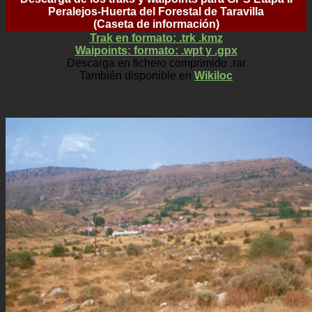
Peralejos-Huerta del Forestal de Taravilla
(Caseta de información)
Trak en formato: .trk .kmz
Waipoints: formato: .wpt y .gpx
Descarga en fichero comprimido .rar
También disponible en
Wikiloc