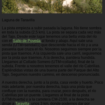
Laguna de Taravilla
La pista empieza a subir pasada la laguna. No tiene sombra
en toda la subida (2,5 km). La pista se separa cada vez más
del Tajo. Desde este lugar tenemos una bella vista del río
con el
Salto de Poveda
al fondo y abajo. Aquí sale una
senda (UTM=senda01) que desciende hacia el río y a una
pasarela que cruza el río. Nosotros seguimos siempre por la
pista que traemos. A la izquierda sale una carril, seguiremos
por la pista que traemos. A la derecha, paridera hundida.
Llegamos al Collado Somero (UTM=collado), final de la
subida. Frente a nosotros tenemos el valle del río Cabrillas.
Espléndidas vistas de una buena parte del Parque del Alto
Tajo. Seguimos nuestro camino, en descenso pronunciado.
A nuestra derecha, junto a la pista, casa verde y huerto. Poco
más adelante, por nuestra derecha, baja una pista que
confluye con la nuestra, para cruzar, poco después, el río
Cabrillas por un puente. Llegamos al final de la pista
(UTM=huerta) y a la carretera CM-2100, a la derecha se
dirige a
Taravilla
, unos 3 km. donde podemos dar por