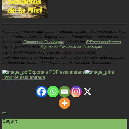
Toda la información aquí descrita, procede del libro: El Sendero de la Miel,
en su tercera edición de Ángel de Juan y Manuel Martín, volumen uno de
la colección
Caminos de Guadalajara
, editado por
Editores del Henares
bajo el patrocinio de la
Diputación Provincial de Guadalajara
.
ISBN: 978-84-615-4356-6.
Depósito Legal: GU-193-2011.
Si el internauta está interesado en adquirir algún ejemplar, debe de pedirlo
al Servicio de Turismo de la Diputación Provincial de Guadalajara.
Exporta a PDF esta entrada
Imprime esta entrada
Seguir: