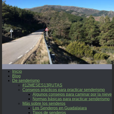
Inicio
Blog
De senderismo
#12MESES13RUTAS
Consejos prácticos para practicar senderismo
Algunos consejos para caminar por la nieve
Normas básicas para practicar senderismo
Más sobre los senderos
Los Senderos en Guadalajara
Tipos de senderos