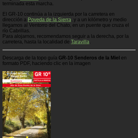
terminada esta marcha.
El GR-10 continúa a la izquierda por la carretera en
dirección a
Poveda de la Sierra
, y a un kilómetro y medio
llegamos al Ventorro del Chato, en un puente que cruza el
río Cabrillas.
Para alojarnos, recomendamos seguir a la derecha, por la
carretera, hasta la localidad de
Taravilla
.
Descarga de la topo guía
GR-10 Senderos de la Miel
en
formato PDF, haciendo clic en la imagen