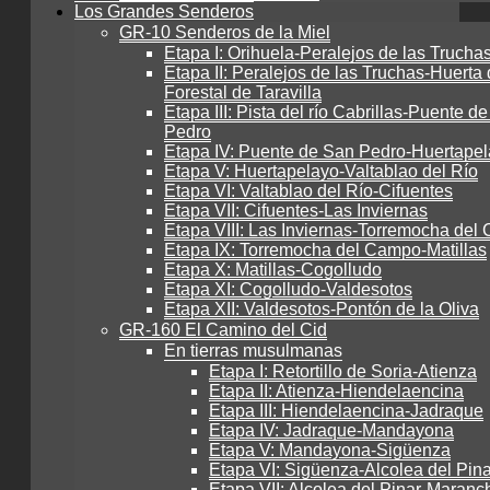
Los Grandes Senderos
GR-10 Senderos de la Miel
Etapa I: Orihuela-Peralejos de las Trucha
Etapa II: Peralejos de las Truchas-Huerta 
Forestal de Taravilla
Etapa III: Pista del río Cabrillas-Puente d
Pedro
Etapa IV: Puente de San Pedro-Huertape
Etapa V: Huertapelayo-Valtablao del Río
Etapa VI: Valtablao del Río-Cifuentes
Etapa VII: Cifuentes-Las Inviernas
Etapa VIII: Las Inviernas-Torremocha de
Etapa IX: Torremocha del Campo-Matillas
Etapa X: Matillas-Cogolludo
Etapa XI: Cogolludo-Valdesotos
Etapa XII: Valdesotos-Pontón de la Oliva
GR-160 El Camino del Cid
En tierras musulmanas
Etapa I: Retortillo de Soria-Atienza
Etapa II: Atienza-Hiendelaencina
Etapa III: Hiendelaencina-Jadraque
Etapa IV: Jadraque-Mandayona
Etapa V: Mandayona-Sigüenza
Etapa VI: Sigüenza-Alcolea del Pina
Etapa VII: Alcolea del Pinar-Maranch