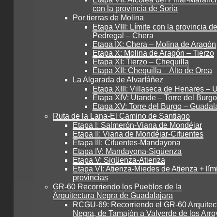
con la provincia de Soria
Por tierras de Molina
Etapa VIII: Límite con la provincia de
Pedregal – Chera
Etapa IX: Chera – Molina de Aragón
Etapa X: Molina de Aragón – Tierzo
Etapa XI: Tierzo – Chequilla
Etapa XII: Chequilla – Alto de Orea
La Algarada de Alvarfáñez
Etapa XIII: Villaseca de Henares – 
Etapa XIV: Utande – Torre del Burgo
Etapa XV: Torre del Burgo – Guadal
Ruta de la Lana-El Camino de Santiago
Etapa I: Salmerón-Viana de Mondéjar
Etapa II: Viana de Mondéjar-Cifuentes
Etapa III: Cifuentes-Mandayona
Etapa IV: Mandayona-Sigüenza
Etapa V: Sigüenza-Atienza
Etapa VI: Atienza-Miedes de Atienza + lím
provincias
GR-60 Recorriendo los Pueblos de la
Arquitectura Negra de Guadalajara
RCGU-69: Recorriendo el GR-60 Arquitec
Negra, de Tamajón a Valverde de los Arro