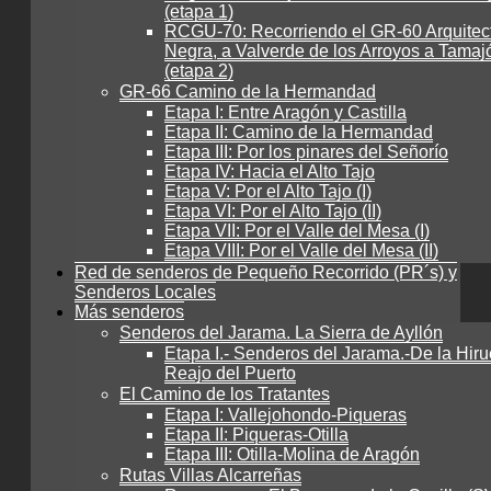
(etapa 1)
RCGU-70: Recorriendo el GR-60 Arquitec
Negra, a Valverde de los Arroyos a Tamaj
(etapa 2)
GR-66 Camino de la Hermandad
Etapa I: Entre Aragón y Castilla
Etapa II: Camino de la Hermandad
Etapa III: Por los pinares del Señorío
Etapa IV: Hacia el Alto Tajo
Etapa V: Por el Alto Tajo (I)
Etapa VI: Por el Alto Tajo (II)
Etapa VII: Por el Valle del Mesa (I)
Etapa VIII: Por el Valle del Mesa (II)
Red de senderos de Pequeño Recorrido (PR´s) y
Senderos Locales
Más senderos
Senderos del Jarama. La Sierra de Ayllón
Etapa I.- Senderos del Jarama.-De la Hiru
Reajo del Puerto
El Camino de los Tratantes
Etapa I: Vallejohondo-Piqueras
Etapa II: Piqueras-Otilla
Etapa III: Otilla-Molina de Aragón
Rutas Villas Alcarreñas