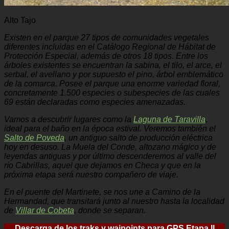
Alto Tajo
Existen en el parque 27 tipos de comunidades vegetales
diferentes incluidas en el Catálogo Regional de Hábitat de
Protección Especial, además de otros 18 tipos. Entre los
árboles existentes se encuentran la sabina, el tilo, el arce, el
serbal, el avellano y por supuesto el pino, árbol emblemático
de la comarca. Posee el parque una enorme variedad floral,
concretamente 1.500 especies o subespecies de las cuales
69 están declaradas como especies amenazadas.
Vamos a descubrir lugares como la
Laguna de Taravilla
,
ideal para el baño en la época estival. Veremos también el
Salto de Poveda
, un antiguo salto de producción eléctrica
hoy en desuso. La Muela del Conde, altozano mágico y de
leyendas antiguas y por último descenderemos al valle del
río Cabrillas, aquel que dejamos en Checa y que en la
próxima etapa será nuestro compañero de viaje.
E
n el puente del Martinete, se nos une a Camino de la
Hermandad, que transitará junto al nuestro hasta la localidad
de
Villar de Cobeta
, donde se separan.
Descarga de los traks y waipoints para GPS Etapa II