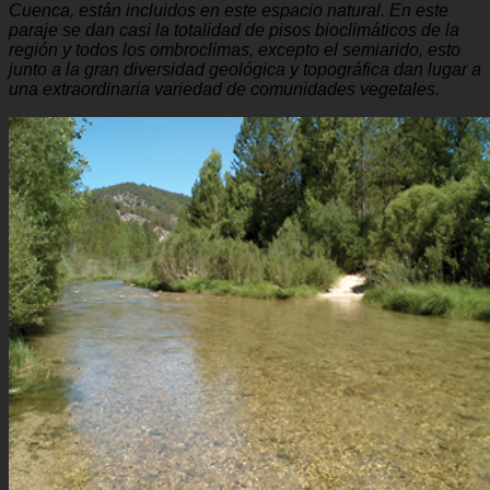
Cuenca, están incluidos en este espacio natural. En este
paraje se dan casi la totalidad de pisos bioclimáticos de la
región y todos los ombroclimas, excepto el semiarido, esto
junto a la gran diversidad geológica y topográfica dan lugar a
una extraordinaria variedad de comunidades vegetales.