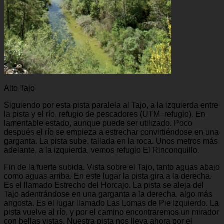
Alto Tajo
Siguiendo por esta pista paralela al Tajo, a la izquierda entre
la pista y el río, refugio de pescadores (UTM=refugio). En
lamentable estado, aunque puede ser utilizado. Poco
después el río se empieza a estrechar convirtiéndose en una
garganta. La pista sube, tallada en la roca. Unos metros más
adelante, a la izquierda, vemos refugio El Rinconquillo.
Fin de la fuerte subida. Vista sobre el Tajo, tanto aguas abajo
como aguas arriba. En este lugar la pista gira a la derecha.
Es el llamado Estrecho del Horcajo. La pista se aleja del
Tajo adentrándose en una garganta a la derecha, algo más
angosta. Es el lugar llamado Las Lomas de Pie Izquierdo. La
pista vuelve al río, y por el camino encontraremos un mirador
con bellas vistas. Nuestra pista nos lleva ahora por el