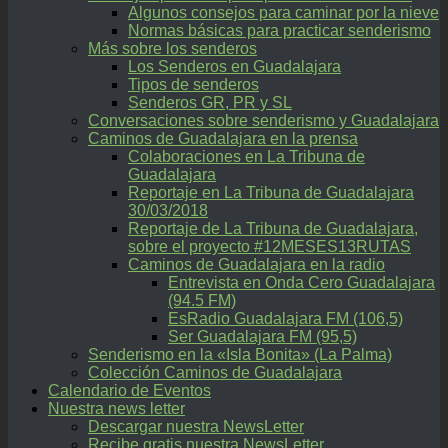
Algunos consejos para caminar por la nieve
Normas básicas para practicar senderismo
Más sobre los senderos
Los Senderos en Guadalajara
Tipos de senderos
Senderos GR, PR y SL
Conversaciones sobre senderismo y Guadalajara
Caminos de Guadalajara en la prensa
Colaboraciones en La Tribuna de
Guadalajara
Reportaje en La Tribuna de Guadalajara
30/03/2018
Reportaje de La Tribuna de Guadalajara,
sobre el proyecto #12MESES13RUTAS
Caminos de Guadalajara en la radio
Entrevista en Onda Cero Guadalajara
(94.5 FM)
EsRadio Guadalajara FM (106,5)
Ser Guadalajara FM (95,5)
Senderismo en la «Isla Bonita» (La Palma)
Colección Caminos de Guadalajara
Calendario de Eventos
Nuestra news letter
Descargar nuestra NewsLetter
Recibe gratis nuestra NewsLetter