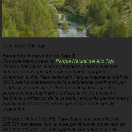
Camino del Alto Tajo
Siguiendo el curso del río Tajo (I)
Nos adentramos ya en el
Parque Natural del Alto Tajo
.
Hoces y barrancos, sierras y bosques, y sobre todo sus
numerosos ríos que, labrando profundas gargantas,
conforman el Alto Tajo, declarado Parque Natural en abril de
2000. Aquí la Naturaleza invita a adentrarse caminando por
sendas y veredas que le llevarán a descubrir agrestes
parajes nunca imaginados, a disfrutar de los atractivos
históricos y artísticos, de la variada y exquisita gastronomía y
a participar de la fiesta de los gancheros en el mes de
septiembre.
El Parque Natural del Alto Tajo abarca una superficie de
105.721 hectáreas, con un área periférica de protección de
70.544 hectáreas. 35 municipios de Guadalajara y 2 de