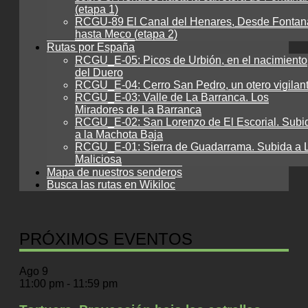
(etapa 1)
RCGU-89 El Canal del Henares, Desde Fontan
hasta Meco (etapa 2)
Rutas por España
RCGU_E-05: Picos de Urbión, en el nacimiento
del Duero
RCGU_E-04: Cerro San Pedro, un otero vigilan
RCGU_E-03: Valle de La Barranca. Los
Miradores de La Barranca
RCGU_E-02: San Lorenzo de El Escorial. Subi
a la Machota Baja
RCGU_E-01: Sierra de Guadarrama. Subida a 
Maliciosa
Mapa de nuestros senderos
Busca las rutas en Wikiloc
PRÓXIMOS EVENTOS
Ago
9
11:00 pm
-
11:59 pm