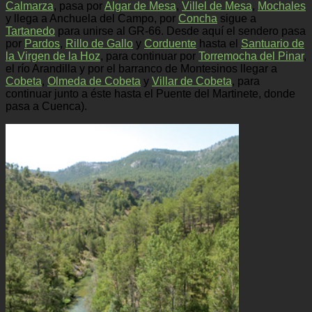
Calmarza
, pasa por
Algar de Mesa
,
Villel de Mesa
,
Mochales
y llega a Anchuela del Campo, por
Concha
sigue a
Tartanedo
para unirse al GR-66. Desde aquí el sendero pasa
por
Pardos
,
Rillo de Gallo
y
Corduente
hasta el
Santuario de
la Virgen de la Hoz
, para continuar por
Torremocha del Pinar
,
el río Arandilla y por el barranco de Montesinos llegar a
Cobeta
,
Olmeda de Cobeta
y
Villar de Cobeta
, para
continuar junto a éste hasta el Puente del Martinete, donde
pasa a Cuenca).