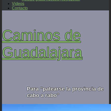
Videos
Contacto
Caminos de
Guadalajara
Para "patearse la provincia de
cabo a rabo"