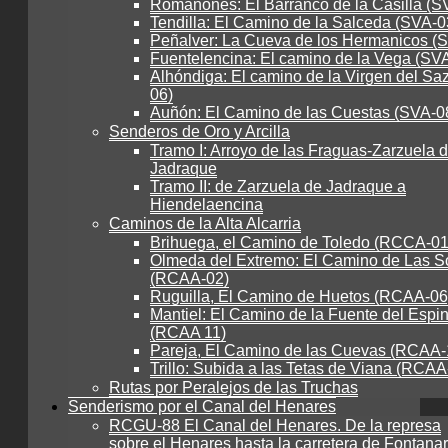
Romanones: El Barranco de la Casilla (S
Tendilla: El Camino de la Salceda (SVA-0
Peñalver: La Cueva de los Hermanicos (
Fuentelencina: El camino de la Vega (SV
Alhóndiga: El camino de la Virgen del Sa
06)
Auñón: El Camino de las Cuestas (SVA-0
Senderos de Oro y Arcilla
Tramo I: Arroyo de las Fraguas-Zarzuela 
Jadraque
Tramo II: de Zarzuela de Jadraque a
Hiendelaencina
Caminos de la Alta Alcarria
Brihuega, el Camino de Toledo (RCCA-01
Olmeda del Extremo: El Camino de Las S
(RCAA-02)
Ruguilla, El Camino de Huetos (RCAA-06
Mantiel: El Camino de la Fuente del Espi
(RCAA 11)
Pareja, El Camino de las Cuevas (RCAA-
Trillo: Subida a las Tetas de Viana (RCAA
Rutas por Peralejos de las Truchas
Senderismo por el Canal del Henares
RCGU-88 El Canal del Henares. De la represa
sobre el Henares hasta la carretera de Fontanar