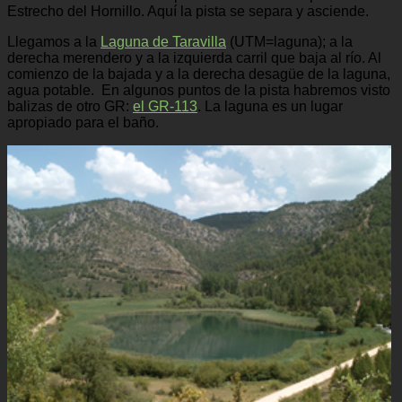
Estrecho del Hornillo. Aquí la pista se separa y asciende.
Llegamos a la
Laguna de Taravilla
(UTM=laguna); a la
derecha merendero y a la izquierda carril que baja al río. Al
comienzo de la bajada y a la derecha desagüe de la laguna,
agua potable. En algunos puntos de la pista habremos visto
balizas de otro GR:
el GR-113
. La laguna es un lugar
apropiado para el baño.