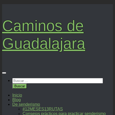
Saltar
al
contenido
Caminos de
Guadalajara
Buscar:
Inicio
Blog
De senderismo
#12MESES13RUTAS
Consejos prácticos para practicar senderismo