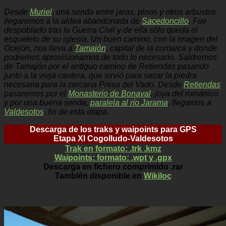
Desde
Muriel
, una senda entre jaras, pinos y otros arbustos
llegaremos a la aldea abandonada de
Sacedoncillo
. Fue
despoblado tras la Guerra Civil y de ella sólo queda el
esqueleto de su iglesia. Un buen camino, con la imagen del
Ocejón, nos lleva a
Tamajón
, capital de la comarca y donde
podremos aprovisionarnos de todo lo necesario. Saldremos
de Tamajón por el antiguo camino de Retiendas pasando
junto a la vieja cantera, que sirvió para sacar la piedra
necesaria para la cercana Presa del Vado. Desde
Retiendas
pasaremos por el
Monasterio de Bonaval
, joya del románico
y por una buena senda,
paralela al río Jarama
, llegamos a
Valdesotos
, fin de esta etapa
.
Descarga de los traks y waipoints para GPS
Etapa XI Cogolludo-Valdesotos
Trak en formato: .trk .kmz
Waipoints: formato: .wpt y .gpx
Descarga en fichero comprimido .rar
También disponible en
Wikiloc