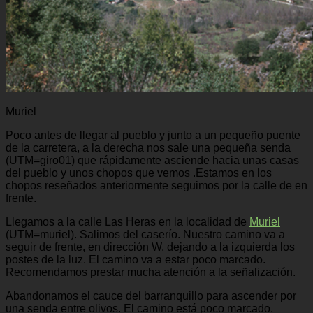
Muriel
Poco antes de llegar al pueblo y junto a un pequeño puente
de la carretera, a la derecha nos sale una pequeña senda
(UTM=giro01) que rápidamente asciende hacia unas casas
del pueblo y unos chopos que vemos .Estamos en los
chopos reseñados anteriormente seguimos por la calle de en
frente.
Llegamos a la calle Las Heras en la localidad de
Muriel
(UTM=muriel). Salimos del caserío. Nuestro camino va a
seguir de frente, en dirección W. dejando a la izquierda los
postes de la luz. El camino va a estar poco marcado.
Recomendamos prestar mucha atención a la señalización.
Abandonamos el cauce del barranquillo para ascender por
una senda entre olivos. El camino está poco marcado.