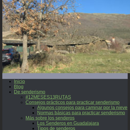
Inicio
Blog
De senderismo
#12MESES13RUTAS
Consejos prácticos para practicar senderismo
Algunos consejos para caminar por la nieve
Normas básicas para practicar senderismo
Más sobre los senderos
Los Senderos en Guadalajara
Tipos de senderos