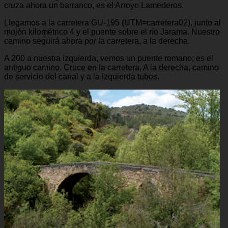
cruza ahora un barranco, es el Arroyo Lamederos.
Llegamos a la carretera GU-195 (UTM=carretera02), junto al
mojón kilométrico 4 y el puente sobre el río Jarama. Nuestro
camino seguirá ahora por la carretera, a la derecha.
A 200 a nuestra izquierda, vemos un puente romano; es el
antiguo camino. Cruce en la carretera. A la derecha, camino
de servicio del canal y a la izquierda tubos.