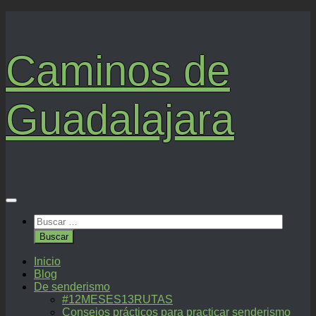
Saltar
al
contenido
Caminos de
Guadalajara
Buscar:
Inicio
Blog
De senderismo
#12MESES13RUTAS
Consejos prácticos para practicar senderismo