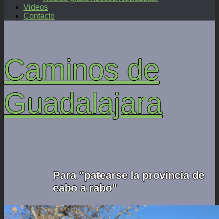
Videos
Contacto
Caminos de
Guadalajara
Para "patearse la provincia de
cabo a rabo"