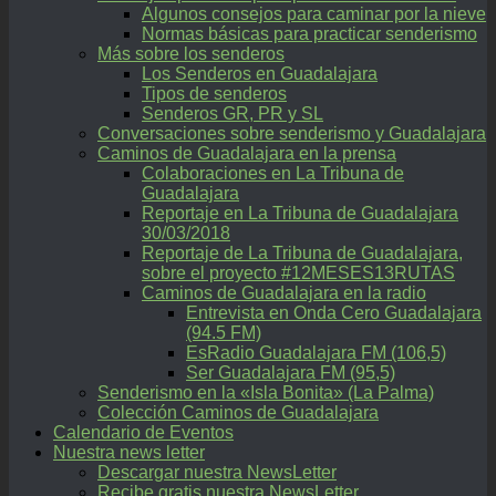
Algunos consejos para caminar por la nieve
Normas básicas para practicar senderismo
Más sobre los senderos
Los Senderos en Guadalajara
Tipos de senderos
Senderos GR, PR y SL
Conversaciones sobre senderismo y Guadalajara
Caminos de Guadalajara en la prensa
Colaboraciones en La Tribuna de
Guadalajara
Reportaje en La Tribuna de Guadalajara
30/03/2018
Reportaje de La Tribuna de Guadalajara,
sobre el proyecto #12MESES13RUTAS
Caminos de Guadalajara en la radio
Entrevista en Onda Cero Guadalajara
(94.5 FM)
EsRadio Guadalajara FM (106,5)
Ser Guadalajara FM (95,5)
Senderismo en la «Isla Bonita» (La Palma)
Colección Caminos de Guadalajara
Calendario de Eventos
Nuestra news letter
Descargar nuestra NewsLetter
Recibe gratis nuestra NewsLetter