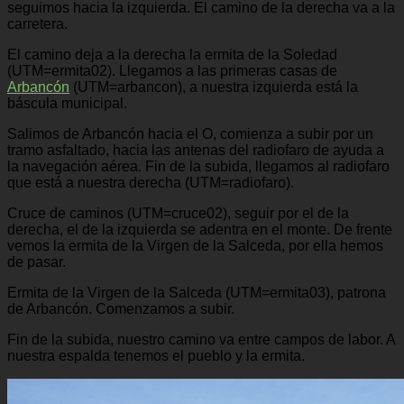
seguimos hacia la izquierda. El camino de la derecha va a la
carretera.
El camino deja a la derecha la ermita de la Soledad
(UTM=ermita02). Llegamos a las primeras casas de
Arbancón
(UTM=arbancon), a nuestra izquierda está la
báscula municipal.
Salimos de Arbancón hacia el O, comienza a subir por un
tramo asfaltado, hacia las antenas del radiofaro de ayuda a
la navegación aérea. Fin de la subida, llegamos al radiofaro
que está a nuestra derecha (UTM=radiofaro).
Cruce de caminos (UTM=cruce02), seguir por el de la
derecha, el de la izquierda se adentra en el monte. De frente
vemos la ermita de la Virgen de la Salceda, por ella hemos
de pasar.
Ermita de la Virgen de la Salceda (UTM=ermita03), patrona
de Arbancón. Comenzamos a subir.
Fin de la subida, nuestro camino va entre campos de labor. A
nuestra espalda tenemos el pueblo y la ermita.