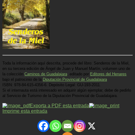
Toda la información aquí descrita, procede del libro: Senderos de la Miel,
en su tercera edición de Ángel de Juan y Manuel Martín, volumen uno de
la colección
Caminos de Guadalajara
, editado por
Editores del Henares
bajo el patrocinio de la
Diputación Provincial de Guadalajara
.
ISBN: 978-84-615-4356-6.
Depósito Legal: GU-193-2011.
Si el internauta está interesado en adquirir algún ejemplar, debe de pedirlo
al Servicio de Turismo de la Diputación Provincial de Guadalajara.
Exporta a PDF esta entrada
Imprime esta entrada