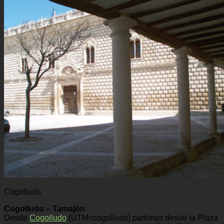
Cogolludo
Cogolludo – Tamajón
Desde
Cogolludo
(UTM=cogolludo) partimos desde la Plaza