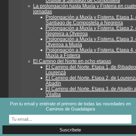
Urdilde a Santiago de Compostela
La prolongación hasta Muxía y Fisterra en cuatr
jornadas
Prolongación a Muxía y Fisterra. Etapa 1,
Santiago de Compostela a Negreira
Prolongación a Muxía y Fisterra. Etapa 2,
Negreira a Olveiroa
Prolongación a Muxía y Fisterra. Etapa 3,
Olveiroa a Muxía
Prolongación a Muxía y Fisterra. Etapa 4,
Muxía a Fisterra
El Camino del Norte en ocho etapas
El Camino del Norte. Etapa 1, de Ribadeo
Lourenzá
El Camino del Norte. Etapa 2, de Lourenz
Abadín
El Camino del Norte. Etapa 3, de Abadín 
Vilalba
El Camino del Norte. Etapa 4, de Vilalba 
Pon tu email y entérate el primero de todas las novedades en
Baamonde
Caminos de Guadalajara
El Camino del Norte. Etapa 5, de Baamon
Sobrado dos Monxes
El Camino del Norte. Etapa 6, de Sobrad
Monxes a Arzúa
El Camino del Norte. Etapa 7, de Arzúa a