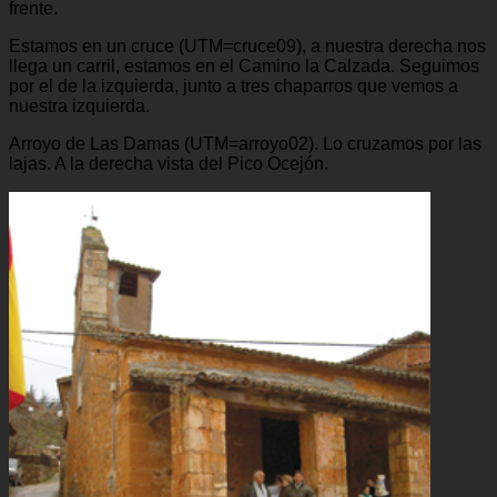
frente.
Estamos en un cruce (UTM=cruce09), a nuestra derecha nos
llega un carril, estamos en el Camino la Calzada. Seguimos
por el de la izquierda, junto a tres chaparros que vemos a
nuestra izquierda.
Arroyo de Las Damas (UTM=arroyo02). Lo cruzamos por las
lajas. A la derecha vista del Pico Ocejón.