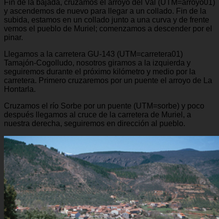
Fin de la bajada, cruzamos el arroyo del Val (UTM=arroyo01)
y ascendemos de nuevo para llegar a un collado. Fin de la
subida, estamos en un collado junto a una curva y de frente
vemos el pueblo de Muriel; comenzamos a descender por el
pinar.
Llegamos a la carretera GU-143 (UTM=carretera01)
Tamajón-Cogolludo, nosotros giramos a la izquierda y
seguiremos durante el próximo kilómetro y medio por la
carretera. Primero cruzaremos por un puente el arroyo de La
Hontarla.
Cruzamos el río Sorbe por un puente (UTM=sorbe) y poco
después llegamos al cruce de la carretera de Muriel, a
nuestra derecha, seguiremos en dirección al pueblo.