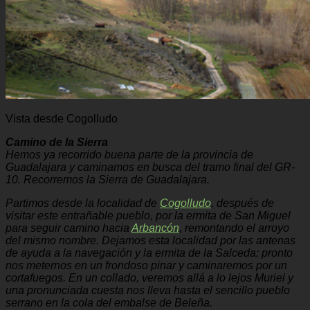
Vista desde Cogolludo
Camino de la Sierra
Hemos ya recorrido buena parte de la provincia de
Guadalajara y caminamos en busca del tramo final del GR-
10. Recorremos la Sierra de Guadalajara.
Partimos desde la localidad de
Cogolludo
, después de
visitar este entrañable pueblo, por la ermita de San Miguel
para seguir camino hacia
Arbancón
, remontando el arroyo
del mismo nombre. Dejamos esta localidad por las antenas
de ayuda a la navegación y la ermita de la Salceda; pronto
nos meternos en un frondoso pinar y caminaremos por un
cortafuegos. En un collado, veremos allá a lo lejos Muriel y
una pronunciada cuesta nos lleva hasta el sencillo pueblo
serrano en la cola del embalse de Beleña.