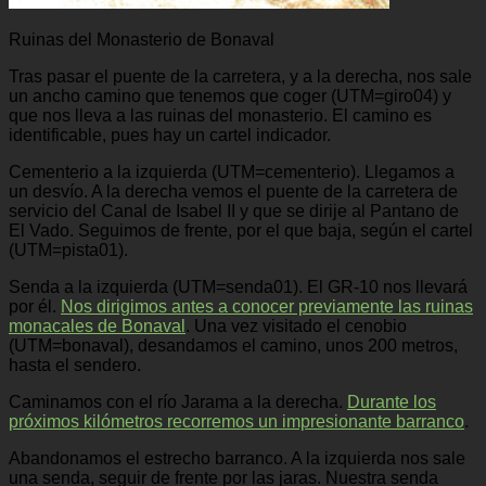
Ruinas del Monasterio de Bonaval
Tras pasar el puente de la carretera, y a la derecha, nos sale
un ancho camino que tenemos que coger (UTM=giro04) y
que nos lleva a las ruinas del monasterio. El camino es
identificable, pues hay un cartel indicador.
Cementerio a la izquierda (UTM=cementerio). Llegamos a
un desvío. A la derecha vemos el puente de la carretera de
servicio del Canal de Isabel II y que se dirije al Pantano de
El Vado. Seguimos de frente, por el que baja, según el cartel
(UTM=pista01).
Senda a la izquierda (UTM=senda01). El GR-10 nos llevará
por él.
Nos dirigimos antes a conocer previamente las ruinas
monacales de Bonaval
. Una vez visitado el cenobio
(UTM=bonaval), desandamos el camino, unos 200 metros,
hasta el sendero.
Caminamos con el río Jarama a la derecha.
Durante los
próximos kilómetros recorremos un impresionante barranco
.
Abandonamos el estrecho barranco. A la izquierda nos sale
una senda, seguir de frente por las jaras. Nuestra senda