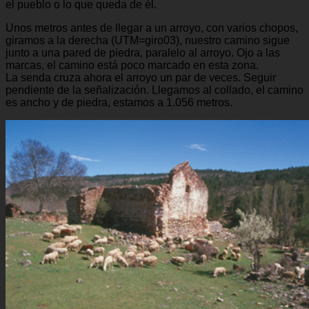
el pueblo o lo que queda de él.
Unos metros antes de llegar a un arroyo, con varios chopos,
giramos a la derecha (UTM=giro03), nuestro camino sigue
junto a una pared de piedra, paralelo al arroyo. Ojo a las
marcas, el camino está poco marcado en esta zona.
La senda cruza ahora el arroyo un par de veces. Seguir
pendiente de la señalización. Llegamos al collado, el camino
es ancho y de piedra, estamos a 1.056 metros.