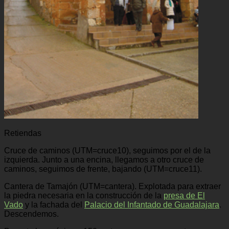
Retiendas
Cruce de caminos (UTM=cruce10), seguimos por el de la
izquierda. Junto a una encina, llegamos a otro cruce de
caminos, seguimos de frente, bajando (UTM=cruce11).
Cantera de Tamajón (UTM=cantera). Explotada para extraer
la piedra necesaria en la construcción de la
presa de El
Vado
y la fachada del
Palacio del Infantado de Guadalajara
.
Descendemos.