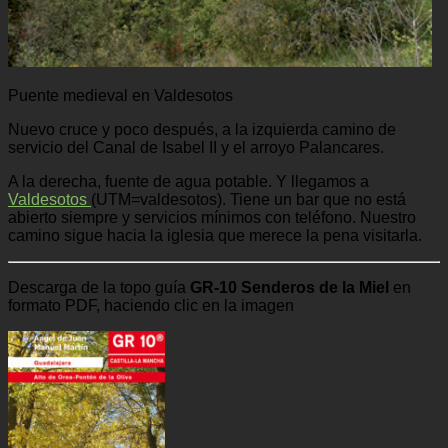
Puente medieval en Valdesotos
Nuevo cruce y poco después, a la izquierda camino de
servicio del Canal de Isabel II y el arroyo Palancares.
A la derecha, fuente de agua potable. Y llegamos a
Valdesotos
(UTM=valdesotos). Tiene un bar que no está
abierto siempre y servicios mínimos con teléfono. Nuestro
camino sigue hacia la iglesia que merece la pena visitarla.
Descarga de la topo guía
GR-10 Senderos de la Miel
en
formato PDF, haciendo clic en la imagen