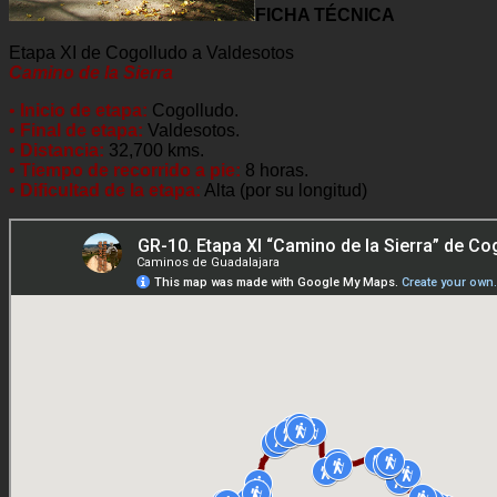
FICHA TÉCNICA
Etapa XI de Cogolludo a Valdesotos
Camino de la Sierra
•
Inicio de etapa:
Cogolludo.
• Final de etapa:
Valdesotos.
• Distancia:
32,700 kms.
• Tiempo de recorrido a pie:
8 horas.
• Dificultad de la etapa:
Alta (por su longitud)