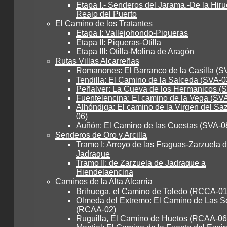
Etapa I.- Senderos del Jarama.-De la Hiru
Reajo del Puerto
El Camino de los Tratantes
Etapa I: Vallejohondo-Piqueras
Etapa II: Piqueras-Otilla
Etapa III: Otilla-Molina de Aragón
Rutas Villas Alcarreñas
Romanones: El Barranco de la Casilla (S
Tendilla: El Camino de la Salceda (SVA-0
Peñalver: La Cueva de los Hermanicos (
Fuentelencina: El camino de la Vega (SV
Alhóndiga: El camino de la Virgen del Sa
06)
Auñón: El Camino de las Cuestas (SVA-0
Senderos de Oro y Arcilla
Tramo I: Arroyo de las Fraguas-Zarzuela 
Jadraque
Tramo II: de Zarzuela de Jadraque a
Hiendelaencina
Caminos de la Alta Alcarria
Brihuega, el Camino de Toledo (RCCA-01
Olmeda del Extremo: El Camino de Las S
(RCAA-02)
Ruguilla, El Camino de Huetos (RCAA-06