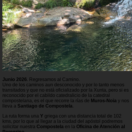
Junio 2026
. Regresamos al Camino.
Uno de los caminos aun desconocido y por lo tanto menos
transitados y que no está oficializado por la Xunta, pero si es
reconocido por el cabildo catedralicio de la catedral
compostelana, es el que recorre la rías de
Muros-Noia
y nos
lleva a
Santiago de Compostela
.
La ruta forma una
Y
griega con una distancia total de 102
kms, por lo que al llegar a la ciudad del apóstol podremos
solicitar nuestra
Compostela
en la
Oficina de Atención al
Peregrino
.