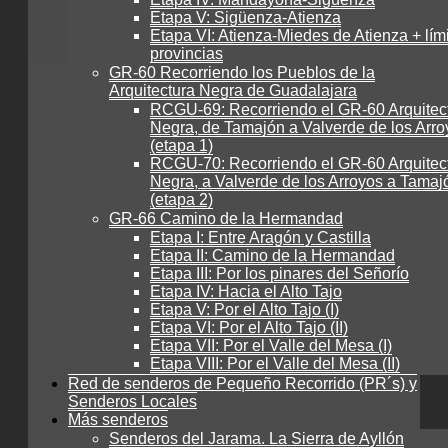
Etapa V: Sigüenza-Atienza
Etapa VI: Atienza-Miedes de Atienza + lím
provincias
GR-60 Recorriendo los Pueblos de la
Arquitectura Negra de Guadalajara
RCGU-69: Recorriendo el GR-60 Arquitec
Negra, de Tamajón a Valverde de los Arro
(etapa 1)
RCGU-70: Recorriendo el GR-60 Arquitec
Negra, a Valverde de los Arroyos a Tamaj
(etapa 2)
GR-66 Camino de la Hermandad
Etapa I: Entre Aragón y Castilla
Etapa II: Camino de la Hermandad
Etapa III: Por los pinares del Señorío
Etapa IV: Hacia el Alto Tajo
Etapa V: Por el Alto Tajo (I)
Etapa VI: Por el Alto Tajo (II)
Etapa VII: Por el Valle del Mesa (I)
Etapa VIII: Por el Valle del Mesa (II)
Red de senderos de Pequeño Recorrido (PR´s) y
Senderos Locales
Más senderos
Senderos del Jarama. La Sierra de Ayllón