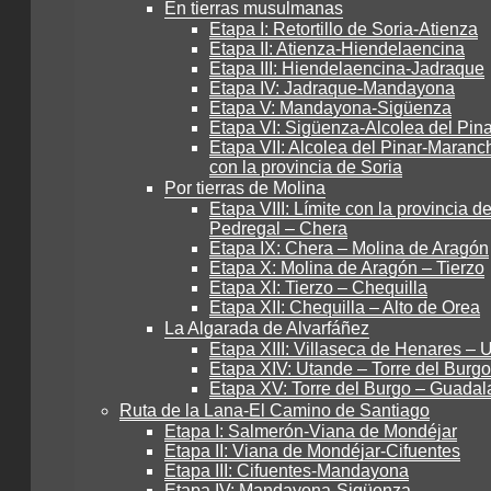
En tierras musulmanas
Etapa I: Retortillo de Soria-Atienza
Etapa II: Atienza-Hiendelaencina
Etapa III: Hiendelaencina-Jadraque
Etapa IV: Jadraque-Mandayona
Etapa V: Mandayona-Sigüenza
Etapa VI: Sigüenza-Alcolea del Pina
Etapa VII: Alcolea del Pinar-Maranch
con la provincia de Soria
Por tierras de Molina
Etapa VIII: Límite con la provincia de
Pedregal – Chera
Etapa IX: Chera – Molina de Aragón
Etapa X: Molina de Aragón – Tierzo
Etapa XI: Tierzo – Chequilla
Etapa XII: Chequilla – Alto de Orea
La Algarada de Alvarfáñez
Etapa XIII: Villaseca de Henares – 
Etapa XIV: Utande – Torre del Burgo
Etapa XV: Torre del Burgo – Guadal
Ruta de la Lana-El Camino de Santiago
Etapa I: Salmerón-Viana de Mondéjar
Etapa II: Viana de Mondéjar-Cifuentes
Etapa III: Cifuentes-Mandayona
Etapa IV: Mandayona-Sigüenza