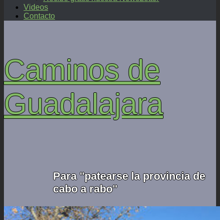
Videos
Contacto
Caminos de
Guadalajara
Para "patearse la provincia de
cabo a rabo"