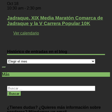
Oct
18
10:30 am
-
2:30 pm
Jadraque. XIX Media Maratón Comarca de
Jadraque y la V Carrera Popular 10K
Ver calendario
Histórico de entradas en el blog
Histórico
de
entradas
Más
en
el
blog
Buscar:
¿Tienes dudas? ¿Quieres más información sobre
senderos? Mándamos un email