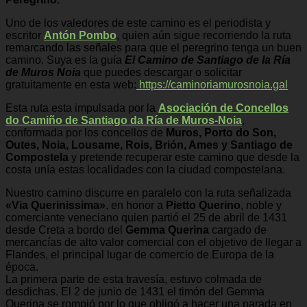
Uno de los valedores de este camino es el periodista y
escritor
Antón Pombo
, quien aún sigue recorriendo la ruta
remarcando las señales para que el peregrino tenga un buen
camino. Suya es la guía
El Camino de Santiago de la Ría
de Muros Noia
que puedes descargar o solicitar
gratuitamente en esta web:
https://caminoriamurosnoia.gal
Esta ruta esta impulsada por la
Asociación de Concellos
do Camiño de Santiago da Ría de Muros-Noia
,
conformada por los concellos de
Muros, Porto do Son,
Outes, Noia, Lousame, Rois, Brión, Ames y Santiago de
Compostela
y pretende recuperar este camino que desde la
costa unía estas localidades con la ciudad compostelana.
Nuestro camino discurre en paralelo con la ruta señalizada
«Via Querinissima»
, en honor a
Pietto Querino
, noble y
comerciante veneciano quien partió el 25 de abril de 1431
desde Creta a bordo del
Gemma Querina
cargado de
mercancías de alto valor comercial con el objetivo de llegar a
Flandes, el principal lugar de comercio de Europa de la
época.
La primera parte de esta travesía, estuvo colmada de
desdichas. El 2 de junio de 1431 el timón del Gemma
Querina se rompió por lo que obligó a hacer una parada en