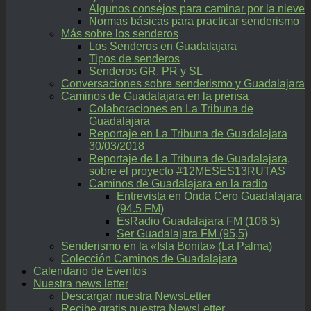
Algunos consejos para caminar por la nieve
Normas básicas para practicar senderismo
Más sobre los senderos
Los Senderos en Guadalajara
Tipos de senderos
Senderos GR, PR y SL
Conversaciones sobre senderismo y Guadalajara
Caminos de Guadalajara en la prensa
Colaboraciones en La Tribuna de
Guadalajara
Reportaje en La Tribuna de Guadalajara
30/03/2018
Reportaje de La Tribuna de Guadalajara,
sobre el proyecto #12MESES13RUTAS
Caminos de Guadalajara en la radio
Entrevista en Onda Cero Guadalajara
(94.5 FM)
EsRadio Guadalajara FM (106,5)
Ser Guadalajara FM (95,5)
Senderismo en la «Isla Bonita» (La Palma)
Colección Caminos de Guadalajara
Calendario de Eventos
Nuestra news letter
Descargar nuestra NewsLetter
Recibe gratis nuestra NewsLetter