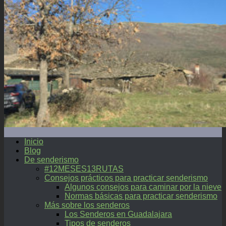
Inicio
Blog
De senderismo
#12MESES13RUTAS
Consejos prácticos para practicar senderismo
Algunos consejos para caminar por la nieve
Normas básicas para practicar senderismo
Más sobre los senderos
Los Senderos en Guadalajara
Tipos de senderos