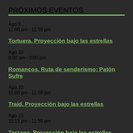
PRÓXIMOS EVENTOS
Ago
9
11:00 pm
-
11:59 pm
Tortuera. Proyección bajo las estrellas
Ago
10
9:00 am
-
3:00 pm
Romancos. Ruta de senderismo: Patón
Sufre
Ago
10
11:00 pm
-
11:59 pm
Traid. Proyección bajo las estrellas
Ago
13
11:15 pm
-
11:59 pm
Terzaga. Proyección bajo las estrellas