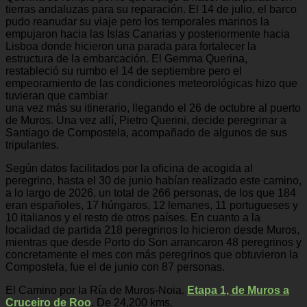
tierras andaluzas para su reparación. El 14 de julio, el barco
pudo reanudar su viaje pero los temporales marinos la
empujaron hacia las Islas Canarias y posteriormente hacia
Lisboa donde hicieron una parada para fortalecer la
estructura de la embarcación. El Gemma Querina,
restableció su rumbo el 14 de septiembre pero el
empeoramiento de las condiciones meteorológicas hizo que
tuvieran que cambiar
una vez más su itinerario, llegando el 26 de octubre al puerto
de Muros. Una vez allí, Pietro Querini, decide peregrinar a
Santiago de Compostela, acompañado de algunos de sus
tripulantes.
Según datos facilitados por la oficina de acogida al
peregrino, hasta el 30 de junio habían realizado este camino,
a lo largo de 2026, un total de 266 personas, de los que 184
eran españoles, 17 húngaros, 12 lemanes, 11 portugueses y
10 italianos y el resto de otros países. En cuanto a la
localidad de partida 218 peregrinos lo hicieron desde Muros,
mientras que desde Porto do Son arrancaron 48 peregrinos y
concretamente el mes con más peregrinos que obtuvieron la
Compostela, fue el de junio con 87 personas.
El Camino por la Ría de Muros-Noia.
Etapa 1, de Muros a
Cruceiro de Roo
. De 24,200 kms.