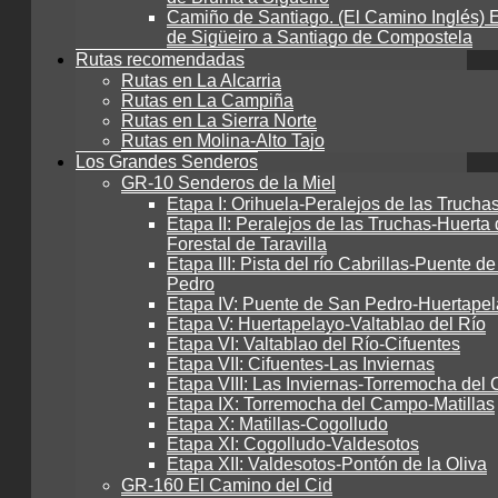
Camiño de Santiago. (El Camino Inglés) E
de Sigüeiro a Santiago de Compostela
Rutas recomendadas
Rutas en La Alcarria
Rutas en La Campiña
Rutas en La Sierra Norte
Rutas en Molina-Alto Tajo
Los Grandes Senderos
GR-10 Senderos de la Miel
Etapa I: Orihuela-Peralejos de las Trucha
Etapa II: Peralejos de las Truchas-Huerta 
Forestal de Taravilla
Etapa III: Pista del río Cabrillas-Puente d
Pedro
Etapa IV: Puente de San Pedro-Huertape
Etapa V: Huertapelayo-Valtablao del Río
Etapa VI: Valtablao del Río-Cifuentes
Etapa VII: Cifuentes-Las Inviernas
Etapa VIII: Las Inviernas-Torremocha de
Etapa IX: Torremocha del Campo-Matillas
Etapa X: Matillas-Cogolludo
Etapa XI: Cogolludo-Valdesotos
Etapa XII: Valdesotos-Pontón de la Oliva
GR-160 El Camino del Cid