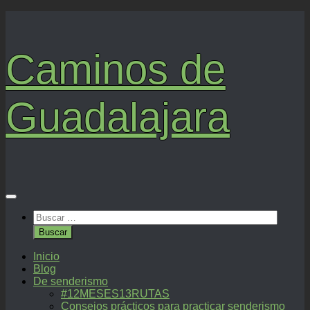
Saltar
al
contenido
Caminos de
Guadalajara
Buscar:
Inicio
Blog
De senderismo
#12MESES13RUTAS
Consejos prácticos para practicar senderismo