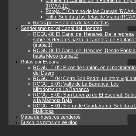
Mantiel: El Camino de la Fuente del Espi
(RCAA 11)
Pareja, El Camino de las Cuevas (RCAA-
Trillo: Subida a las Tetas de Viana (RCAA
Rutas por Peralejos de las Truchas
Senderismo por el Canal del Henares
RCGU-88 El Canal del Henares. De la represa
sobre el Henares hasta la carretera de Fontanar
(etapa 1)
RCGU-89 El Canal del Henares, Desde Fontan
hasta Meco (etapa 2)
Rutas por España
RCGU_E-05: Picos de Urbión, en el nacimiento
del Duero
RCGU_E-04: Cerro San Pedro, un otero vigilan
RCGU_E-03: Valle de La Barranca. Los
Miradores de La Barranca
RCGU_E-02: San Lorenzo de El Escorial. Subi
a la Machota Baja
RCGU_E-01: Sierra de Guadarrama. Subida a 
Maliciosa
Mapa de nuestros senderos
Busca las rutas en Wikiloc