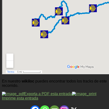
En nuestro
wikiloc
puedes encontrar todos los tracks de este
recorrido.
Exporta a PDF esta entrada
Imprime esta entrada