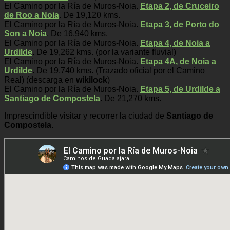
El Camino por la Ría de Muros-Noia.
Etapa 2, de Cruceiro
de Roo a Noia
. De 19,120 kms.
El Camino por la Ría de Muros-Noia.
Etapa 3, de Porto do
Son a Noia
. De 16,940 kms.
El Camino por la Ría de Muros-Noia.
Etapa 4, de Noia a
Urdilde
. De 19,262 kms. (por la variante fluvial)
El Camino por la Ría de Muros-Noia.
Etapa 4A, de Noia a
Urdilde
. De 19,740 kms. (Trazado oficial por el Camino
Real) (descarga en
wikilock
)
El Camino por la Ría de Muros-Noia.
Etapa 5, de Urdilde a
Santiago de Compostela
. De 21,270 kms.
Imprescindible visitar y recorrer la ciudad de
Santiago de
Compostela
.