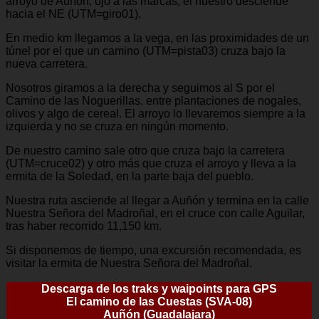
arroyo de Auñón, ojo a las marcas, el nuestro desciende
hacia el NE (UTM=giro01).
En medio km llegamos a la vega, en las proximidades de un
túnel por el que un camino (UTM=pista03) cruza bajo la
nueva carretera.
Nosotros giramos a la derecha y seguimos al S por el
Camino de las Noguerillas, entre plantaciones de nogales,
olivos y algo de cereal. El arroyo lo llevaremos siempre a la
izquierda y no se cruza en ningún momento.
De nuestro camino sale otro que cruza bajo la carretera
(UTM=cruce02) y otro más que cruza el arroyo y lleva a la
ermita de la Soledad, en la parte baja del pueblo.
Nuestra ruta asciende al llegar a Auñón y termina en la calle
Nuestra Señora del Madroñal, en el cruce con calle Aguilar,
tras haber recorrido 11,150 km.
Si disponemos de tiempo, una excursión recomendada, es
visitar la ermita de Nuestra Señora del Madroñal.
Descarga de los traks y waipoints para GPS
El camino de las Cuestas (SVA-08)
Auñón (Guadalajara)