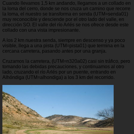
Cuando llevamos 1,5 km andando, llegamos a un collado en
la loma del cerro, donde se nos cruza un camino que recorre
la loma, el nuestro se transforma en senda (UTM=senda01)
muy reconocible y desciende por el otro lado del valle, en
dirección SO. El valle del río Arlés se nos ofrece desde este
collado con una vista impresionante.
A los 2 km nuestra senda, siempre en descenso y ya poco
visible, llega a una pista (UTM=pista01) que termina en la
cercana carretera, pasando antes por una granja.
Cruzamos la carretera, (UTM=n320a02) casi sin tráfico, pero
tomando las debidas precauciones, y continuamos al otro
lado, cruzando el río Arlés por un puente, entrando en
Alhóndiga (UTM=alhondiga) a los 3 km del recorrido.