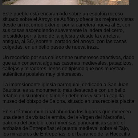
Este pueblo está encaramado sobre un espolón rocoso
situado sobre el Arroyo de Auñón y ofrece las mejores vistas
desde un recorrido exterior por la carretera nueva al E, con
sus casas ascendiendo suavemente la ladera del cerro,
presidido por la torre de la iglesia y desde la carretera
antigua, al SO, sobre el cortado del arroyo, con las casas
colgadas, en un bello paseo de nueva traza.
Un recorrido por sus calles tiene numerosos atractivos, dado
que aún conserva algunas casonas medievales, pasadizos,
callejas y miradores llenos de tipismo que nos muestran
auténticas postales muy pintorescas.
La impresionante iglesia parroquial, dedicada a San Juan
Bautista, es su monumento más destacable con un bello
retablo en su interior; también debemos visitar la capilla-
museo del obispo de Salona, situado en una recoleta placita.
En su término municipal abundan los lugares que merecen
una detenida visita: la ermita, de la Virgen del Madroñal,
patrona del pueblo, con inmensas panorámicas sobre el
embalse de Entrepeñas; el puente medieval sobre el Tajo,
los miradores de Entrepeñas, o el barranco de la Hocecilla.