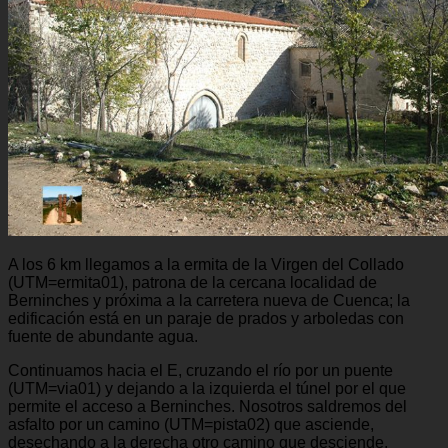
A los 6 km llegamos a la ermita de la Virgen del Collado
(UTM=ermita01), patrona de la cercana localidad de
Berninches y próxima a la carretera nueva de Cuenca; la
edificación está en un paraje de prados y arboledas con
fuente de abundante agua.
Continuamos hacia el E, cruzando el río por un puente
(UTM=via01) y dejando a la izquierda el túnel por el que
permite el acceso a Berninches. Nosotros saldremos del
asfalto por un camino (UTM=pista02) que asciende,
desechando a la derecha otro camino que desciende,