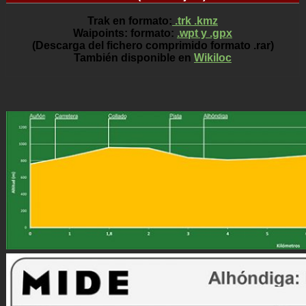
Trak en formato:
.trk .kmz
Waipoints: formato:
.wpt y .gpx
(Descarga del fichero comprimido formato .rar)
También disponible en
Wikiloc