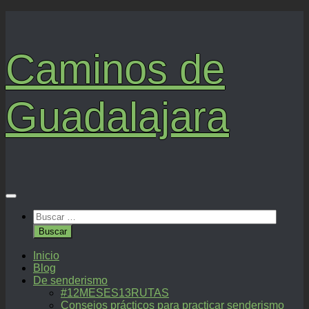
Saltar
al
contenido
Caminos de
Guadalajara
Buscar:
Inicio
Blog
De senderismo
#12MESES13RUTAS
Consejos prácticos para practicar senderismo