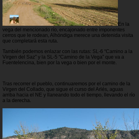
En la
vega del mencionado río, encajonado entre imponentes
cerros que le rodean, Alhóndiga merece una detenida visita
que completará esta ruta.
También podemos enlazar con las rutas: SL-6 “Camino a la
Virgen del Saz” y la SL-5 “Camino de la Vega” que va a
Fuentelencina, bien por la vega o bien por el monte.
Tras recorrer el pueblo, continuaremos por el camino de la
Virgen del Collado, que sigue el curso del Arlés, aguas
arriba hacia el NE y llaneando todo el tiempo, llevando el río
a la derecha.