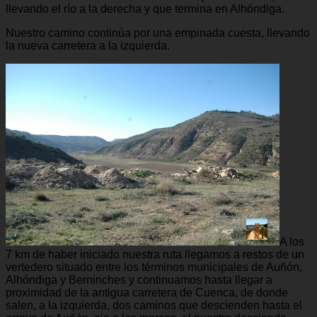
llevando el río a la derecha y que termina en Alhóndiga.
Nuestro camino continúa por una empinada cuesta, llevando
la nueva carretera a la izquierda.
A los
7 km de haber iniciado nuestra ruta llegamos a restos de un
vertedero situado entre los términos municipales de Auñón,
Alhóndiga y Berninches y continuamos hasta llegar a
proximidad de la antigua carretera de Cuenca, de donde
salen, a la izquierda, dos caminos que descienden hasta el