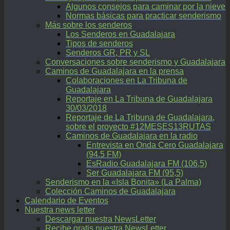
Algunos consejos para caminar por la nieve
Normas básicas para practicar senderismo
Más sobre los senderos
Los Senderos en Guadalajara
Tipos de senderos
Senderos GR, PR y SL
Conversaciones sobre senderismo y Guadalajara
Caminos de Guadalajara en la prensa
Colaboraciones en La Tribuna de
Guadalajara
Reportaje en La Tribuna de Guadalajara
30/03/2018
Reportaje de La Tribuna de Guadalajara,
sobre el proyecto #12MESES13RUTAS
Caminos de Guadalajara en la radio
Entrevista en Onda Cero Guadalajara
(94.5 FM)
EsRadio Guadalajara FM (106,5)
Ser Guadalajara FM (95,5)
Senderismo en la «Isla Bonita» (La Palma)
Colección Caminos de Guadalajara
Calendario de Eventos
Nuestra news letter
Descargar nuestra NewsLetter
Recibe gratis nuestra NewsLetter