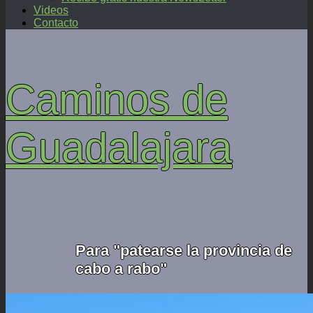
Videos
Contacto
Caminos de
Guadalajara
Para "patearse la provincia de
cabo a rabo"