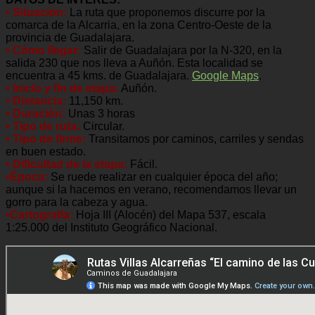
• Situación:
La ruta que proponemos discurre por la
comarca de la Alcarria, en la zona Centro-Oeste de la
provincia de Guadalajara.
• Cómo llegar:
Salir de Guadalajara por la N-320, en la
salida 230 que nos lleva a Auñón. Esta localidad se
encuentra a 45 kms. de Guadalajara.
Google Maps
.
• Inicio y fin de etapa:
Auñón.
• Distancia:
11,150 km.
• Duración:
Unas 3 horas
• Tipo de ruta:
Circular.
• Tipo de firme:
Transitamos por caminos, carriles y sendas
en buen estado.
• Dificultad de la etapa:
Fácil.
•Época:
Se ruede realizar en cualquier época del año;
aunque si la hacemos en verano, recomendamos llevar un
gorro para la cabeza y agua.
•Cartografía:
Hoja III (Alocén) del Mapa 537, escala
1:25.000 del Instituto Geográfico Nacional.