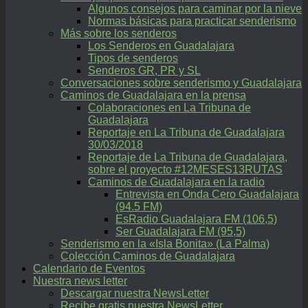
Algunos consejos para caminar por la nieve
Normas básicas para practicar senderismo
Más sobre los senderos
Los Senderos en Guadalajara
Tipos de senderos
Senderos GR, PR y SL
Conversaciones sobre senderismo y Guadalajara
Caminos de Guadalajara en la prensa
Colaboraciones en La Tribuna de
Guadalajara
Reportaje en La Tribuna de Guadalajara
30/03/2018
Reportaje de La Tribuna de Guadalajara,
sobre el proyecto #12MESES13RUTAS
Caminos de Guadalajara en la radio
Entrevista en Onda Cero Guadalajara
(94.5 FM)
EsRadio Guadalajara FM (106,5)
Ser Guadalajara FM (95,5)
Senderismo en la «Isla Bonita» (La Palma)
Colección Caminos de Guadalajara
Calendario de Eventos
Nuestra news letter
Descargar nuestra NewsLetter
Recibe gratis nuestra NewsLetter