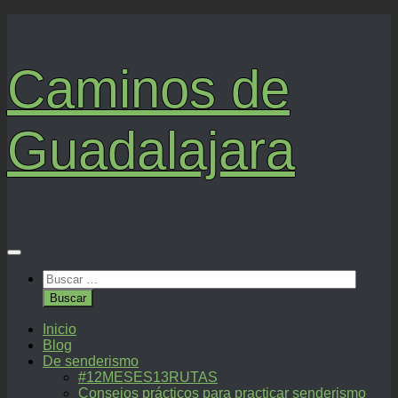
Saltar
al
contenido
Caminos de
Guadalajara
Buscar:
Inicio
Blog
De senderismo
#12MESES13RUTAS
Consejos prácticos para practicar senderismo