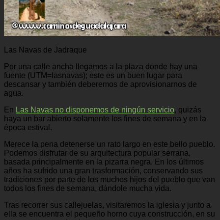
Las Navas de Jadraque
Por una calle ancha llegamos a la plaza donde hay una
fuente (UTM=lasnavas); este es un buen lugar para
descansar y también deberemos de aprovisionarnos de
agua.
En
Las Navas no disponemos de ningún servicio
, quizás
haya un bar abierto solamente los fines de semana y en la
época estival.
Merece la pena detenerse un rato largo en este bello pueblo.
Podemos disfrutar de su arquitectura popular serrana,
basada principalmente en la pizarra negra. En los últimos
años ha sufrido una gran trasformación, conservando sus
tradiciones por parte de los muchos hijos del pueblo que van
todos los fines de semana, dándole mucha vida.
Tras recorrer sus callejuelas, visitaremos la iglesia y junto a
ella se encuentra el pequeño horno cuya construcción, en su