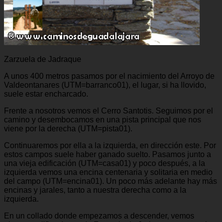
Zarzuela de Jadraque
A unos 400 metros pasamos por el nacimiento del Arroyo de
Valdeontanares (UTM=barranco01), el lugar, si ha llovido,
suele estar encharcado.
Frente a nosotros vemos el Cerro Santotis. Seguimos por el
camino y desembocamos en una pista principal que nos
viene por la derecha (UTM=pista01).
Continuaremos por ella a la izquierda, en dirección este. Por
estos campos suele haber ganado suelto. Pasamos junto a
una vieja edificación (UTM=casa01) y poco después, a la
izquierda vemos una encina centenaria y solitaria en medio
del campo (UTM=encina01). Un poco más adelante hay más
encinas y jarales, tanto a nuestra derecha como a la
izquierda.
En un collado donde empezamos a descender, vemos