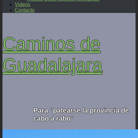
Videos
Contacto
Caminos de
Guadalajara
Para "patearse la provincia de
cabo a rabo"