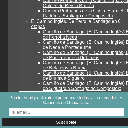
Camino Portugués de la Costa. Etapa 7, 
Caldes de Reis a Padrón
Camino Portugués de la Costa. Etapa 8, 
Padrón a Santiago de Compostela
El Camino Inglés. De Ferrol a Santiago en 6
etapas
Camiño de Santiago. (El Camino Inglés) E
de Ferrol a Neda
Camiño de Santiago. (El Camino Inglés) E
de Neda a Pontedeume
Camiño de Santiago. (El Camino Inglés) E
de Pontedeume a Betanzos
Camiño de Santiago. (El Camino Inglés) E
de Betanzos a Bruma
Camiño de Santiago. (El Camino Inglés) E
de Bruma a Sigüeiro
Camiño de Santiago. (El Camino Inglés) E
de Sigüeiro a Santiago de Compostela
Rutas recomendadas
Pon tu email y entérate el primero de todas las novedades en
Rutas en La Alcarria
Caminos de Guadalajara
Rutas en La Campiña
Rutas en La Sierra Norte
Rutas en Molina-Alto Tajo
Los Grandes Senderos
GR-10 Senderos de la Miel