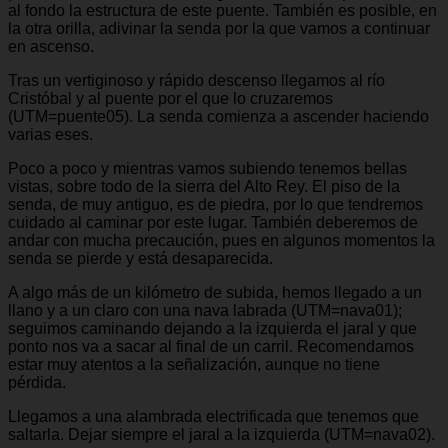
al fondo la estructura de este puente. También es posible, en
la otra orilla, adivinar la senda por la que vamos a continuar
en ascenso.
Tras un vertiginoso y rápido descenso llegamos al río
Cristóbal y al puente por el que lo cruzaremos
(UTM=puente05). La senda comienza a ascender haciendo
varias eses.
Poco a poco y mientras vamos subiendo tenemos bellas
vistas, sobre todo de la sierra del Alto Rey. El piso de la
senda, de muy antiguo, es de piedra, por lo que tendremos
cuidado al caminar por este lugar. También deberemos de
andar con mucha precaución, pues en algunos momentos la
senda se pierde y está desaparecida.
A algo más de un kilómetro de subida, hemos llegado a un
llano y a un claro con una nava labrada (UTM=nava01);
seguimos caminando dejando a la izquierda el jaral y que
ponto nos va a sacar al final de un carril. Recomendamos
estar muy atentos a la señalización, aunque no tiene
pérdida.
Llegamos a una alambrada electrificada que tenemos que
saltarla. Dejar siempre el jaral a la izquierda (UTM=nava02).