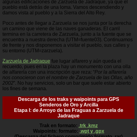
algunas edificaciones de Zarzuela de Jadraque, ya que el
pueblo está detrás de una loma. Vamos descendiendo y
damos vista al pueblo y a la Sierra del Alto Rey.
Poco antes de llegar a Zarzuela se nos junta por la derecha
un camino que viene de las naves ganaderas. El carril
termina en la carretera de Zarzuela, junto a la fuente que se
encuentra a nuestra derecha (UTM=fuente03). Continuamos
de frente y nos disponemos a visitar el pueblo, sus calles y
su entorno (UTM=zarzuela).
Zarzuela de Jadraque
fue lugar alfarero y aún queda el
recuerdo, pues en la plaza hay un monumento con una olla
de alfarería con una inscripción que reza: “
Por la alfarería
nos conocieron con el nombre de Zarzuela de las Ollas, año
2002
”. No hay servicios, solo un bar que suele estar abierto
los fines de semana.
Descarga de los traks y waipoints para GPS
Senderos de Oro y Arcilla
Etapa I: de Arroyo de las Fraguas a Zarzuela de
Jadraque
Trak en formato:
.trk .kmz
Waipoints: formato:
.wpt y .gpx
(Descarga del fichero comprimido formato .rar)