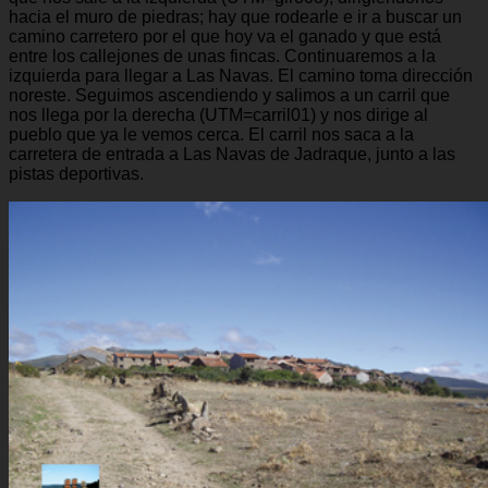
hacia el muro de piedras; hay que rodearle e ir a buscar un
camino carretero por el que hoy va el ganado y que está
entre los callejones de unas fincas. Continuaremos a la
izquierda para llegar a Las Navas. El camino toma dirección
noreste. Seguimos ascendiendo y salimos a un carril que
nos llega por la derecha (UTM=carril01) y nos dirige al
pueblo que ya le vemos cerca. El carril nos saca a la
carretera de entrada a Las Navas de Jadraque, junto a las
pistas deportivas.