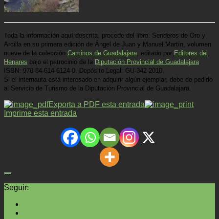
Toda la información aquí descrita, procede del libro: Senderos de Oro y
Arcilla en su primera edición de Ángel de Juan y Manuel Martín, volumen
nueve de la colección
Caminos de Guadalajara
, editado por
Editores del
Henares
bajo el patrocinio de la
Diputación Provincial de Guadalajara
.
ISBN: 978-84-614-6124-0. Depósito Legal: GU-342-2010.
Si el internauta está interesado en adquirir algún ejemplar, debe de pedirlo
al Servicio de Turismo de la Diputación Provincial de Guadalajara.
Exporta a PDF esta entrada
Imprime esta entrada
Seguir: