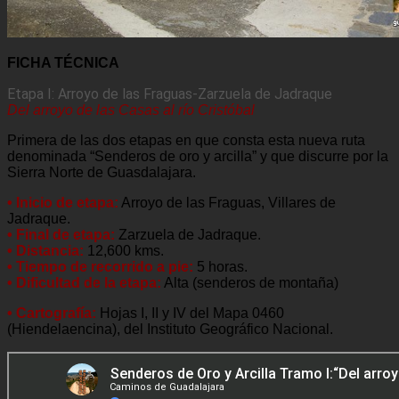
FICHA TÉCNICA
Etapa I: Arroyo de las Fraguas-Zarzuela de Jadraque
Del arroyo de las Casas al río Cristóbal
Primera de las dos etapas en que consta esta nueva ruta
denominada “Senderos de oro y arcilla” y que discurre por la
Sierra Norte de Guasdalajara.
• Inicio de etapa:
Arroyo de las Fraguas, Villares de
Jadraque.
• Final de etapa:
Zarzuela de Jadraque.
• Distancia:
12,600 kms.
• Tiempo de recorrido a pie:
5 horas.
• Dificultad de la etapa:
Alta (senderos de montaña)
• Cartografía:
Hojas I, II y IV del Mapa 0460
(Hiendelaencina), del Instituto Geográfico Nacional.