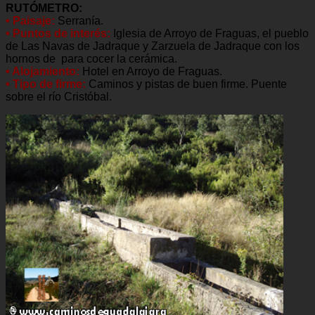
RUTÓMETRO:
• Paisaje:
Serranía.
• Puntos de interés:
Iglesia de Arroyo de Fraguas, el pueblo
de Las Navas de Jadraque y Zarzuela de Jadraque con los
hornos de para cocer la cerámica.
• Alojamiento:
Hotel en Arroyo de Fraguas.
• Tipo de firme:
Caminos y pistas de buen firme. Puente
sobre el río Cristóbal.