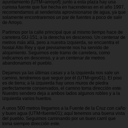
ayuntamiento (UTM=arroyof); junto a esta plaza hay una
curiosa fuente que fue hecha en hacenderas en el año 1997,
recomendamos al senderista aprovisionarse de agua, ya que
solamente encontraremos un par de fuentes a poco de salir
de Arroyo.
Partimos por la calle principal que al mismo tiempo hace de
carretera GU-151, a la derecha en descenso. Un centenar de
metros más allá, pero a nuestra izquierda, se encuentra el
hostal Alto Rey y que previamente nos ha servido de
alojamiento. Seguimos este tramo de carretera, como
indicamos en descenso, y a un centenar de metros
abandonamos el pueblo.
Dejamos ya las últimas casas y a la izquierda nos sale un
camino, tendremos que seguir por él (UTM=giro01). El piso
es de tierra; a la izquierda hay unos muros de piedra
perfectamente conservados, el camino toma dirección este.
Nuestro sendero deja a ambos lados algunos robles y a la
izquierda varios huertos.
A unos 500 metros llegamos a la Fuente de la Cruz con caño
y buen agua (UTM=fuente01); aquí tenemos una buena vista
del pueblo. Seguimos caminando por un buen carril que
toma siempre dirección este.