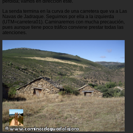
pérdida; vamos en dirección este.
La senda termina en la curva de una carretera que va a Las
Navas de Jadraque. Seguimos por ella a la izquierda
(UTM=carretera01). Caminaremos con mucha precaución,
pues aunque tiene poco tráfico conviene prestar todas las
atenciones.