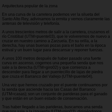
Arquitectura popular de la zona
En una curva de la carretera podemos ver la silueta del
Santo Alto Rey, adivinamos la ermita y vemos claramente las
antenas de televisión y telefonía.
A unos trescientos metros de salir a la carretera, cruzamos el
río Cristóbal (UTM=puente03), que le volveremos de nuevo a
cruzar en nuestro camino a Zarzuela. En su orilla, a la
derecha, hay unas buenas pozas para el baño en la época
estival y un buen lugar para descansar y reponer fuerzas.
A unos 100 metros después de haber pasado una fuerte
curva en ascenso, cogemos una pequeña senda que nos
sale a la derecha (UTM=giro02) y que comienza a
descender para llegar a un puentecillo de lajas de piedra
que cruza el Barranco del Vallejo (UTM=puente04).
Una vez que hemos cruzado por el puente continuamos por
la senda que asciende hacia las Casas del Barranco
(UTM=casas); son un conjunto de parideras para el ganado
y que están en un buen estado de conservación.
Tras haber llegado a las parideras, buscamos una senda
que nos sale a la izquierda (UTM=giro03), dirigiéndonos