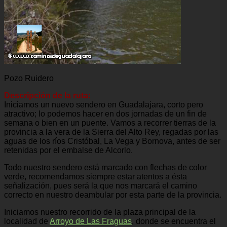
Pozo Ruidero
Descripción de la ruta:
Iniciamos un nuevo sendero en Guadalajara, corto pero
atractivo; lo podemos hacer en dos jornadas de un fin de
semana o bien en un puente. Vamos a recorrer tierras de la
provincia a la vera de la Sierra del Alto Rey, regadas por las
aguas de los ríos Cristóbal, La Vega y Bornova, antes de ser
retenidas por el embalse de Alcorlo.
Todo nuestro sendero está marcado con flechas de color
verde, recomendamos siempre estar atentos a ésta
señalización, pues será la que nos marcará el camino
correcto en nuestro deambular por esta parte de la provincia.
Iniciamos nuestro recorrido de la plaza principal de la
localidad de
Arroyo de Las Fraguas
, donde se encuentra el