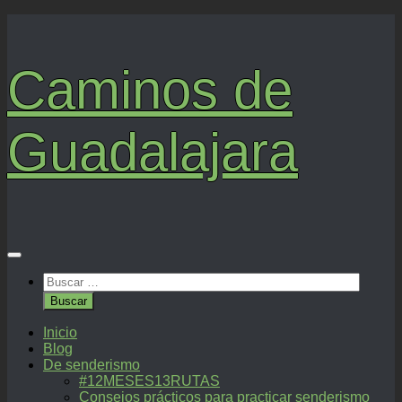
Saltar
al
contenido
Caminos de
Guadalajara
Buscar:
Inicio
Blog
De senderismo
#12MESES13RUTAS
Consejos prácticos para practicar senderismo