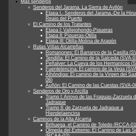
Más senderos
Senderos del Jarama. La Sierra de Ayllón
Etapa I.- Senderos del Jarama.-De la Hiru
Reajo del Puerto
El Camino de los Tratantes
Etapa I: Vallejohondo-Piqueras
Etapa II: Piqueras-Otilla
Etapa III: Otilla-Molina de Aragón
Rutas Villas Alcarreñas
Romanones: El Barranco de la Casilla (S
Tendilla: El Camino de la Salceda (SVA-0
Peñalver: La Cueva de los Hermanicos (
Fuentelencina: El camino de la Vega (SV
Alhóndiga: El camino de la Virgen del Sa
06)
Auñón: El Camino de las Cuestas (SVA-0
Senderos de Oro y Arcilla
Tramo I: Arroyo de las Fraguas-Zarzuela 
Jadraque
Tramo II: de Zarzuela de Jadraque a
Hiendelaencina
Caminos de la Alta Alcarria
Brihuega, el Camino de Toledo (RCCA-01
Olmeda del Extremo: El Camino de Las S
(RCAA-02)