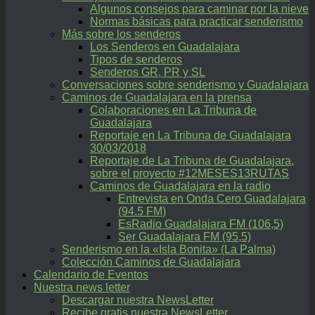
Algunos consejos para caminar por la nieve
Normas básicas para practicar senderismo
Más sobre los senderos
Los Senderos en Guadalajara
Tipos de senderos
Senderos GR, PR y SL
Conversaciones sobre senderismo y Guadalajara
Caminos de Guadalajara en la prensa
Colaboraciones en La Tribuna de
Guadalajara
Reportaje en La Tribuna de Guadalajara
30/03/2018
Reportaje de La Tribuna de Guadalajara,
sobre el proyecto #12MESES13RUTAS
Caminos de Guadalajara en la radio
Entrevista en Onda Cero Guadalajara
(94.5 FM)
EsRadio Guadalajara FM (106,5)
Ser Guadalajara FM (95,5)
Senderismo en la «Isla Bonita» (La Palma)
Colección Caminos de Guadalajara
Calendario de Eventos
Nuestra news letter
Descargar nuestra NewsLetter
Recibe gratis nuestra NewsLetter