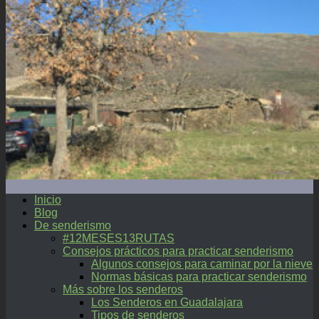
Inicio
Blog
De senderismo
#12MESES13RUTAS
Consejos prácticos para practicar senderismo
Algunos consejos para caminar por la nieve
Normas básicas para practicar senderismo
Más sobre los senderos
Los Senderos en Guadalajara
Tipos de senderos