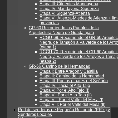
Etapa III: Cifuentes-Mandayona
Etapa IV: Mandayona-Sigüenza
Etapa V: Sigüenza-Atienza
Etapa VI: Atienza-Miedes de Atienza + lím
provincias
GR-60 Recorriendo los Pueblos de la
Arquitectura Negra de Guadalajara
RCGU-69: Recorriendo el GR-60 Arquitec
Negra, de Tamajón a Valverde de los Arro
(etapa 1)
RCGU-70: Recorriendo el GR-60 Arquitec
Negra, a Valverde de los Arroyos a Tamaj
(etapa 2)
GR-66 Camino de la Hermandad
Etapa I: Entre Aragón y Castilla
Etapa II: Camino de la Hermandad
Etapa III: Por los pinares del Señorío
Etapa IV: Hacia el Alto Tajo
Etapa V: Por el Alto Tajo (I)
Etapa VI: Por el Alto Tajo (II)
Etapa VII: Por el Valle del Mesa (I)
Etapa VIII: Por el Valle del Mesa (II)
Red de senderos de Pequeño Recorrido (PR´s) y
Senderos Locales