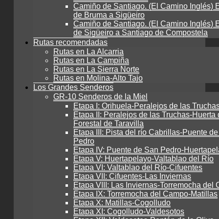
Camiño de Santiago. (El Camino Inglés) E
de Bruma a Sigüeiro
Camiño de Santiago. (El Camino Inglés) E
de Sigüeiro a Santiago de Compostela
Rutas recomendadas
Rutas en La Alcarria
Rutas en La Campiña
Rutas en La Sierra Norte
Rutas en Molina-Alto Tajo
Los Grandes Senderos
GR-10 Senderos de la Miel
Etapa I: Orihuela-Peralejos de las Trucha
Etapa II: Peralejos de las Truchas-Huerta 
Forestal de Taravilla
Etapa III: Pista del río Cabrillas-Puente d
Pedro
Etapa IV: Puente de San Pedro-Huertape
Etapa V: Huertapelayo-Valtablao del Río
Etapa VI: Valtablao del Río-Cifuentes
Etapa VII: Cifuentes-Las Inviernas
Etapa VIII: Las Inviernas-Torremocha de
Etapa IX: Torremocha del Campo-Matillas
Etapa X: Matillas-Cogolludo
Etapa XI: Cogolludo-Valdesotos