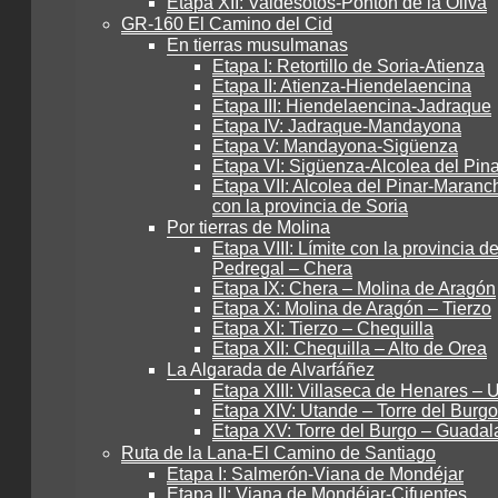
Etapa XII: Valdesotos-Pontón de la Oliva
GR-160 El Camino del Cid
En tierras musulmanas
Etapa I: Retortillo de Soria-Atienza
Etapa II: Atienza-Hiendelaencina
Etapa III: Hiendelaencina-Jadraque
Etapa IV: Jadraque-Mandayona
Etapa V: Mandayona-Sigüenza
Etapa VI: Sigüenza-Alcolea del Pina
Etapa VII: Alcolea del Pinar-Maranch
con la provincia de Soria
Por tierras de Molina
Etapa VIII: Límite con la provincia de
Pedregal – Chera
Etapa IX: Chera – Molina de Aragón
Etapa X: Molina de Aragón – Tierzo
Etapa XI: Tierzo – Chequilla
Etapa XII: Chequilla – Alto de Orea
La Algarada de Alvarfáñez
Etapa XIII: Villaseca de Henares – 
Etapa XIV: Utande – Torre del Burgo
Etapa XV: Torre del Burgo – Guadal
Ruta de la Lana-El Camino de Santiago
Etapa I: Salmerón-Viana de Mondéjar
Etapa II: Viana de Mondéjar-Cifuentes