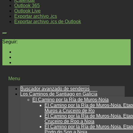
iCalendar
Outlook 365
Outlook Live
Exportar archivo .ics
Exportar archivo .ics de Outlook
Seguir:
Menu
Buscador avanzado de senderos
Los Caminos de Santiago en Galicia
El Camino por la Ría de Muros-Noia
El Camino por la Ría de Muros-Noia. Etap
Muros a Cruceiro de Ro
El Camino por la Ría de Muros-Noia. Etap
Cruceiro de Roo a Noia
El Camino por la Ría de Muros-Noia. Etap
Porto do Son a Noia