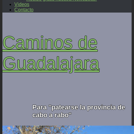
Videos
Contacto
Caminos de
Guadalajara
Para "patearse la provincia de
cabo a rabo"