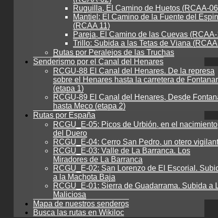
Ruguilla, El Camino de Huetos (RCAA-06
Mantiel: El Camino de la Fuente del Espi
(RCAA 11)
Pareja, El Camino de las Cuevas (RCAA-
Trillo: Subida a las Tetas de Viana (RCAA
Rutas por Peralejos de las Truchas
Senderismo por el Canal del Henares
RCGU-88 El Canal del Henares. De la represa
sobre el Henares hasta la carretera de Fontanar
(etapa 1)
RCGU-89 El Canal del Henares, Desde Fontan
hasta Meco (etapa 2)
Rutas por España
RCGU_E-05: Picos de Urbión, en el nacimiento
del Duero
RCGU_E-04: Cerro San Pedro, un otero vigilan
RCGU_E-03: Valle de La Barranca. Los
Miradores de La Barranca
RCGU_E-02: San Lorenzo de El Escorial. Subi
a la Machota Baja
RCGU_E-01: Sierra de Guadarrama. Subida a 
Maliciosa
Mapa de nuestros senderos
Busca las rutas en Wikiloc