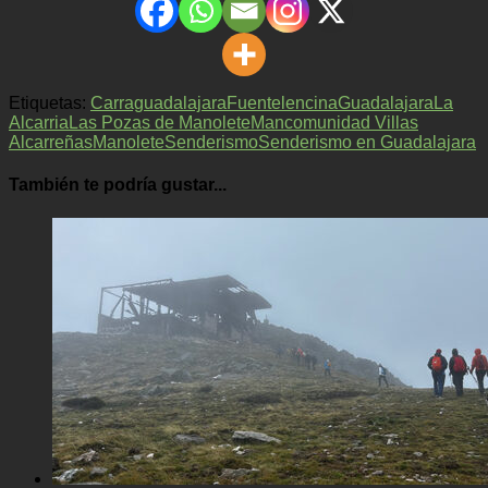
Etiquetas:
Carraguadalajara
Fuentelencina
Guadalajara
La
Alcarria
Las Pozas de Manolete
Mancomunidad Villas
Alcarreñas
Manolete
Senderismo
Senderismo en Guadalajara
También te podría gustar...