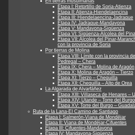
En tierras musulmanas
Etapa I: Retortillo de Soria-Atienza
Etapa II: Atienza-Hiendelaencina
Etapa III: Hiendelaencina-Jadraque
Etapa IV: Jadraque-Mandayona
Etapa V: Mandayona-Sigüenza
Etapa VI: Sigüenza-Alcolea del Pina
Etapa VII: Alcolea del Pinar-Maranch
con la provincia de Soria
Por tierras de Molina
Etapa VIII: Límite con la provincia de
Pedregal – Chera
Etapa IX: Chera – Molina de Aragón
Etapa X: Molina de Aragón – Tierzo
Etapa XI: Tierzo – Chequilla
Etapa XII: Chequilla – Alto de Orea
La Algarada de Alvarfáñez
Etapa XIII: Villaseca de Henares – 
Etapa XIV: Utande – Torre del Burgo
Etapa XV: Torre del Burgo – Guadal
Ruta de la Lana-El Camino de Santiago
Etapa I: Salmerón-Viana de Mondéjar
Etapa II: Viana de Mondéjar-Cifuentes
Etapa III: Cifuentes-Mandayona
Etapa IV: Mandayona-Sigüenza