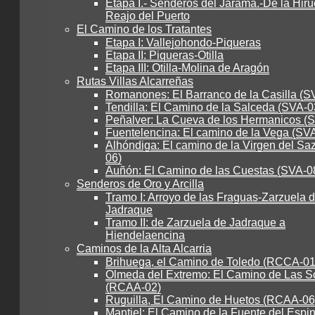
Etapa I.- Senderos del Jarama.-De la Hiru
Reajo del Puerto
El Camino de los Tratantes
Etapa I: Vallejohondo-Piqueras
Etapa II: Piqueras-Otilla
Etapa III: Otilla-Molina de Aragón
Rutas Villas Alcarreñas
Romanones: El Barranco de la Casilla (S
Tendilla: El Camino de la Salceda (SVA-0
Peñalver: La Cueva de los Hermanicos (
Fuentelencina: El camino de la Vega (SV
Alhóndiga: El camino de la Virgen del Sa
06)
Auñón: El Camino de las Cuestas (SVA-0
Senderos de Oro y Arcilla
Tramo I: Arroyo de las Fraguas-Zarzuela 
Jadraque
Tramo II: de Zarzuela de Jadraque a
Hiendelaencina
Caminos de la Alta Alcarria
Brihuega, el Camino de Toledo (RCCA-01
Olmeda del Extremo: El Camino de Las S
(RCAA-02)
Ruguilla, El Camino de Huetos (RCAA-06
Mantiel: El Camino de la Fuente del Espi