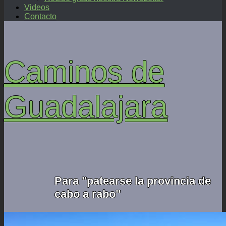
Videos
Contacto
Caminos de
Guadalajara
Para "patearse la provincia de
cabo a rabo"