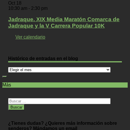
Oct
18
10:30 am
-
2:30 pm
Jadraque. XIX Media Maratón Comarca de
Jadraque y la V Carrera Popular 10K
Ver calendario
Histórico de entradas en el blog
Histórico
de
entradas
Más
en
el
blog
Buscar:
¿Tienes dudas? ¿Quieres más información sobre
senderos? Mándamos un email