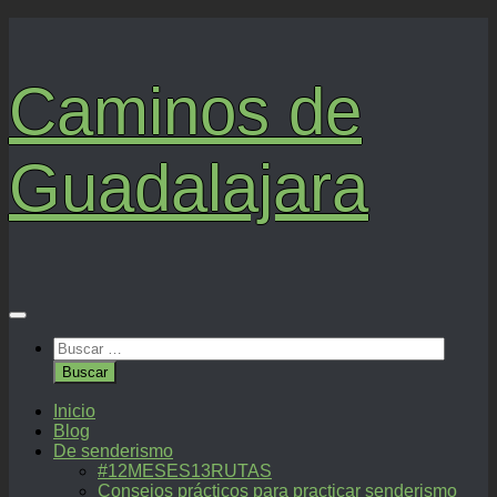
Saltar
al
contenido
Caminos de
Guadalajara
Buscar:
Inicio
Blog
De senderismo
#12MESES13RUTAS
Consejos prácticos para practicar senderismo