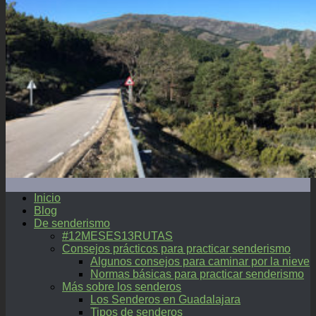
Inicio
Blog
De senderismo
#12MESES13RUTAS
Consejos prácticos para practicar senderismo
Algunos consejos para caminar por la nieve
Normas básicas para practicar senderismo
Más sobre los senderos
Los Senderos en Guadalajara
Tipos de senderos