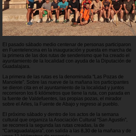
El pasado sábado medio centenar de personas participaron
en Fuentelencina en la inauguración y puesta en marcha de
la primera de las dos rutas de senderismo que ha creado el
ayuntamiento de la localidad con ayuda de la Diputación de
Guadalajara.
La primera de las rutas es la denominada “Las Pozas de
Manolete”. Sobre las nueve de la mañana los participantes
se dieron cita en el ayuntamiento de la localidad y juntos
recorrieron los 6 kilómetros que tiene la ruta, con parada en
la fuente de Valdefuentes, las propias pozas, el mirador
sobre el Arles, la Fuente de Abajo y regreso al pueblo.
El próximo sábado y dentro de los actos de la semana
cultural que organiza la Asociación Cultural “San Agustín”,
se recorrerá la segunda las rutas creadas, la de
“Carraguadalajara”, con salida a las 8,30 de la mañana y de