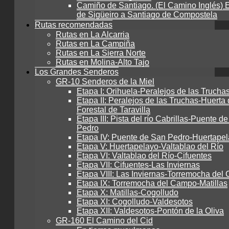
Camiño de Santiago. (El Camino Inglés) E
de Sigüeiro a Santiago de Compostela
Rutas recomendadas
Rutas en La Alcarria
Rutas en La Campiña
Rutas en La Sierra Norte
Rutas en Molina-Alto Tajo
Los Grandes Senderos
GR-10 Senderos de la Miel
Etapa I: Orihuela-Peralejos de las Trucha
Etapa II: Peralejos de las Truchas-Huerta 
Forestal de Taravilla
Etapa III: Pista del río Cabrillas-Puente d
Pedro
Etapa IV: Puente de San Pedro-Huertape
Etapa V: Huertapelayo-Valtablao del Río
Etapa VI: Valtablao del Río-Cifuentes
Etapa VII: Cifuentes-Las Inviernas
Etapa VIII: Las Inviernas-Torremocha de
Etapa IX: Torremocha del Campo-Matillas
Etapa X: Matillas-Cogolludo
Etapa XI: Cogolludo-Valdesotos
Etapa XII: Valdesotos-Pontón de la Oliva
GR-160 El Camino del Cid