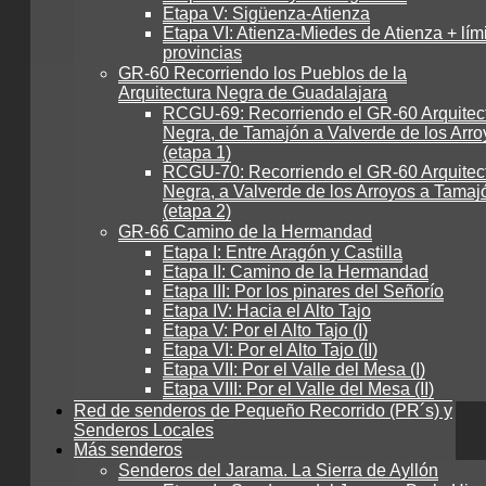
Etapa V: Sigüenza-Atienza
Etapa VI: Atienza-Miedes de Atienza + lím
provincias
GR-60 Recorriendo los Pueblos de la
Arquitectura Negra de Guadalajara
RCGU-69: Recorriendo el GR-60 Arquitec
Negra, de Tamajón a Valverde de los Arro
(etapa 1)
RCGU-70: Recorriendo el GR-60 Arquitec
Negra, a Valverde de los Arroyos a Tamaj
(etapa 2)
GR-66 Camino de la Hermandad
Etapa I: Entre Aragón y Castilla
Etapa II: Camino de la Hermandad
Etapa III: Por los pinares del Señorío
Etapa IV: Hacia el Alto Tajo
Etapa V: Por el Alto Tajo (I)
Etapa VI: Por el Alto Tajo (II)
Etapa VII: Por el Valle del Mesa (I)
Etapa VIII: Por el Valle del Mesa (II)
Red de senderos de Pequeño Recorrido (PR´s) y
Senderos Locales
Más senderos
Senderos del Jarama. La Sierra de Ayllón