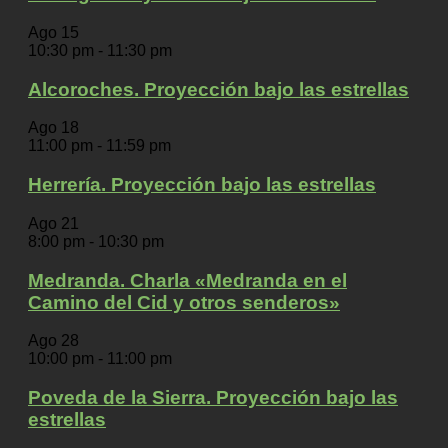
Ago
15
10:30 pm
-
11:30 pm
Alcoroches. Proyección bajo las estrellas
Ago
18
11:00 pm
-
11:59 pm
Herrería. Proyección bajo las estrellas
Ago
21
8:00 pm
-
10:30 pm
Medranda. Charla «Medranda en el
Camino del Cid y otros senderos»
Ago
28
10:00 pm
-
11:00 pm
Poveda de la Sierra. Proyección bajo las
estrellas