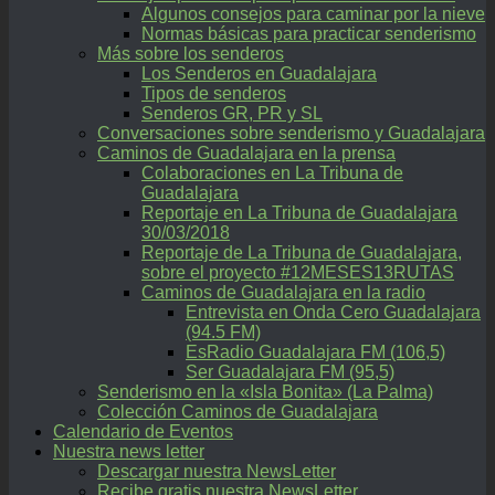
Algunos consejos para caminar por la nieve
Normas básicas para practicar senderismo
Más sobre los senderos
Los Senderos en Guadalajara
Tipos de senderos
Senderos GR, PR y SL
Conversaciones sobre senderismo y Guadalajara
Caminos de Guadalajara en la prensa
Colaboraciones en La Tribuna de
Guadalajara
Reportaje en La Tribuna de Guadalajara
30/03/2018
Reportaje de La Tribuna de Guadalajara,
sobre el proyecto #12MESES13RUTAS
Caminos de Guadalajara en la radio
Entrevista en Onda Cero Guadalajara
(94.5 FM)
EsRadio Guadalajara FM (106,5)
Ser Guadalajara FM (95,5)
Senderismo en la «Isla Bonita» (La Palma)
Colección Caminos de Guadalajara
Calendario de Eventos
Nuestra news letter
Descargar nuestra NewsLetter
Recibe gratis nuestra NewsLetter