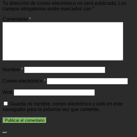
Tu dirección de correo electrónico no será publicada.
Los
campos obligatorios están marcados con
*
Comentario
*
Nombre
*
Correo electrónico
*
Web
Guarda mi nombre, correo electrónico y web en este
navegador para la próxima vez que comente.