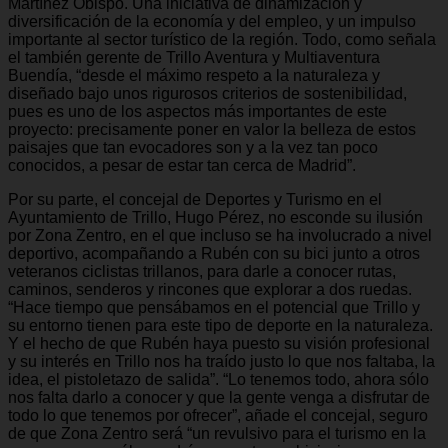
Martínez Obispo. Una iniciativa de dinamización y
diversificación de la economía y del empleo, y un impulso
importante al sector turístico de la región. Todo, como señala
el también gerente de Trillo Aventura y Multiaventura
Buendía, “desde el máximo respeto a la naturaleza y
diseñado bajo unos rigurosos criterios de sostenibilidad,
pues es uno de los aspectos más importantes de este
proyecto: precisamente poner en valor la belleza de estos
paisajes que tan evocadores son y a la vez tan poco
conocidos, a pesar de estar tan cerca de Madrid”.
Por su parte, el concejal de Deportes y Turismo en el
Ayuntamiento de Trillo, Hugo Pérez, no esconde su ilusión
por Zona Zentro, en el que incluso se ha involucrado a nivel
deportivo, acompañando a Rubén con su bici junto a otros
veteranos ciclistas trillanos, para darle a conocer rutas,
caminos, senderos y rincones que explorar a dos ruedas.
“Hace tiempo que pensábamos en el potencial que Trillo y
su entorno tienen para este tipo de deporte en la naturaleza.
Y el hecho de que Rubén haya puesto su visión profesional
y su interés en Trillo nos ha traído justo lo que nos faltaba, la
idea, el pistoletazo de salida”. “Lo tenemos todo, ahora sólo
nos falta darlo a conocer y que la gente venga a disfrutar de
todo lo que tenemos por ofrecer”, añade el concejal, seguro
de que Zona Zentro será “un revulsivo para el turismo en la