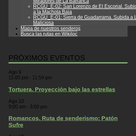
Miradores de La Barranca
RCGU_E-02: San Lorenzo de El Escorial. Subi
a la Machota Baja
RCGU_E-01: Sierra de Guadarrama. Subida a 
Maliciosa
Mapa de nuestros senderos
Busca las rutas en Wikiloc
PRÓXIMOS EVENTOS
Ago
9
11:00 pm
-
11:59 pm
Tortuera. Proyección bajo las estrellas
Ago
10
9:00 am
-
3:00 pm
Romancos. Ruta de senderismo: Patón
Sufre