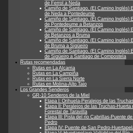
de Ferrol a Neda
Camiño de Santiago. (El Camino Inglés) E
de Neda a Pontedeume
Camiño de Santiago. (El Camino Inglés) E
de Pontedeume a Betanzos
Camiño de Santiago. (El Camino Inglés) E
de Betanzos a Bruma
Camiño de Santiago. (El Camino Inglés) E
de Bruma a Sigüeiro
Camiño de Santiago. (El Camino Inglés) E
de Sigüeiro a Santiago de Compostela
Rutas recomendadas
Rutas en La Alcarria
Rutas en La Campiña
Rutas en La Sierra Norte
Rutas en Molina-Alto Tajo
Los Grandes Senderos
GR-10 Senderos de la Miel
Etapa I: Orihuela-Peralejos de las Trucha
Etapa II: Peralejos de las Truchas-Huerta 
Forestal de Taravilla
Etapa III: Pista del río Cabrillas-Puente d
Pedro
Etapa IV: Puente de San Pedro-Huertape
Etapa V: Huertapelayo-Valtablao del Río