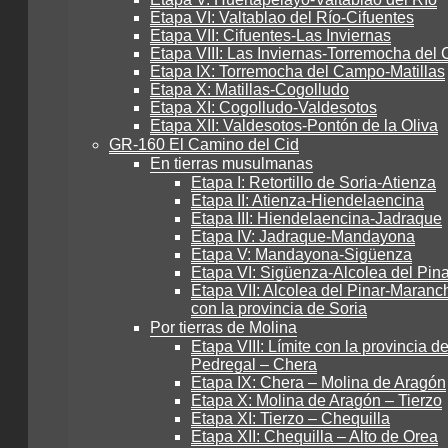
Etapa VI: Valtablao del Río-Cifuentes
Etapa VII: Cifuentes-Las Inviernas
Etapa VIII: Las Inviernas-Torremocha de
Etapa IX: Torremocha del Campo-Matillas
Etapa X: Matillas-Cogolludo
Etapa XI: Cogolludo-Valdesotos
Etapa XII: Valdesotos-Pontón de la Oliva
GR-160 El Camino del Cid
En tierras musulmanas
Etapa I: Retortillo de Soria-Atienza
Etapa II: Atienza-Hiendelaencina
Etapa III: Hiendelaencina-Jadraque
Etapa IV: Jadraque-Mandayona
Etapa V: Mandayona-Sigüenza
Etapa VI: Sigüenza-Alcolea del Pina
Etapa VII: Alcolea del Pinar-Maranch
con la provincia de Soria
Por tierras de Molina
Etapa VIII: Límite con la provincia de
Pedregal – Chera
Etapa IX: Chera – Molina de Aragón
Etapa X: Molina de Aragón – Tierzo
Etapa XI: Tierzo – Chequilla
Etapa XII: Chequilla – Alto de Orea