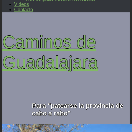
Videos
Contacto
Caminos de
Guadalajara
Para "patearse la provincia de
cabo a rabo"