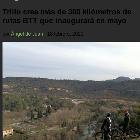
Trillo crea más de 300 kilómetros de
rutas BTT que inaugurará en mayo
por
Ángel de Juan
·
18 febrero, 2021