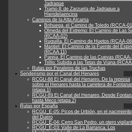
Jadraque
Tramo II: de Zarzuela de Jadraque a
Hiendelaencina
Caminos de la Alta Alcarria
Brihuega, el Camino de Toledo (RCCA-01
Olmeda del Extremo: El Camino de Las S
(RCAA-02)
Ruguilla, El Camino de Huetos (RCAA-06
Mantiel: El Camino de la Fuente del Espi
(RCAA 11)
Pareja, El Camino de las Cuevas (RCAA-
Trillo: Subida a las Tetas de Viana (RCAA
Rutas por Peralejos de las Truchas
Senderismo por el Canal del Henares
RCGU-88 El Canal del Henares. De la represa
sobre el Henares hasta la carretera de Fontanar
(etapa 1)
RCGU-89 El Canal del Henares, Desde Fontan
hasta Meco (etapa 2)
Rutas por España
RCGU_E-05: Picos de Urbión, en el nacimiento
del Duero
RCGU_E-04: Cerro San Pedro, un otero vigilan
RCGU_E-03: Valle de La Barranca. Los