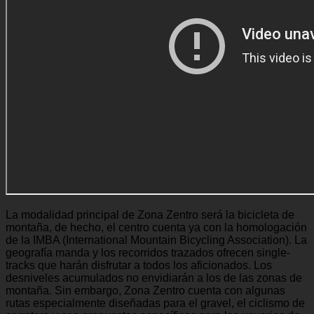
La modalidad principal de Zona Zentro será la bicicleta de
montaña, de hecho, el centro cuenta ya con la homologación
de la IMBA (International Mountain Bicycling Association). La
geografía manda y los recorridos trazados ofrecen single-
tracks que harán disfrutar a todos los aficionados. Los
desniveles acumulados no envidiarán a los de las zonas de
montaña. Sin embargo, Zona Zentro cuenta con algunas
rutas especialmente diseñadas para el gravel, el ciclismo de