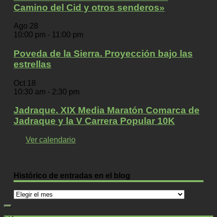
Camino del Cid y otros senderos»
Ago
28
10:00 pm
-
11:00 pm
Poveda de la Sierra. Proyección bajo las
estrellas
Oct
18
10:30 am
-
2:30 pm
Jadraque. XIX Media Maratón Comarca de
Jadraque y la V Carrera Popular 10K
Ver calendario
Histórico de entradas en el blog
Histórico
de
entradas