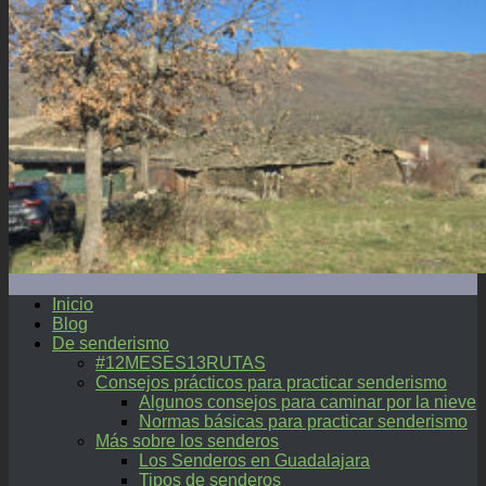
Inicio
Blog
De senderismo
#12MESES13RUTAS
Consejos prácticos para practicar senderismo
Algunos consejos para caminar por la nieve
Normas básicas para practicar senderismo
Más sobre los senderos
Los Senderos en Guadalajara
Tipos de senderos