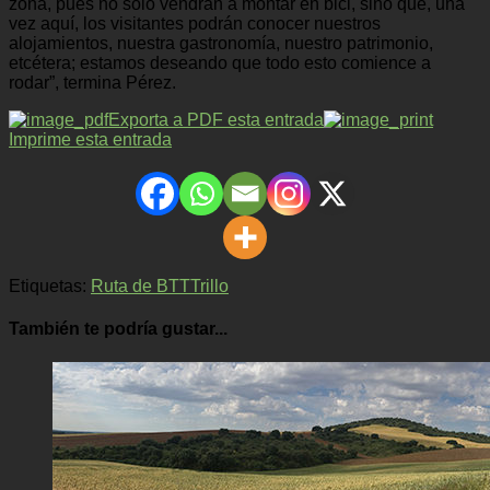
zona, pues no sólo vendrán a montar en bici, sino que, una
vez aquí, los visitantes podrán conocer nuestros
alojamientos, nuestra gastronomía, nuestro patrimonio,
etcétera; estamos deseando que todo esto comience a
rodar”, termina Pérez.
Exporta a PDF esta entrada
Imprime esta entrada
Etiquetas:
Ruta de BTT
Trillo
También te podría gustar...