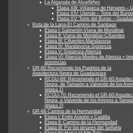
La Algarada de Alvarfáñez
Etapa XIII: Villaseca de Henares – 
Etapa XIV: Utande – Torre del Burgo
Etapa XV: Torre del Burgo – Guadal
Ruta de la Lana-El Camino de Santiago
Etapa I: Salmerón-Viana de Mondéjar
Etapa II: Viana de Mondéjar-Cifuentes
Etapa III: Cifuentes-Mandayona
Etapa IV: Mandayona-Sigüenza
Etapa V: Sigüenza-Atienza
Etapa VI: Atienza-Miedes de Atienza + lím
provincias
GR-60 Recorriendo los Pueblos de la
Arquitectura Negra de Guadalajara
RCGU-69: Recorriendo el GR-60 Arquitec
Negra, de Tamajón a Valverde de los Arro
(etapa 1)
RCGU-70: Recorriendo el GR-60 Arquitec
Negra, a Valverde de los Arroyos a Tamaj
(etapa 2)
GR-66 Camino de la Hermandad
Etapa I: Entre Aragón y Castilla
Etapa II: Camino de la Hermandad
Etapa III: Por los pinares del Señorío
Etapa IV: Hacia el Alto Tajo