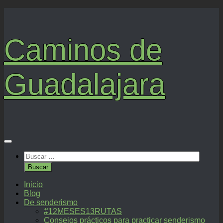
Saltar
al
contenido
Caminos de
Guadalajara
Buscar:
Inicio
Blog
De senderismo
#12MESES13RUTAS
Consejos prácticos para practicar senderismo