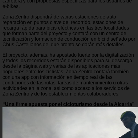
carretera y con propuestas específicas para los usuarios de
e-bikes.
Zona Zentro dispondrá de varias estaciones de auto
reparación en puntos clave del recorrido, estaciones de
recarga rápida para bicis eléctricas en las tres localidades
que forman parte del proyecto y contará con un centro de
tecnificación y formación de conducción en bici diseñado por
Chus Castellanos del que pronto se darán más detalles.
El proyecto, además, ha apostado fuerte por la digitalización
y todos los recorridos estarán disponibles para su descarga
desde la página web y varias de las aplicaciones más
populares entre los ciclistas. Zona Zentro contará también
con una app con información en tiempo real de las
condiciones de las rutas, tareas de mantenimiento u otras
actividades en la zona, así como acceso a los servicios de
Zona Zentro y de los establecimientos colaboradores.
“Una firme apuesta por el cicloturismo desde la Alcarria”