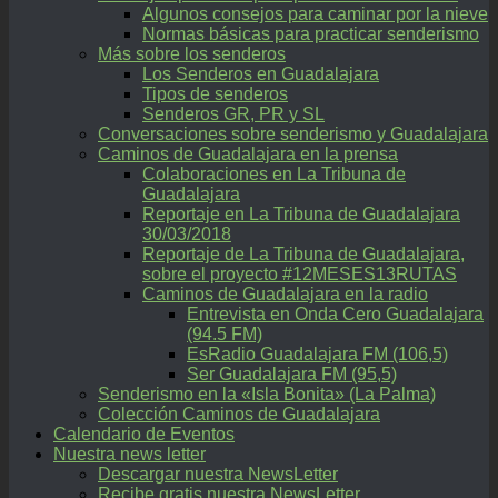
Algunos consejos para caminar por la nieve
Normas básicas para practicar senderismo
Más sobre los senderos
Los Senderos en Guadalajara
Tipos de senderos
Senderos GR, PR y SL
Conversaciones sobre senderismo y Guadalajara
Caminos de Guadalajara en la prensa
Colaboraciones en La Tribuna de
Guadalajara
Reportaje en La Tribuna de Guadalajara
30/03/2018
Reportaje de La Tribuna de Guadalajara,
sobre el proyecto #12MESES13RUTAS
Caminos de Guadalajara en la radio
Entrevista en Onda Cero Guadalajara
(94.5 FM)
EsRadio Guadalajara FM (106,5)
Ser Guadalajara FM (95,5)
Senderismo en la «Isla Bonita» (La Palma)
Colección Caminos de Guadalajara
Calendario de Eventos
Nuestra news letter
Descargar nuestra NewsLetter
Recibe gratis nuestra NewsLetter