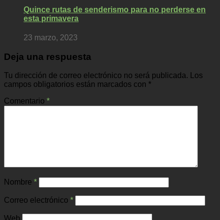
Quince rutas de senderismo para no perderse en
esta primavera
23 marzo, 2023
Deja una respuesta
Tu dirección de correo electrónico no será publicada.
Los
campos obligatorios están marcados con
*
Comentario
*
Nombre
*
Correo electrónico
*
Web