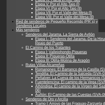
Etapa V: Por el Alto Tajo (I)
Etapa VI: Por el Alto Tajo (II)
Etapa VII: Por el Valle del Mesa (I)
Etapa VIII: Por el Valle del Mesa (II)
Red de senderos de Pequeño Recorrido (PR´s) y
Senderos Locales
Más senderos
Senderos del Jarama. La Sierra de Ayllón
Etapa I.- Senderos del Jarama.-De la Hiru
Reajo del Puerto
El Camino de los Tratantes
Etapa I: Vallejohondo-Piqueras
Etapa II: Piqueras-Otilla
Etapa III: Otilla-Molina de Aragón
Rutas Villas Alcarreñas
Romanones: El Barranco de la Casilla (S
Tendilla: El Camino de la Salceda (SVA-0
Peñalver: La Cueva de los Hermanicos (
Fuentelencina: El camino de la Vega (SV
Alhóndiga: El camino de la Virgen del Sa
06)
Auñón: El Camino de las Cuestas (SVA-0
Senderos de Oro y Arcilla
Tramo I: Arroyo de las Fraguas-Zarzuela 