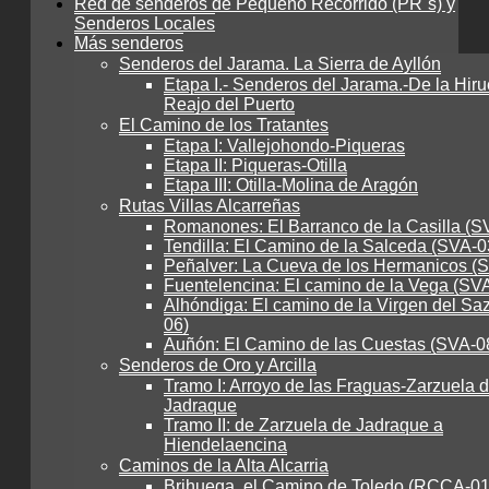
Red de senderos de Pequeño Recorrido (PR´s) y
Senderos Locales
Más senderos
Senderos del Jarama. La Sierra de Ayllón
Etapa I.- Senderos del Jarama.-De la Hiru
Reajo del Puerto
El Camino de los Tratantes
Etapa I: Vallejohondo-Piqueras
Etapa II: Piqueras-Otilla
Etapa III: Otilla-Molina de Aragón
Rutas Villas Alcarreñas
Romanones: El Barranco de la Casilla (S
Tendilla: El Camino de la Salceda (SVA-0
Peñalver: La Cueva de los Hermanicos (
Fuentelencina: El camino de la Vega (SV
Alhóndiga: El camino de la Virgen del Sa
06)
Auñón: El Camino de las Cuestas (SVA-0
Senderos de Oro y Arcilla
Tramo I: Arroyo de las Fraguas-Zarzuela 
Jadraque
Tramo II: de Zarzuela de Jadraque a
Hiendelaencina
Caminos de la Alta Alcarria
Brihuega, el Camino de Toledo (RCCA-01