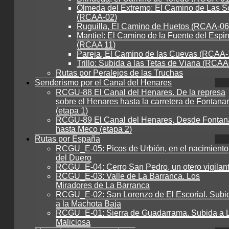
Olmeda del Extremo: El Camino de Las S
(RCAA-02)
Ruguilla, El Camino de Huetos (RCAA-06
Mantiel: El Camino de la Fuente del Espi
(RCAA 11)
Pareja, El Camino de las Cuevas (RCAA-
Trillo: Subida a las Tetas de Viana (RCAA
Rutas por Peralejos de las Truchas
Senderismo por el Canal del Henares
RCGU-88 El Canal del Henares. De la represa
sobre el Henares hasta la carretera de Fontanar
(etapa 1)
RCGU-89 El Canal del Henares, Desde Fontan
hasta Meco (etapa 2)
Rutas por España
RCGU_E-05: Picos de Urbión, en el nacimiento
del Duero
RCGU_E-04: Cerro San Pedro, un otero vigilan
RCGU_E-03: Valle de La Barranca. Los
Miradores de La Barranca
RCGU_E-02: San Lorenzo de El Escorial. Subi
a la Machota Baja
RCGU_E-01: Sierra de Guadarrama. Subida a 
Maliciosa