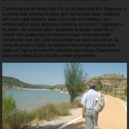
Continuamos en dirección O y al recorrer otro km, llegamos a
la presa que retiene el agua que forma este lago. Salimos
del carril, que termina aquí, cerca de un parking y un
embarcadero para deportes náuticos sin motor. Llegamos a
la presa, de escasa altura respecto al paseo anterior, y
desde ella podremos ver mejor el lago recientemente
construido con dos islas para observar aves acuáticas, la
zona de playa y baño, la amplitud del propio paseo que
rodea el lago y el entorno arbolado del arroyo Ompolveda;
todo ello propicia un día de campo placentero.