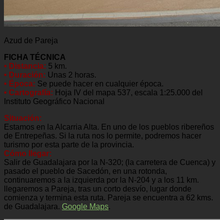
Azud de Pareja
FICHA TÉCNICA
• Distancia:
5 km.
• Duración:
Unas 2 horas.
• Época:
Se puede hacer en cualquier época.
• Cartografía:
Hoja IV del mapa 537, escala 1:25.000 del
Instituto Geográfico Nacional
Situación:
Estamos en la Alcarria Alta. En uno de los pueblos ribereños
de Entrepeñas. Si la ruta nos lo permite, podremos hacer
turismo por esta parte de la provincia.
Cómo llegar:
Salir de Guadalajara por la N-320; (la carretera de Cuenca) y
pasado el pueblo de Sacedón, en una rotonda,
continuaremos a la izquierda por la N-204 y a los 11 km.
llegaremos a Pareja, tras un corto desvío, lugar donde
comienza y termina esta ruta. Pareja se encuentra a 62 kms.
de Guadalajara.
Google Maps
.