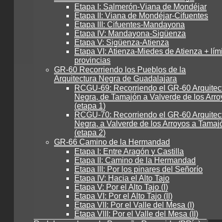
Etapa I: Salmerón-Viana de Mondéjar
Etapa II: Viana de Mondéjar-Cifuentes
Etapa III: Cifuentes-Mandayona
Etapa IV: Mandayona-Sigüenza
Etapa V: Sigüenza-Atienza
Etapa VI: Atienza-Miedes de Atienza + lím
provincias
GR-60 Recorriendo los Pueblos de la
Arquitectura Negra de Guadalajara
RCGU-69: Recorriendo el GR-60 Arquitec
Negra, de Tamajón a Valverde de los Arro
(etapa 1)
RCGU-70: Recorriendo el GR-60 Arquitec
Negra, a Valverde de los Arroyos a Tamaj
(etapa 2)
GR-66 Camino de la Hermandad
Etapa I: Entre Aragón y Castilla
Etapa II: Camino de la Hermandad
Etapa III: Por los pinares del Señorío
Etapa IV: Hacia el Alto Tajo
Etapa V: Por el Alto Tajo (I)
Etapa VI: Por el Alto Tajo (II)
Etapa VII: Por el Valle del Mesa (I)
Etapa VIII: Por el Valle del Mesa (II)