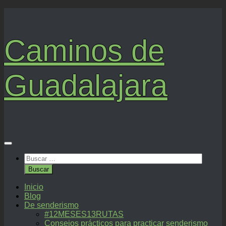
Saltar
al
contenido
Caminos de
Guadalajara
Buscar:
Inicio
Blog
De senderismo
#12MESES13RUTAS
Consejos prácticos para practicar senderismo