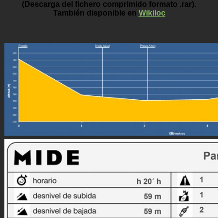
(Descarga del fichero comprimido formato .rar).
También disponible en
Wikiloc