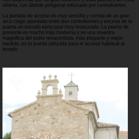
sillería, con ábside poligonal reforzado por contrafuertes.
La portada de acceso es muy sencilla y consta de un gran
arco ciego apuntado entre dos contrafuertes y encima de la
puerta un escudo episcopal muy restaurado. La puerta de
poniente es mucho más moderna y es una muestra
magnífica del estilo renacentista, más elegante y mejor
medido, es la puerta utilizada para el acceso habitual al
templo.