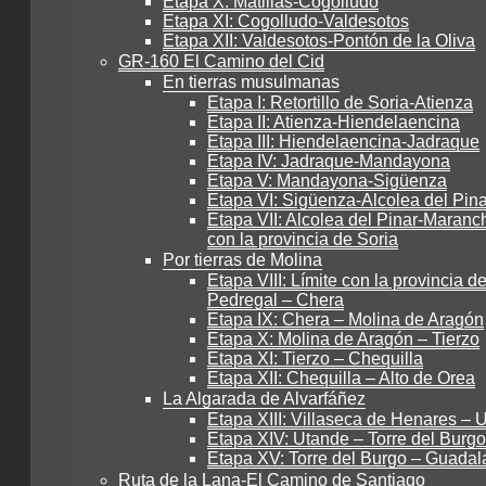
Etapa X: Matillas-Cogolludo
Etapa XI: Cogolludo-Valdesotos
Etapa XII: Valdesotos-Pontón de la Oliva
GR-160 El Camino del Cid
En tierras musulmanas
Etapa I: Retortillo de Soria-Atienza
Etapa II: Atienza-Hiendelaencina
Etapa III: Hiendelaencina-Jadraque
Etapa IV: Jadraque-Mandayona
Etapa V: Mandayona-Sigüenza
Etapa VI: Sigüenza-Alcolea del Pina
Etapa VII: Alcolea del Pinar-Maranch
con la provincia de Soria
Por tierras de Molina
Etapa VIII: Límite con la provincia de
Pedregal – Chera
Etapa IX: Chera – Molina de Aragón
Etapa X: Molina de Aragón – Tierzo
Etapa XI: Tierzo – Chequilla
Etapa XII: Chequilla – Alto de Orea
La Algarada de Alvarfáñez
Etapa XIII: Villaseca de Henares – 
Etapa XIV: Utande – Torre del Burgo
Etapa XV: Torre del Burgo – Guadal
Ruta de la Lana-El Camino de Santiago