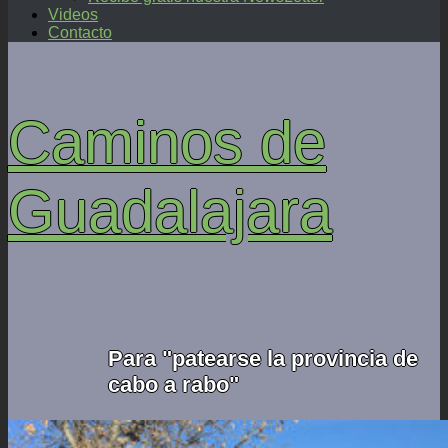
Videos
Contacto
Caminos de
Guadalajara
Para "patearse la provincia de
cabo a rabo"