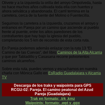
Olivete y a la izquierda la orilla del arroyo Ompolveda, hasta
no hace muchos años cultivada toda ella con huertos y
ahora selvática y abandonada. El carril termina en la
carretera, cerca de la fuente del Molino o Fuentecilla.
Seguimos la carretera a la izquierda, cruzamos el arroyo y
entramos en Pareja por un camino que asciende al pueblo
frente al puente, entre los altos paredones de los
contrafuertes que hay bajo la iglesia del pueblo,
completando los 5 km de recorrido de esta corta ruta.
En Pareja podemos además enlazar con la ruta 13 “El
Camino de las Cuevas”, del libro
Caminos de la Alta Alcarria
,
y que por Tabladillo y Casasana recorre polvorientos
caminos alcarreños.
Sobre esta ruta, puedes vernos y escucharnos en nuestra
charla con Mónica Gallo en
EsRadio Guadalajara y Alcarria
TV
Descarga de los traks y waipoints para GPS
RCGU-02: Pareja. El camino peatonal del Azud
Pareja (Guadalajara)
Trak en formato: .trk .kmz
Waipoints: formato: .wpt y .gpx