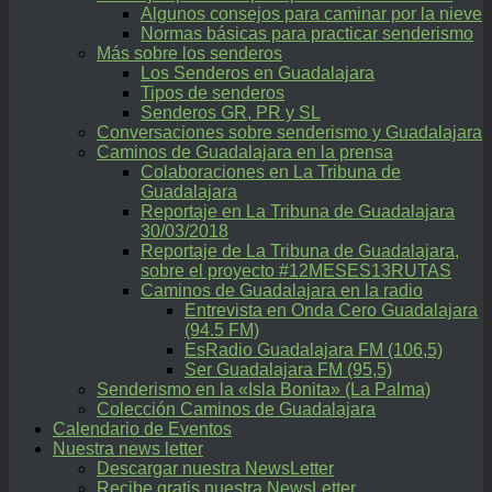
Algunos consejos para caminar por la nieve
Normas básicas para practicar senderismo
Más sobre los senderos
Los Senderos en Guadalajara
Tipos de senderos
Senderos GR, PR y SL
Conversaciones sobre senderismo y Guadalajara
Caminos de Guadalajara en la prensa
Colaboraciones en La Tribuna de
Guadalajara
Reportaje en La Tribuna de Guadalajara
30/03/2018
Reportaje de La Tribuna de Guadalajara,
sobre el proyecto #12MESES13RUTAS
Caminos de Guadalajara en la radio
Entrevista en Onda Cero Guadalajara
(94.5 FM)
EsRadio Guadalajara FM (106,5)
Ser Guadalajara FM (95,5)
Senderismo en la «Isla Bonita» (La Palma)
Colección Caminos de Guadalajara
Calendario de Eventos
Nuestra news letter
Descargar nuestra NewsLetter
Recibe gratis nuestra NewsLetter