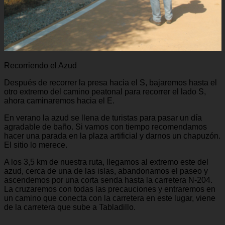
Recorriendo el Azud
Después de recorrer la presa hacia el S, bajaremos hasta el
otro extremo del camino peatonal para recorrer el lado S,
ahora caminaremos hacia el E.
En verano la azud se llena de turistas para pasar un día
agradable de baño. Si vamos con tiempo recomendamos
hacer una parada en la plaza artificial y darnos un chapuzón.
El sitio lo merece.
A los 3,5 km de nuestra ruta, llegamos al extremo este del
azud, cerca de una de las islas, abandonamos el paseo y
ascendemos por una corta senda hasta la carretera N-204.
La cruzaremos con todas las precauciones y entraremos en
un camino que conecta con la carretera en este lugar, viene
de la carretera que sube a Tabladillo.