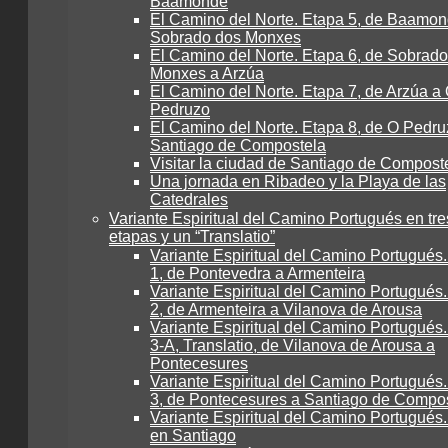
Baamonde
El Camino del Norte. Etapa 5, de Baamon
Sobrado dos Monxes
El Camino del Norte. Etapa 6, de Sobrad
Monxes a Arzúa
El Camino del Norte. Etapa 7, de Arzúa a
Pedruzo
El Camino del Norte. Etapa 8, de O Pedru
Santiago de Compostela
Visitar la ciudad de Santiago de Compost
Una jornada en Ribadeo y la Playa de las
Catedrales
Variante Espiritual del Camino Portugués en tre
etapas y un “Translatio”
Variante Espiritual del Camino Portugués
1, de Pontevedra a Armenteira
Variante Espiritual del Camino Portugués
2, de Armenteira a Vilanova de Arousa
Variante Espiritual del Camino Portugués
3-A, Translatio, de Vilanova de Arousa a
Pontecesures
Variante Espiritual del Camino Portugués
3, de Pontecesures a Santiago de Compo
Variante Espiritual del Camino Portugués.
en Santiago