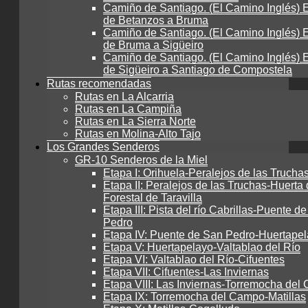
Camiño de Santiago. (El Camino Inglés) E
de Betanzos a Bruma
Camiño de Santiago. (El Camino Inglés) E
de Bruma a Sigüeiro
Camiño de Santiago. (El Camino Inglés) E
de Sigüeiro a Santiago de Compostela
Rutas recomendadas
Rutas en La Alcarria
Rutas en La Campiña
Rutas en La Sierra Norte
Rutas en Molina-Alto Tajo
Los Grandes Senderos
GR-10 Senderos de la Miel
Etapa I: Orihuela-Peralejos de las Trucha
Etapa II: Peralejos de las Truchas-Huerta 
Forestal de Taravilla
Etapa III: Pista del río Cabrillas-Puente d
Pedro
Etapa IV: Puente de San Pedro-Huertape
Etapa V: Huertapelayo-Valtablao del Río
Etapa VI: Valtablao del Río-Cifuentes
Etapa VII: Cifuentes-Las Inviernas
Etapa VIII: Las Inviernas-Torremocha de
Etapa IX: Torremocha del Campo-Matillas