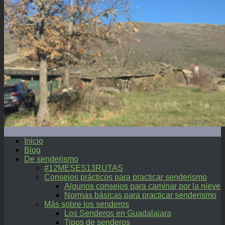
Inicio
Blog
De senderismo
#12MESES13RUTAS
Consejos prácticos para practicar senderismo
Algunos consejos para caminar por la nieve
Normas básicas para practicar senderismo
Más sobre los senderos
Los Senderos en Guadalajara
Tipos de senderos