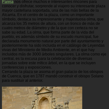
Pareja
nos ofrece muchos e interesantes rincones para
conocer y disfrutar, sorprende al viajero su interesante plaza
mayor castellana soportada, una de las más bellas de la
Alcarria. En el centro de la plaza, como un importante
símbolo, destaca su impresionante y majestuosa olma, que
alcanza los 35 metros de altura, con un tronco de más de
cuatro metros de diámetro y de la que con certeza no se
sabe su edad. La olma, que forma parte de la vida del
pueblo, es además símbolo de su escudo municipal, fue
declarada monumento natural por parte del ayuntamiento y
posteriormente ha sido incluida en el catálogo de Leyendas
vivas del Ministerio de Medio Ambiente, en el que hay
incluidos más de 3000 árboles singulares. La olma como eje
central, es la excusa para la celebración de diversas
jornadas sobre este mítico árbol, en la que se incluyen
conferencias y exposiciones.
Cerrando la plaza se asoma el gran palacio de los obispos
de Cuenca, que en 1787 mandó construir el obispo Solano
para sustituir al anterior.