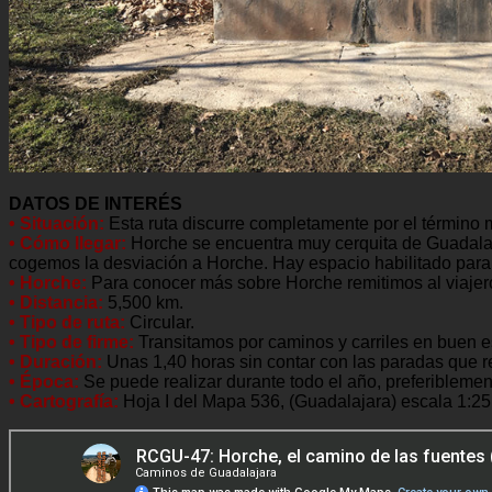
DATOS DE INTERÉS
• Situación:
Esta ruta discurre completamente por el término 
• Cómo llegar:
Horche se encuentra muy cerquita de Guadalaj
cogemos la desviación a Horche. Hay espacio habilitado para a
• Horche:
Para conocer más sobre Horche remitimos al viajer
• Distancia:
5,500 km.
• Tipo de ruta:
Circular.
• Tipo de firme:
Transitamos por caminos y carriles en buen e
• Duración:
Unas 1,40 horas sin contar con las paradas que rea
• Época:
Se puede realizar durante todo el año, preferiblemen
• Cartografía:
Hoja I del Mapa 536, (Guadalajara) escala 1:25.