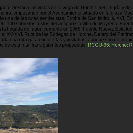
ada. Destaca las vistas de la vega de Horche, del Ungría y del 
rimonio, empezando por el Ayuntamiento situado en la plaza May
 de una de las rutas senderistas. Ermita de San Isidro, s. XVI.
el 1100 sobre los restos del antiguo Castillo de Mayrena. Fuent
a la llegada del agua corriente en 1965. Fuente Nueva. Esta fue
, s. XV-XVI. Ruta de las Bodegas de Horche. Dentro del Patrim
ada una ruta para conocerlas y visitarlas, aunque son de propi
de esta ruta, las siguientes propuestas:
RCGU-36: Horche: Ru