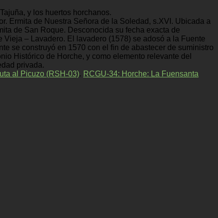
Tajuña, y los huertos horchanos.
or. Ermita de Nuestra Señora de la Soledad, s.XVI. Ubicada a
 Ermita de San Roque. Desconocida su fecha exacta de
e Vieja – Lavadero. El lavadero (1578) se adosó a la Fuente
nte se construyó en 1570 con el fin de abastecer de suministro
onio Histórico de Horche, y como elemento relevante del
edad privada.
ta al Picuzo (RSH-03)
.
RCGU-34: Horche: La Fuensanta