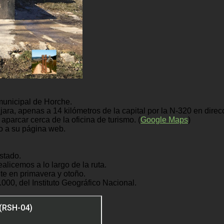
municipal de Horche.
ara, apenas a 14 kilómetros de la capital por la N-320 en dire
parcar cerca de la oficina de turismo. (
Google Maps
)
o a su página web.
stado.
licemos a lo largo de la ruta.
te en primavera y otoño.
000, del Instituto Geográfico Nacional.