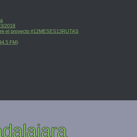
ra
03/2018
sobre el proyecto #12MESES13RUTAS
94.5 FM)
dalajara