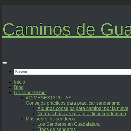
Saltar
al
contenido
Caminos de Gua
Buscar:
Inicio
Blog
De senderismo
#12MESES13RUTAS
Consejos prácticos para practicar senderismo
Algunos consejos para caminar por la nieve
Normas básicas para practicar senderismo
Más sobre los senderos
Los Senderos en Guadalajara
Tipos de senderos