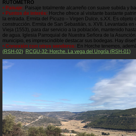
RUTÓMETRO
• Paisaje:
Paisaje totalmente alcarreño con suave subida y baj
• Puntos de interés:
Horche ofrece al visitante bastante pat
la entrada. Ermita del Picuzo – Virgen Dulce, s.XX. Es objeto
construcción. Ermita de San Sebastián, s. XVII. Levantada en 
Vieja (1553), para dar servicio a la población, mantenido hast
de agua. Iglesia Parroquial de Nuestra Señora de la Asunción
municipio, es imprescindible destacar sus bodegas. Hay diseñ
• Conexión con otros senderos:
En Horche tenemos, además 
(RSH-02)
.
RCGU-32: Horche. La vega del Ungría (RSH-01)