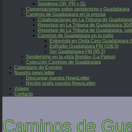
Senderos GR, PR y SL
Conversaciones sobre senderismo y Guadalajara
Caminos de Guadalajara en la prensa
Colaboraciones en La Tribuna de Guadalaja
Reportaje en La Tribuna de Guadalajara 30/
Reportaje de La Tribuna de Guadalajara, 
Caminos de Guadalajara en la radio
Entrevista en Onda Cero Guadalajara (
EsRadio Guadalajara FM (106,5)
Ser Guadalajara FM (95,5)
Senderismo en la «Isla Bonita» (La Palma)
Colección Caminos de Guadalajara
Calendario de Eventos
Nuestra news letter
Descargar nuestra NewsLetter
Recibe gratis nuestra NewsLetter
Videos
Contacto
Caminos de Gua