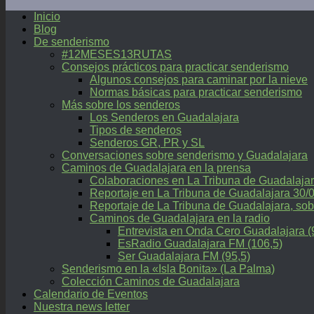
Inicio
Blog
De senderismo
#12MESES13RUTAS
Consejos prácticos para practicar senderismo
Algunos consejos para caminar por la nieve
Normas básicas para practicar senderismo
Más sobre los senderos
Los Senderos en Guadalajara
Tipos de senderos
Senderos GR, PR y SL
Conversaciones sobre senderismo y Guadalajara
Caminos de Guadalajara en la prensa
Colaboraciones en La Tribuna de Guadalaja
Reportaje en La Tribuna de Guadalajara 30/
Reportaje de La Tribuna de Guadalajara, 
Caminos de Guadalajara en la radio
Entrevista en Onda Cero Guadalajara (
EsRadio Guadalajara FM (106,5)
Ser Guadalajara FM (95,5)
Senderismo en la «Isla Bonita» (La Palma)
Colección Caminos de Guadalajara
Calendario de Eventos
Nuestra news letter