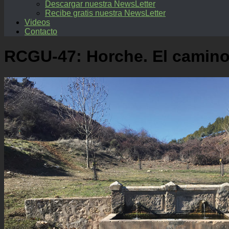
Descargar nuestra NewsLetter
Recibe gratis nuestra NewsLetter
Videos
Contacto
RCGU-47: Horche. El camino