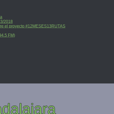
ra
03/2018
sobre el proyecto #12MESES13RUTAS
94.5 FM)
dalajara