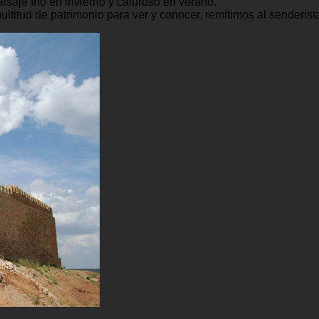
aje frío en invierno y caluroso en verano.
ultitud de patrimonio para ver y conocer, remitimos al senderis