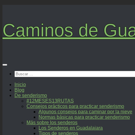
Saltar
al
contenido
Caminos de Gua
Buscar:
Inicio
Blog
De senderismo
#12MESES13RUTAS
Consejos prácticos para practicar senderismo
Algunos consejos para caminar por la nieve
Normas básicas para practicar senderismo
Más sobre los senderos
Los Senderos en Guadalajara
Tipos de senderos