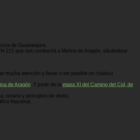
incia de Guadalajara.
la N-211 que nos conducirá a Molina de Aragón, situándose
 mucha atención y llevar a ser posible un chaleco
lina de Aragón
. Y parte de la
etapa XI del Camino del Cid, de
, verano y principios de otoño.
áfico Nacional.