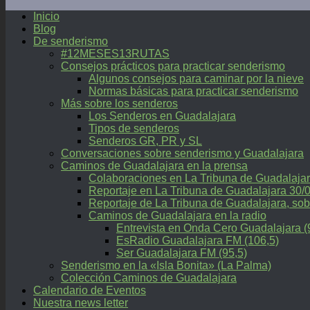
Inicio
Blog
De senderismo
#12MESES13RUTAS
Consejos prácticos para practicar senderismo
Algunos consejos para caminar por la nieve
Normas básicas para practicar senderismo
Más sobre los senderos
Los Senderos en Guadalajara
Tipos de senderos
Senderos GR, PR y SL
Conversaciones sobre senderismo y Guadalajara
Caminos de Guadalajara en la prensa
Colaboraciones en La Tribuna de Guadalaja
Reportaje en La Tribuna de Guadalajara 30/
Reportaje de La Tribuna de Guadalajara, 
Caminos de Guadalajara en la radio
Entrevista en Onda Cero Guadalajara (
EsRadio Guadalajara FM (106,5)
Ser Guadalajara FM (95,5)
Senderismo en la «Isla Bonita» (La Palma)
Colección Caminos de Guadalajara
Calendario de Eventos
Nuestra news letter