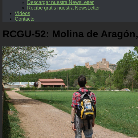
Descargar nuestra NewsLetter
Recibe gratis nuestra NewsLetter
Videos
Contacto
RCGU-52: Molina de Aragón, 