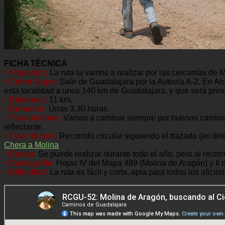
FICHA TÉCNICA
• Situación:
La ruta la vamos a realizar por las cercanías de
• Cómo llegar:
Salir de Guadalajara por la Autovía A-2. En Al
esta localidad a unos 140 km de Guadalajara, y que será princi
• Distancia:
11 km.
• Duración:
Unas 3,30 horas.
• Tipo de firme:
Vamos a caminar siempre por buenos caminos 
reflectante.
• Tipo de ruta:
Recorrido circular siguiendo el trazado (en dir
Chera a Molina
.
• Época:
Se puede realizar durante todo el año, pero al reco
• Cartografía:
Hojas IV del Mapa 489 (Molina de Aragón) y II 
• Dificultad:
La ruta es fácil y corta, apta para todos los afici