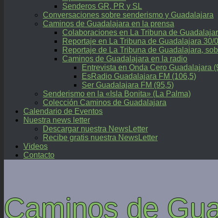
Senderos GR, PR y SL
Conversaciones sobre senderismo y Guadalajara
Caminos de Guadalajara en la prensa
Colaboraciones en La Tribuna de Guadalaja
Reportaje en La Tribuna de Guadalajara 30/
Reportaje de La Tribuna de Guadalajara, 
Caminos de Guadalajara en la radio
Entrevista en Onda Cero Guadalajara (
EsRadio Guadalajara FM (106,5)
Ser Guadalajara FM (95,5)
Senderismo en la «Isla Bonita» (La Palma)
Colección Caminos de Guadalajara
Calendario de Eventos
Nuestra news letter
Descargar nuestra NewsLetter
Recibe gratis nuestra NewsLetter
Videos
Contacto
Caminos de Gua