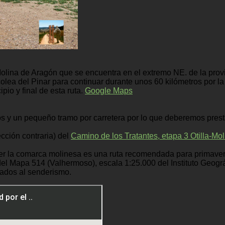
 Molina de Aragón que se encuentra en el extremo NE. de la prov
colea del Pinar para continuar durante unos 60 kilómetros por 
pio y final de esta ruta.
Google Maps
y un pequeño tramo por carretera por lo que deberemos prestar
ección contraria) del
Camino de los Tratantes, etapa 3 Otilla-Mo
rrer la comarca molinesa es una ruta recomendada para primavera
del Mapa 514 (Valhermoso), escala 1:25.000 del Instituto Geogr
onados al senderismo.