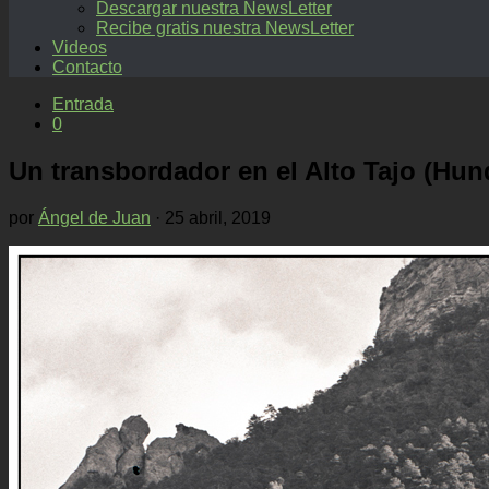
Descargar nuestra NewsLetter
Recibe gratis nuestra NewsLetter
Videos
Contacto
Entrada
0
Un transbordador en el Alto Tajo (Hu
por
Ángel de Juan
·
25 abril, 2019