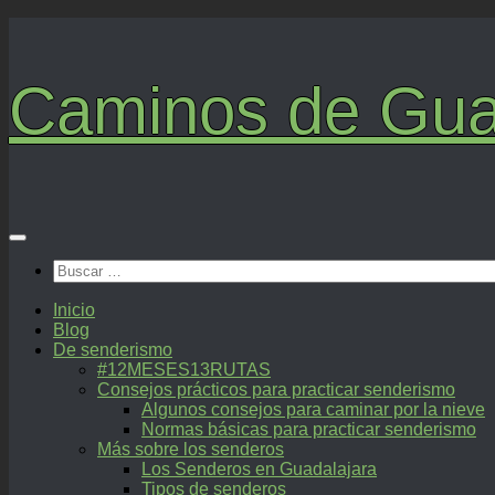
Saltar
al
contenido
Caminos de Gua
Buscar:
Inicio
Blog
De senderismo
#12MESES13RUTAS
Consejos prácticos para practicar senderismo
Algunos consejos para caminar por la nieve
Normas básicas para practicar senderismo
Más sobre los senderos
Los Senderos en Guadalajara
Tipos de senderos