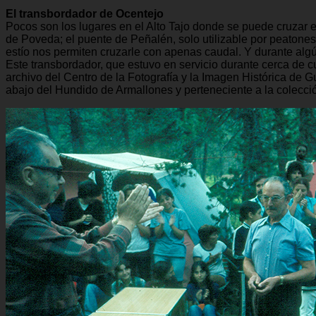
El transbordador de Ocentejo
Pocos son los lugares en el Alto Tajo donde se puede cruzar el
de Poveda; el puente de Peñalén, solo utilizable por peatones
estío nos permiten cruzarle con apenas caudal. Y durante algú
Este transbordador, que estuvo en servicio durante cerca de c
archivo del Centro de la Fotografía y la Imagen Histórica de
abajo del Hundido de Armallones y perteneciente a la colecci