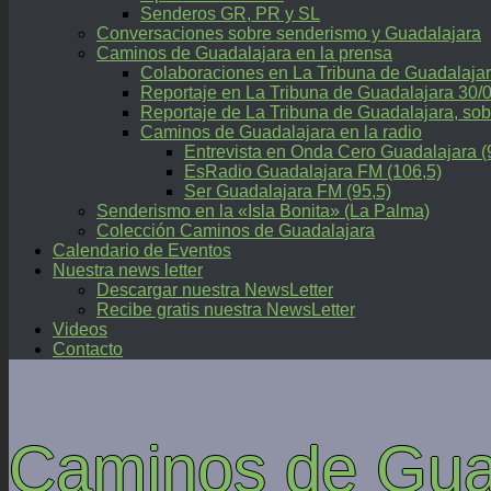
Senderos GR, PR y SL
Conversaciones sobre senderismo y Guadalajara
Caminos de Guadalajara en la prensa
Colaboraciones en La Tribuna de Guadalaja
Reportaje en La Tribuna de Guadalajara 30/
Reportaje de La Tribuna de Guadalajara, 
Caminos de Guadalajara en la radio
Entrevista en Onda Cero Guadalajara (
EsRadio Guadalajara FM (106,5)
Ser Guadalajara FM (95,5)
Senderismo en la «Isla Bonita» (La Palma)
Colección Caminos de Guadalajara
Calendario de Eventos
Nuestra news letter
Descargar nuestra NewsLetter
Recibe gratis nuestra NewsLetter
Videos
Contacto
Caminos de Gua