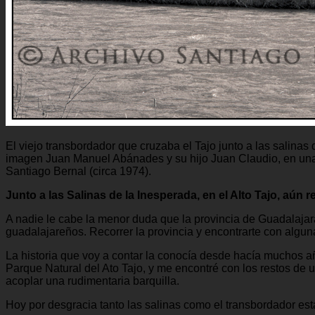
El viejo transbordador que cruzaba el Tajo junto a las salinas 
imagen Juan Manuel Abánades y su hijo Juan Claudio, en una 
Santiago Bernal (circa 1974).
Junto a las Salinas de la Inesperada, en el Alto Tajo, aún 
A nadie le cabe la menor duda que la provincia de Guadalajar
guadalajareños. Recorrer la provincia y encontrarte con alguna
La historia que voy a contar la conocía desde hacía muchos a
Parque Natural del Ato Tajo, y me encontré con los restos de un
acoplar una rudimentaria barquilla.
Hoy por desgracia tanto las salinas como el transbordador es