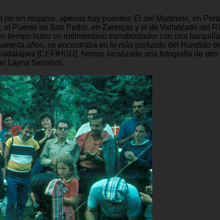
 río sin mojarse, apenas hay puentes: El del Martinete, en Pera
; el Puente de San Pedro, en Zaorejas y el de Valtablado del Rí
n tiempo hubo un rudimentario transbordador con una barquilla q
uarenta años, se encontraba en lo más profundo del Hundido de 
 Guadalajara [CEFIHGU], hemos localizado una fotografía de otr
ón Layna Serrano).