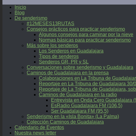
Inicio
Blog
De senderismo
#12MESES13RUTAS
Consejos prácticos para practicar senderismo
Algunos consejos para caminar por la nieve
Normas básicas para practicar senderismo
Más sobre los senderos
Los Senderos en Guadalajara
Tipos de senderos
Senderos GR, PR y SL
Conversaciones sobre senderismo y Guadalajara
Caminos de Guadalajara en la prensa
Colaboraciones en La Tribuna de Guadalaja
Reportaje en La Tribuna de Guadalajara 30/
Reportaje de La Tribuna de Guadalajara, 
Caminos de Guadalajara en la radio
Entrevista en Onda Cero Guadalajara (
EsRadio Guadalajara FM (106,5)
Ser Guadalajara FM (95,5)
Senderismo en la «Isla Bonita» (La Palma)
Colección Caminos de Guadalajara
Calendario de Eventos
Nuestra news letter