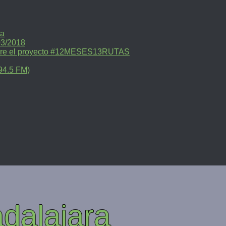
ra
03/2018
sobre el proyecto #12MESES13RUTAS
94.5 FM)
dalajara