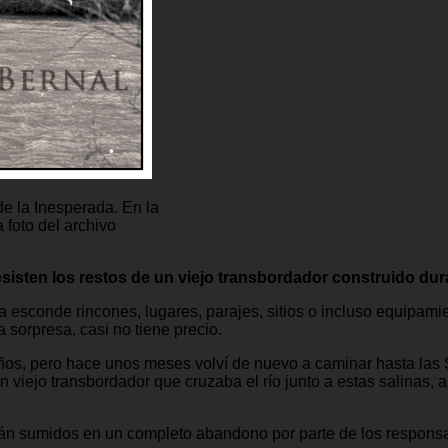
de la Inesperada. En la
foto del archivo
resisten los restos de un viejo transbordador construido dura
a esconde rincones, lugares, parajes, sitios o incluso equipam
 sorpresa, casi no tiene precio.
ños, pero hace unos meses volví de nuevo a caminar hasta las 
 viejo transbordador que cruzaba el río junto a estas salinas, a
tán sumidos en un completo abandono por parte de los responsa