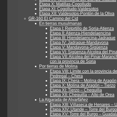
Etapa X: Matillas-Cogolludo
Etapa XI: Cogolludo-Valdesotos
Etapa XII: Valdesotos-Pontón de la Oliva
GR-160 El Camino del Cid
En tierras musulmanas
Etapa I: Retortillo de Soria-Atienza
Etapa II: Atienza-Hiendelaencina
Etapa III: Hiendelaencina-Jadraque
Etapa IV: Jadraque-Mandayona
Etapa V: Mandayona-Sigüenza
Etapa VI: Sigüenza-Alcolea del Pina
Etapa VII: Alcolea del Pinar-Maranch
con la provincia de Soria
Por tierras de Molina
Etapa VIII: Límite con la provincia de
Pedregal – Chera
Etapa IX: Chera – Molina de Aragón
Etapa X: Molina de Aragón – Tierzo
Etapa XI: Tierzo – Chequilla
Etapa XII: Chequilla – Alto de Orea
La Algarada de Alvarfáñez
Etapa XIII: Villaseca de Henares – 
Etapa XIV: Utande – Torre del Burgo
Etapa XV: Torre del Burgo – Guadal