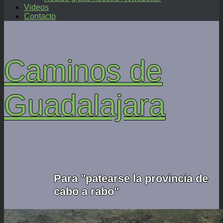
Videos
Contacto
Caminos de
Guadalajara
Para "patearse la provincia de
cabo a rabo"