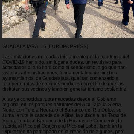
GUADALAJARA, 16 (EUROPA PRESS)
Las limitaciones marcadas inicialmente por la pandemia del
COVID-19 han sido, sin lugar a dudas, un revulsivo para
actividades al aire libre como el senderismo, algo que han
visto las administraciones, fundamentalmente muchos
ayuntamientos, de Guadalajara, que han comenzado a
recuperar rutas de caminos perdidas con el fin de que las
disfruten sus vecinos y también generar turismo sostenible.
A las ya conocidas rutas marcadas desde el Gobierno
regional en los parques naturales del Alto Tajo, la Sierra
Norte, con Tejera Negra, o el Barranco del Río Dulce, se
suma la ruta la cascada del Aljibe, la subida a las Tetas de
Viana, la ruta al Barranco de la Hoz desde Corduente, la
subida al Pico del Ocejón o al Pico del Lobo. También la
Diputación ha participado en la creación de algunas, pero