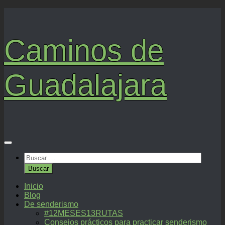
Saltar
al
contenido
Caminos de
Guadalajara
Buscar:
Inicio
Blog
De senderismo
#12MESES13RUTAS
Consejos prácticos para practicar senderismo