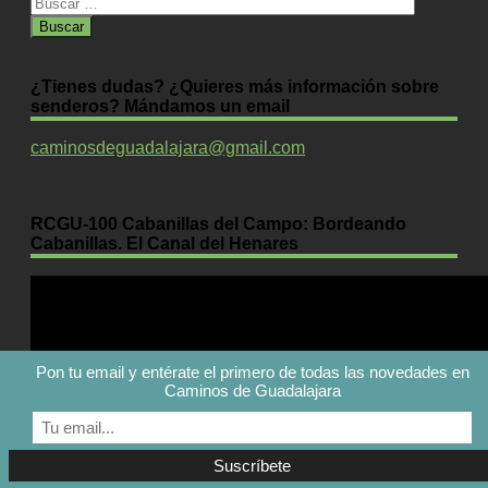
Buscar:
¿Tienes dudas? ¿Quieres más información sobre
senderos? Mándamos un email
caminosdeguadalajara@gmail.com
RCGU-100 Cabanillas del Campo: Bordeando
Cabanillas. El Canal del Henares
Pon tu email y entérate el primero de todas las novedades en
Caminos de Guadalajara