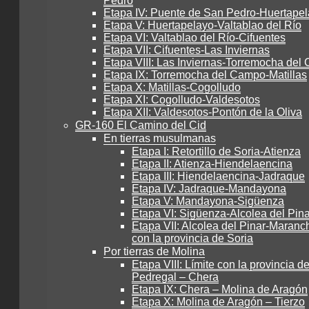
Pedro
Etapa IV: Puente de San Pedro-Huertape
Etapa V: Huertapelayo-Valtablao del Río
Etapa VI: Valtablao del Río-Cifuentes
Etapa VII: Cifuentes-Las Inviernas
Etapa VIII: Las Inviernas-Torremocha de
Etapa IX: Torremocha del Campo-Matillas
Etapa X: Matillas-Cogolludo
Etapa XI: Cogolludo-Valdesotos
Etapa XII: Valdesotos-Pontón de la Oliva
GR-160 El Camino del Cid
En tierras musulmanas
Etapa I: Retortillo de Soria-Atienza
Etapa II: Atienza-Hiendelaencina
Etapa III: Hiendelaencina-Jadraque
Etapa IV: Jadraque-Mandayona
Etapa V: Mandayona-Sigüenza
Etapa VI: Sigüenza-Alcolea del Pina
Etapa VII: Alcolea del Pinar-Maranch
con la provincia de Soria
Por tierras de Molina
Etapa VIII: Límite con la provincia de
Pedregal – Chera
Etapa IX: Chera – Molina de Aragón
Etapa X: Molina de Aragón – Tierzo