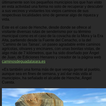
últimamente son los pequeños municipios los que han visto
en esta actividad una forma no solo de recuperar y descubrir
a sus vecinos y visitantes los viejos caminos de sus
respectivas localidades sino de generar algo de riqueza y
vida.
Este es el caso de Henche, desde donde se ofrece al
visitante diversas rutas de senderismo por su término
municipal como es el caso de la covacha de la Mora y la Era
Alta, partiendo desde la Fuente del Cenacho, o la del
‘Camino de las Tainas’, un paseo agradable entre caminos
agrícolas, olivares y encinares, con unas bonitas vistas, de
algo más de 7 kilómetros, que ha sido diseñado por Ángel
de Juan, de Ediciones Henares y creador de la página web
caminosdeguadalajara.es
.
«Es también una forma más de que venga gente al pueblo,
aunque sea en fines de semana, y así dar más vida al
municipio», ha señalado el alcalde de Henche, Ángel
Cuesta.