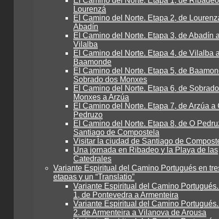
El Camino del Norte. Etapa 1, de Ribadeo
Lourenzá
El Camino del Norte. Etapa 2, de Lourenz
Abadín
El Camino del Norte. Etapa 3, de Abadín 
Vilalba
El Camino del Norte. Etapa 4, de Vilalba 
Baamonde
El Camino del Norte. Etapa 5, de Baamon
Sobrado dos Monxes
El Camino del Norte. Etapa 6, de Sobrad
Monxes a Arzúa
El Camino del Norte. Etapa 7, de Arzúa a
Pedruzo
El Camino del Norte. Etapa 8, de O Pedru
Santiago de Compostela
Visitar la ciudad de Santiago de Compost
Una jornada en Ribadeo y la Playa de las
Catedrales
Variante Espiritual del Camino Portugués en tre
etapas y un “Translatio”
Variante Espiritual del Camino Portugués
1, de Pontevedra a Armenteira
Variante Espiritual del Camino Portugués
2, de Armenteira a Vilanova de Arousa