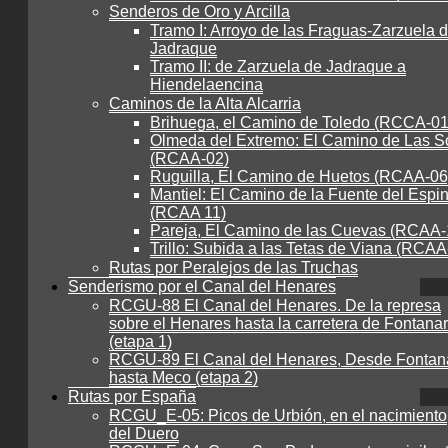
Senderos de Oro y Arcilla
Tramo I: Arroyo de las Fraguas-Zarzuela 
Jadraque
Tramo II: de Zarzuela de Jadraque a
Hiendelaencina
Caminos de la Alta Alcarria
Brihuega, el Camino de Toledo (RCCA-01
Olmeda del Extremo: El Camino de Las S
(RCAA-02)
Ruguilla, El Camino de Huetos (RCAA-06
Mantiel: El Camino de la Fuente del Espi
(RCAA 11)
Pareja, El Camino de las Cuevas (RCAA-
Trillo: Subida a las Tetas de Viana (RCAA
Rutas por Peralejos de las Truchas
Senderismo por el Canal del Henares
RCGU-88 El Canal del Henares. De la represa
sobre el Henares hasta la carretera de Fontanar
(etapa 1)
RCGU-89 El Canal del Henares, Desde Fontan
hasta Meco (etapa 2)
Rutas por España
RCGU_E-05: Picos de Urbión, en el nacimiento
del Duero