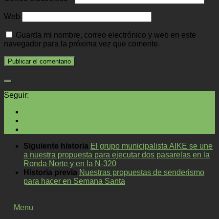
Web
Guarda mi nombre, correo electrónico y web en este
navegador para la próxima vez que comente.
Seguir:
Siguiente historia
El grupo municipalista AIKE se une
a nuestra propuesta para ejecutar dos pasarelas en la
Ronda Norte y en la N-320
Historia previa
Nuestras propuestas de senderismo
para hacer en Semana Santa
Menu