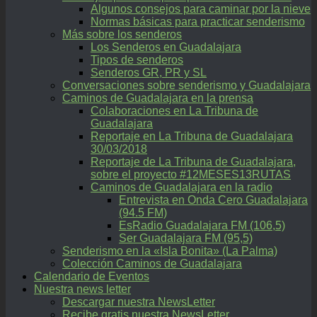
Algunos consejos para caminar por la nieve
Normas básicas para practicar senderismo
Más sobre los senderos
Los Senderos en Guadalajara
Tipos de senderos
Senderos GR, PR y SL
Conversaciones sobre senderismo y Guadalajara
Caminos de Guadalajara en la prensa
Colaboraciones en La Tribuna de
Guadalajara
Reportaje en La Tribuna de Guadalajara
30/03/2018
Reportaje de La Tribuna de Guadalajara,
sobre el proyecto #12MESES13RUTAS
Caminos de Guadalajara en la radio
Entrevista en Onda Cero Guadalajara
(94.5 FM)
EsRadio Guadalajara FM (106,5)
Ser Guadalajara FM (95,5)
Senderismo en la «Isla Bonita» (La Palma)
Colección Caminos de Guadalajara
Calendario de Eventos
Nuestra news letter
Descargar nuestra NewsLetter
Recibe gratis nuestra NewsLetter