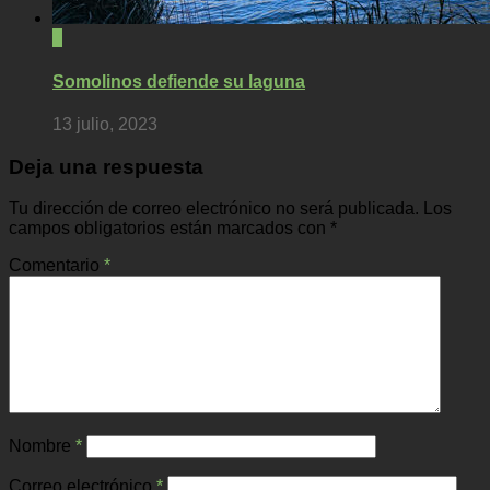
0
Somolinos defiende su laguna
13 julio, 2023
Deja una respuesta
Tu dirección de correo electrónico no será publicada.
Los
campos obligatorios están marcados con
*
Comentario
*
Nombre
*
Correo electrónico
*