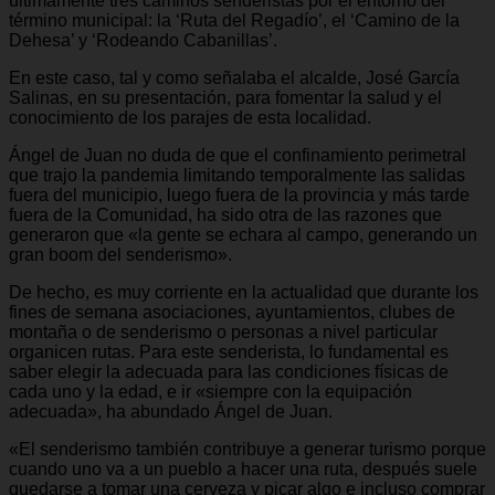
últimamente tres caminos senderistas por el entorno del
término municipal: la ‘Ruta del Regadío’, el ‘Camino de la
Dehesa’ y ‘Rodeando Cabanillas’.
En este caso, tal y como señalaba el alcalde, José García
Salinas, en su presentación, para fomentar la salud y el
conocimiento de los parajes de esta localidad.
Ángel de Juan no duda de que el confinamiento perimetral
que trajo la pandemia limitando temporalmente las salidas
fuera del municipio, luego fuera de la provincia y más tarde
fuera de la Comunidad, ha sido otra de las razones que
generaron que «la gente se echara al campo, generando un
gran boom del senderismo».
De hecho, es muy corriente en la actualidad que durante los
fines de semana asociaciones, ayuntamientos, clubes de
montaña o de senderismo o personas a nivel particular
organicen rutas. Para este senderista, lo fundamental es
saber elegir la adecuada para las condiciones físicas de
cada uno y la edad, e ir «siempre con la equipación
adecuada», ha abundado Ángel de Juan.
«El senderismo también contribuye a generar turismo porque
cuando uno va a un pueblo a hacer una ruta, después suele
quedarse a tomar una cerveza y picar algo e incluso comprar