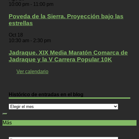
10:00 pm
-
11:00 pm
Poveda de la Sierra. Proyección bajo las
estrellas
Oct
18
10:30 am
-
2:30 pm
Jadraque. XIX Media Maratón Comarca de
Jadraque y la V Carrera Popular 10K
Ver calendario
Histórico de entradas en el blog
Histórico
de
entradas
Más
en
el
blog