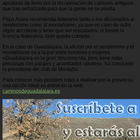
apostado de lleno por la recuperación de caminos antiguos
que han señalizado para que la gente no se pierda.
Pepa Aldea recomienda federarse tanto a los aficionados al
senderismo como al montañismo, ya que en caso de sufrir
algún accidente y tener que ser rescatados, si tienen la
licencia federativa, todo queda cubierto.
En el caso de Guadalajara, la afición por el senderismo y el
montañismo va a la par entre hombres y mujeres.
«Guadalajara es la gran desconocida, pero tiene rutas
preciosas con parajes y acantilados ideales», ha concluido
la presidenta del club de Montaña.
Para conocer más posibles rutas a realizar por la provincia,
una opción ideal es entrar en la web
caminosdeguadalajara.es