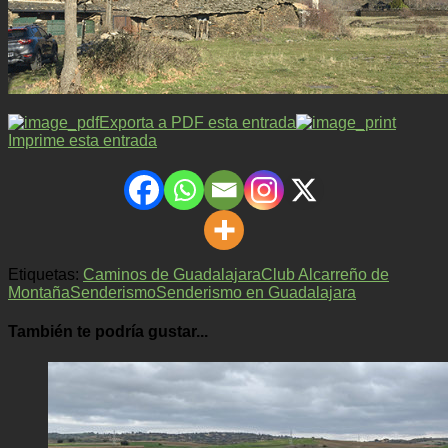
Exporta a PDF esta entrada
Imprime esta entrada
Etiquetas:
Caminos de Guadalajara
Club Alcarreño de
Montaña
Senderismo
Senderismo en Guadalajara
También te podría gustar...