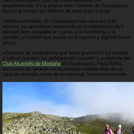
mancomunidades, pero fundamentalmente con
ayuntamientos. En la página web Caminos de Guadalajara
figuran al menos un centenar de rutas para realizar.
«Afortunadamente, en Guadalajara hay cada vez más
afición», ha apostillado insistiendo en la importancia de ir
siempre bien equipado en cuanto a la vestimenta y el
calzado, un bastón que ayude en el trayecto y algunos frutos
secos.
«Después de la pandemia qué ardor guerrero le ha entrado
a todo el mundo», ha señalado por su parte la presidenta del
Club Alcarreño de Montaña
de Guadalajara, Pepa Aldea,
reconociendo también un incremento notable tanto de las
rutas de montaña como de senderismo, fundamentalmente.