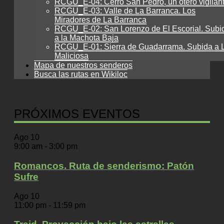
RCGU_E-04: Cerro San Pedro, un otero vigilan
RCGU_E-03: Valle de La Barranca. Los
Miradores de La Barranca
RCGU_E-02: San Lorenzo de El Escorial. Subi
a la Machota Baja
RCGU_E-01: Sierra de Guadarrama. Subida a 
Maliciosa
Mapa de nuestros senderos
Busca las rutas en Wikiloc
PRÓXIMOS EVENTOS
Ago
10
9:00 am
-
3:00 pm
Romancos. Ruta de senderismo: Patón
Sufre
Ago
10
11:00 pm
-
11:59 pm