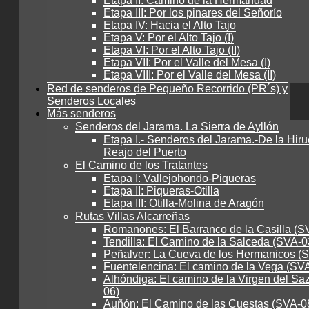
Etapa II: Camino de la Hermandad
Etapa III: Por los pinares del Señorío
Etapa IV: Hacia el Alto Tajo
Etapa V: Por el Alto Tajo (I)
Etapa VI: Por el Alto Tajo (II)
Etapa VII: Por el Valle del Mesa (I)
Etapa VIII: Por el Valle del Mesa (II)
Red de senderos de Pequeño Recorrido (PR´s) y
Senderos Locales
Más senderos
Senderos del Jarama. La Sierra de Ayllón
Etapa I.- Senderos del Jarama.-De la Hiru
Reajo del Puerto
El Camino de los Tratantes
Etapa I: Vallejohondo-Piqueras
Etapa II: Piqueras-Otilla
Etapa III: Otilla-Molina de Aragón
Rutas Villas Alcarreñas
Romanones: El Barranco de la Casilla (S
Tendilla: El Camino de la Salceda (SVA-0
Peñalver: La Cueva de los Hermanicos (
Fuentelencina: El camino de la Vega (SV
Alhóndiga: El camino de la Virgen del Sa
06)
Auñón: El Camino de las Cuestas (SVA-0