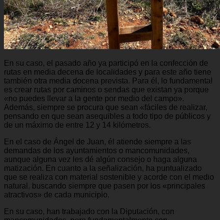
En su caso, el pasado año ya participó en la confección de
rutas en media decena de localidades y para este año tiene
también otra media docena prevista. Para él, lo fundamental
es crear rutas por caminos o sendas que existan ya porque
«no puedes llevar a la gente por medio del campo».
Además, siempre se procura que sean «fáciles de realizar,
pensando en que sean asequibles a todo tipo de públicos y
de un máximo de entre 12 y 14 kilómetros.
En el caso de Ángel de Juan, él atiende siempre a las
demandas de los ayuntamientos o mancomunidades,
aunque alguna vez les dé algún consejo o haga alguna
matización. En cuanto a la señalización, ha puntualizado
que se realiza con material sostenible y acorde con el medio
natural, buscando siempre que pasen por los «principales
atractivos» de cada municipio.
En su caso, han trabajado con la Diputación, con