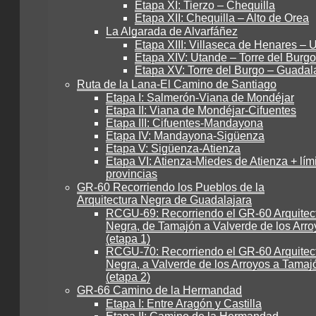
Etapa XI: Tierzo – Chequilla
Etapa XII: Chequilla – Alto de Orea
La Algarada de Alvarfáñez
Etapa XIII: Villaseca de Henares – 
Etapa XIV: Utande – Torre del Burgo
Etapa XV: Torre del Burgo – Guadal
Ruta de la Lana-El Camino de Santiago
Etapa I: Salmerón-Viana de Mondéjar
Etapa II: Viana de Mondéjar-Cifuentes
Etapa III: Cifuentes-Mandayona
Etapa IV: Mandayona-Sigüenza
Etapa V: Sigüenza-Atienza
Etapa VI: Atienza-Miedes de Atienza + lím
provincias
GR-60 Recorriendo los Pueblos de la
Arquitectura Negra de Guadalajara
RCGU-69: Recorriendo el GR-60 Arquitec
Negra, de Tamajón a Valverde de los Arro
(etapa 1)
RCGU-70: Recorriendo el GR-60 Arquitec
Negra, a Valverde de los Arroyos a Tamaj
(etapa 2)
GR-66 Camino de la Hermandad
Etapa I: Entre Aragón y Castilla