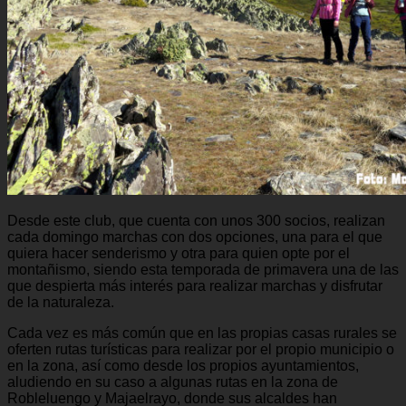
Desde este club, que cuenta con unos 300 socios, realizan
cada domingo marchas con dos opciones, una para el que
quiera hacer senderismo y otra para quien opte por el
montañismo, siendo esta temporada de primavera una de las
que despierta más interés para realizar marchas y disfrutar
de la naturaleza.
Cada vez es más común que en las propias casas rurales se
oferten rutas turísticas para realizar por el propio municipio o
en la zona, así como desde los propios ayuntamientos,
aludiendo en su caso a algunas rutas en la zona de
Robleluengo y Majaelrayo, donde sus alcaldes han