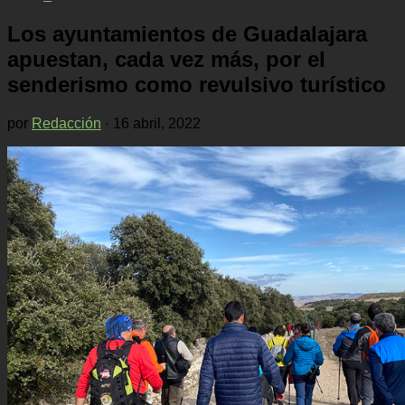
Los ayuntamientos de Guadalajara
apuestan, cada vez más, por el
senderismo como revulsivo turístico
por
Redacción
·
16 abril, 2022