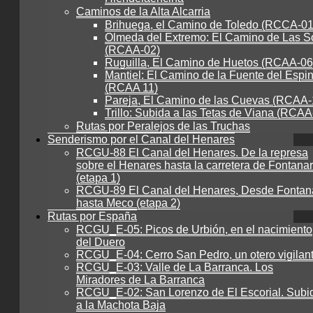
Caminos de la Alta Alcarria
Brihuega, el Camino de Toledo (RCCA-01
Olmeda del Extremo: El Camino de Las S
(RCAA-02)
Ruguilla, El Camino de Huetos (RCAA-06
Mantiel: El Camino de la Fuente del Espi
(RCAA 11)
Pareja, El Camino de las Cuevas (RCAA-
Trillo: Subida a las Tetas de Viana (RCAA
Rutas por Peralejos de las Truchas
Senderismo por el Canal del Henares
RCGU-88 El Canal del Henares. De la represa
sobre el Henares hasta la carretera de Fontanar
(etapa 1)
RCGU-89 El Canal del Henares, Desde Fontan
hasta Meco (etapa 2)
Rutas por España
RCGU_E-05: Picos de Urbión, en el nacimiento
del Duero
RCGU_E-04: Cerro San Pedro, un otero vigilan
RCGU_E-03: Valle de La Barranca. Los
Miradores de La Barranca
RCGU_E-02: San Lorenzo de El Escorial. Subi
a la Machota Baja