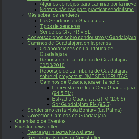
Algunos consejos para caminar por la nieve
Normas básicas para practicar senderismo
Más sobre los senderos
Los Senderos en Guadalajara
Tipos de senderos
Senderos GR, PR y SL
Conversaciones sobre senderismo y Guadalajara
Caminos de Guadalajara en la prensa
Colaboraciones en La Tribuna de
Guadalajara
Reportaje en La Tribuna de Guadalajara
30/03/2018
Reportaje de La Tribuna de Guadalajara,
sobre el proyecto #12MESES13RUTAS
Caminos de Guadalajara en la radio
Entrevista en Onda Cero Guadalajara
(94.5 FM)
EsRadio Guadalajara FM (106,5)
Ser Guadalajara FM (95,5)
Senderismo en la «Isla Bonita» (La Palma)
Colección Caminos de Guadalajara
Calendario de Eventos
Nuestra news letter
Descargar nuestra NewsLetter
Recibe gratis nuestra NewsLetter