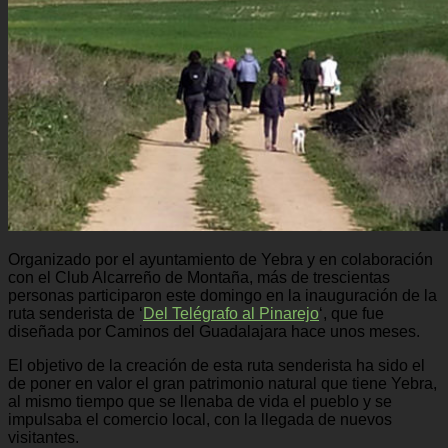
Organizado por el ayuntamiento de Yebra y en colaboración
con el Club Alcarreño de Montaña, más de trescientas
personas participaron este domingo en la inauguración de la
ruta senderista de ‘
Del Telégrafo al Pinarejo
‘, que fue
diseñada por Caminos del Guadalajara hace unos meses.
El objetivo de la creación de esta ruta senderista ha sido el
de poner en valor el gran patrimonio natural que tiene Yebra,
al mismo tiempo que se llenaba de vida el pueblo y se
impulsaba el comercio local, con la llegada de nuevos
visitantes.