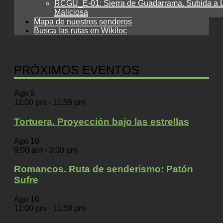
RCGU_E-01: Sierra de Guadarrama. Subida a 
Maliciosa
Mapa de nuestros senderos
Busca las rutas en Wikiloc
PRÓXIMOS EVENTOS
Ago
9
11:00 pm
-
11:59 pm
Tortuera. Proyección bajo las estrellas
Ago
10
9:00 am
-
3:00 pm
Romancos. Ruta de senderismo: Patón
Sufre
Ago
10
11:00 pm
-
11:59 pm