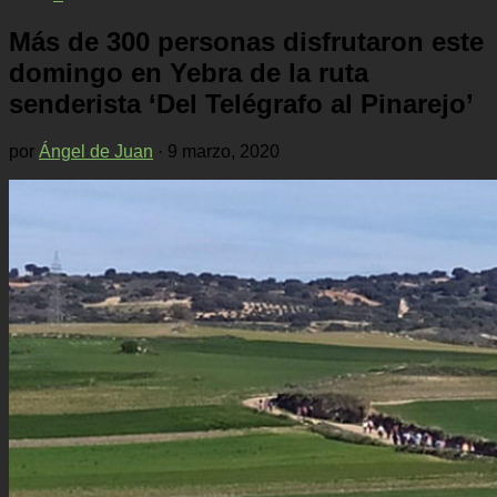
Más de 300 personas disfrutaron este
domingo en Yebra de la ruta
senderista ‘Del Telégrafo al Pinarejo’
por
Ángel de Juan
·
9 marzo, 2020