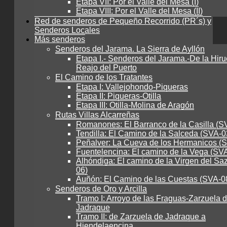
Etapa VII: Por el Valle del Mesa (I)
Etapa VIII: Por el Valle del Mesa (II)
Red de senderos de Pequeño Recorrido (PR´s) y
Senderos Locales
Más senderos
Senderos del Jarama. La Sierra de Ayllón
Etapa I.- Senderos del Jarama.-De la Hiru
Reajo del Puerto
El Camino de los Tratantes
Etapa I: Vallejohondo-Piqueras
Etapa II: Piqueras-Otilla
Etapa III: Otilla-Molina de Aragón
Rutas Villas Alcarreñas
Romanones: El Barranco de la Casilla (S
Tendilla: El Camino de la Salceda (SVA-0
Peñalver: La Cueva de los Hermanicos (
Fuentelencina: El camino de la Vega (SV
Alhóndiga: El camino de la Virgen del Sa
06)
Auñón: El Camino de las Cuestas (SVA-0
Senderos de Oro y Arcilla
Tramo I: Arroyo de las Fraguas-Zarzuela 
Jadraque
Tramo II: de Zarzuela de Jadraque a
Hiendelaencina