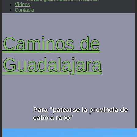
Videos
Contacto
Caminos de
Guadalajara
Para "patearse la provincia de
cabo a rabo"