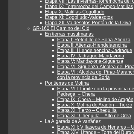
Etapa VIII: Las Inviernas-Torremocha de
Etapa IX: Torremocha del Campo-Matillas
Etapa X: Matillas-Cogolludo
Etapa XI: Cogolludo-Valdesotos
Etapa XII: Valdesotos-Pontón de la Oliva
GR-160 El Camino del Cid
En tierras musulmanas
Etapa I: Retortillo de Soria-Atienza
Etapa II: Atienza-Hiendelaencina
Etapa III: Hiendelaencina-Jadraque
Etapa IV: Jadraque-Mandayona
Etapa V: Mandayona-Sigüenza
Etapa VI: Sigüenza-Alcolea del Pina
Etapa VII: Alcolea del Pinar-Maranch
con la provincia de Soria
Por tierras de Molina
Etapa VIII: Límite con la provincia de
Pedregal – Chera
Etapa IX: Chera – Molina de Aragón
Etapa X: Molina de Aragón – Tierzo
Etapa XI: Tierzo – Chequilla
Etapa XII: Chequilla – Alto de Orea
La Algarada de Alvarfáñez
Etapa XIII: Villaseca de Henares – 
Etapa XIV: Utande – Torre del Burgo