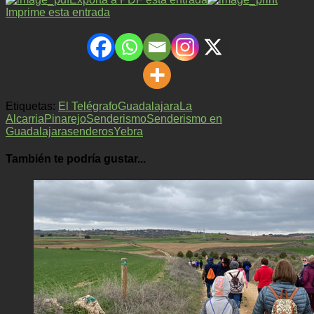
Imprime esta entrada
Etiquetas:
El Telégrafo
Guadalajara
La
Alcarria
Pinarejo
Senderismo
Senderismo en
Guadalajara
senderos
Yebra
También te podría gustar...