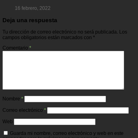
16 febrero, 2022
Deja una respuesta
Tu dirección de correo electrónico no será publicada.
Los
campos obligatorios están marcados con
*
Comentario
*
Nombre
*
Correo electrónico
*
Web
Guarda mi nombre, correo electrónico y web en este