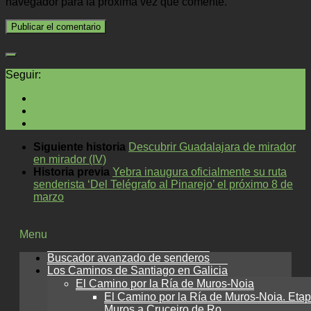
navegador para la próxima vez que comente.
Seguir:
Siguiente historia
Descubrir Guadalajara de mirador
en mirador (IV)
Historia previa
Yebra inaugura oficialmente su ruta
senderista ‘Del Telégrafo al Pinarejo’ el próximo 8 de
marzo
Menu
Buscador avanzado de senderos
Los Caminos de Santiago en Galicia
El Camino por la Ría de Muros-Noia
El Camino por la Ría de Muros-Noia. Etap
Muros a Cruceiro de Ro