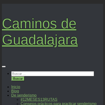
Saltar
al
contenido
Caminos de
Guadalajara
Buscar:
Inicio
Blog
De senderismo
#12MESES13RUTAS
Consejos prácticos para practicar senderismo