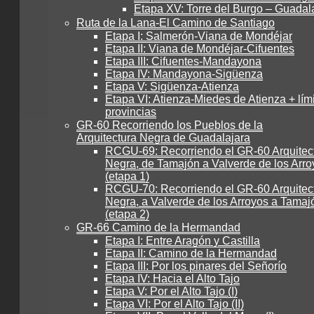
Etapa XV: Torre del Burgo – Guadal
Ruta de la Lana-El Camino de Santiago
Etapa I: Salmerón-Viana de Mondéjar
Etapa II: Viana de Mondéjar-Cifuentes
Etapa III: Cifuentes-Mandayona
Etapa IV: Mandayona-Sigüenza
Etapa V: Sigüenza-Atienza
Etapa VI: Atienza-Miedes de Atienza + lím
provincias
GR-60 Recorriendo los Pueblos de la
Arquitectura Negra de Guadalajara
RCGU-69: Recorriendo el GR-60 Arquitec
Negra, de Tamajón a Valverde de los Arro
(etapa 1)
RCGU-70: Recorriendo el GR-60 Arquitec
Negra, a Valverde de los Arroyos a Tamaj
(etapa 2)
GR-66 Camino de la Hermandad
Etapa I: Entre Aragón y Castilla
Etapa II: Camino de la Hermandad
Etapa III: Por los pinares del Señorío
Etapa IV: Hacia el Alto Tajo
Etapa V: Por el Alto Tajo (I)
Etapa VI: Por el Alto Tajo (II)