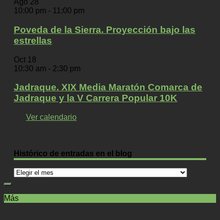
Ago
28
10:00 pm
-
11:00 pm
Poveda de la Sierra. Proyección bajo las
estrellas
Oct
18
10:30 am
-
2:30 pm
Jadraque. XIX Media Maratón Comarca de
Jadraque y la V Carrera Popular 10K
Ver calendario
Histórico de entradas en el blog
Histórico
de
entradas
Más
en
el
blog