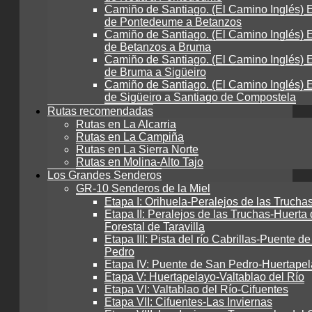
Camiño de Santiago. (El Camino Inglés) E
de Pontedeume a Betanzos
Camiño de Santiago. (El Camino Inglés) E
de Betanzos a Bruma
Camiño de Santiago. (El Camino Inglés) E
de Bruma a Sigüeiro
Camiño de Santiago. (El Camino Inglés) E
de Sigüeiro a Santiago de Compostela
Rutas recomendadas
Rutas en La Alcarria
Rutas en La Campiña
Rutas en La Sierra Norte
Rutas en Molina-Alto Tajo
Los Grandes Senderos
GR-10 Senderos de la Miel
Etapa I: Orihuela-Peralejos de las Trucha
Etapa II: Peralejos de las Truchas-Huerta 
Forestal de Taravilla
Etapa III: Pista del río Cabrillas-Puente d
Pedro
Etapa IV: Puente de San Pedro-Huertape
Etapa V: Huertapelayo-Valtablao del Río
Etapa VI: Valtablao del Río-Cifuentes
Etapa VII: Cifuentes-Las Inviernas