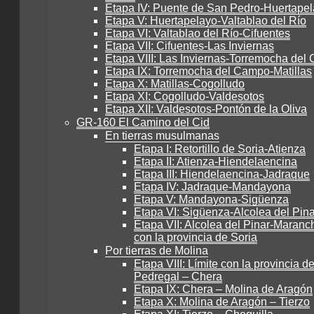
Etapa IV: Puente de San Pedro-Huertape
Etapa V: Huertapelayo-Valtablao del Río
Etapa VI: Valtablao del Río-Cifuentes
Etapa VII: Cifuentes-Las Inviernas
Etapa VIII: Las Inviernas-Torremocha de
Etapa IX: Torremocha del Campo-Matillas
Etapa X: Matillas-Cogolludo
Etapa XI: Cogolludo-Valdesotos
Etapa XII: Valdesotos-Pontón de la Oliva
GR-160 El Camino del Cid
En tierras musulmanas
Etapa I: Retortillo de Soria-Atienza
Etapa II: Atienza-Hiendelaencina
Etapa III: Hiendelaencina-Jadraque
Etapa IV: Jadraque-Mandayona
Etapa V: Mandayona-Sigüenza
Etapa VI: Sigüenza-Alcolea del Pina
Etapa VII: Alcolea del Pinar-Maranch
con la provincia de Soria
Por tierras de Molina
Etapa VIII: Límite con la provincia de
Pedregal – Chera
Etapa IX: Chera – Molina de Aragón
Etapa X: Molina de Aragón – Tierzo