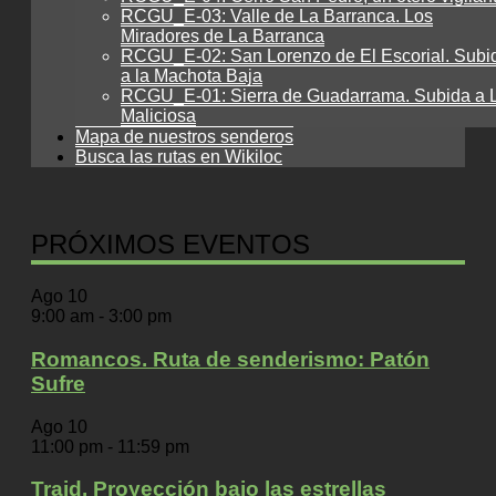
RCGU_E-03: Valle de La Barranca. Los
Miradores de La Barranca
RCGU_E-02: San Lorenzo de El Escorial. Subi
a la Machota Baja
RCGU_E-01: Sierra de Guadarrama. Subida a 
Maliciosa
Mapa de nuestros senderos
Busca las rutas en Wikiloc
PRÓXIMOS EVENTOS
Ago
10
9:00 am
-
3:00 pm
Romancos. Ruta de senderismo: Patón
Sufre
Ago
10
11:00 pm
-
11:59 pm
Traid. Proyección bajo las estrellas