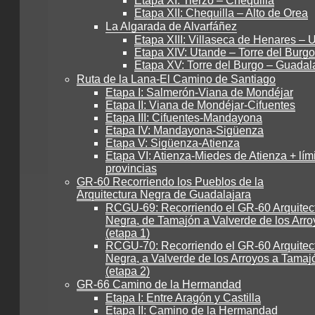
Etapa XI: Tierzo – Chequilla
Etapa XII: Chequilla – Alto de Orea
La Algarada de Alvarfáñez
Etapa XIII: Villaseca de Henares – 
Etapa XIV: Utande – Torre del Burgo
Etapa XV: Torre del Burgo – Guadal
Ruta de la Lana-El Camino de Santiago
Etapa I: Salmerón-Viana de Mondéjar
Etapa II: Viana de Mondéjar-Cifuentes
Etapa III: Cifuentes-Mandayona
Etapa IV: Mandayona-Sigüenza
Etapa V: Sigüenza-Atienza
Etapa VI: Atienza-Miedes de Atienza + lím
provincias
GR-60 Recorriendo los Pueblos de la
Arquitectura Negra de Guadalajara
RCGU-69: Recorriendo el GR-60 Arquitec
Negra, de Tamajón a Valverde de los Arro
(etapa 1)
RCGU-70: Recorriendo el GR-60 Arquitec
Negra, a Valverde de los Arroyos a Tamaj
(etapa 2)
GR-66 Camino de la Hermandad
Etapa I: Entre Aragón y Castilla
Etapa II: Camino de la Hermandad