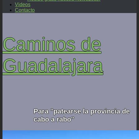
Videos
Contacto
Caminos de
Guadalajara
Para "patearse la provincia de
cabo a rabo"