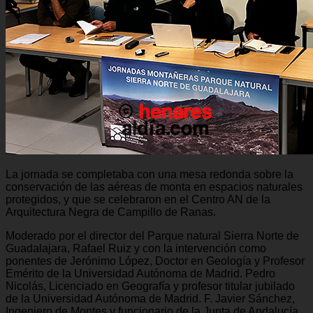
La jornada se completaba con una mesa redonda sobre la
conservación de las aéreas de monta en espacios naturales
protegidos, y que se celebraron en el Centro AN de la
Arquitectura Negra de Campillo de Ranas.
Moderado por el director del Parque natural Sierra Norte de
Guadalajara, Rafael Ruiz y con la intervención como
ponentes de Jerónimo López, Doctor en Geología y Profesor
Emérito de la Universidad Autónoma de Madrid. Pedro
Nicolás, Licenciado en Geografía y profesor titular jubilado
de la Universidad Autónoma de Madrid. F. Javier Sánchez,
Ingeniero de Montes y funcionario de la Junta de Andalucía.