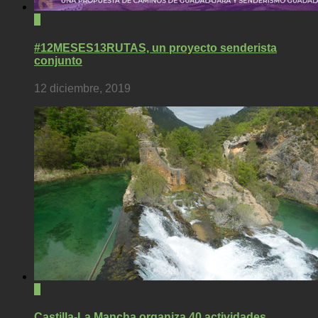
2
#12MESES13RUTAS, un proyecto senderista
conjunto
12 diciembre, 2019
2
Castilla-La Mancha organiza 40 actividades