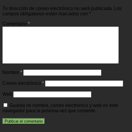
Tu dirección de correo electrónico no será publicada.
Los
campos obligatorios están marcados con
*
Comentario
*
Nombre
*
Correo electrónico
*
Web
Guarda mi nombre, correo electrónico y web en este
navegador para la próxima vez que comente.