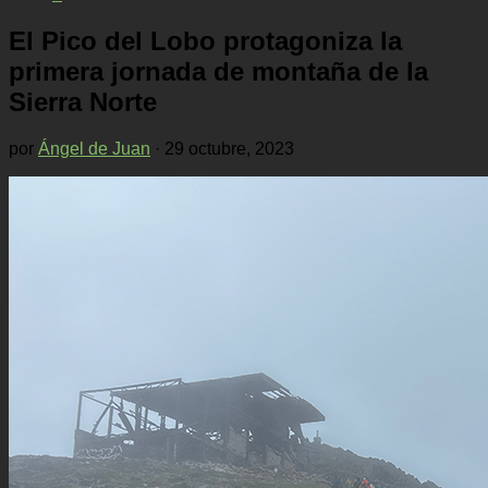
El Pico del Lobo protagoniza la
primera jornada de montaña de la
Sierra Norte
por
Ángel de Juan
·
29 octubre, 2023