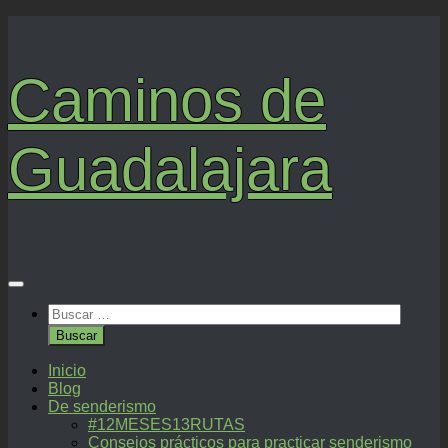
Saltar
al
contenido
Caminos de
Guadalajara
Buscar:
Inicio
Blog
De senderismo
#12MESES13RUTAS
Consejos prácticos para practicar senderismo