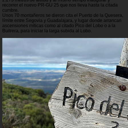
recorrer el nuevo PR-GU 25 que nos lleva hasta la citada
cumbre.
Unos 70 montañeros se dieron cita el Puerto de la Quesera,
límite entre Segovia y Guadalajara, y lugar donde arrancan
ascensiones míticas como al citado Pico del Lobo o a la
Buitrera, para iniciar la larga subida al Lobo.