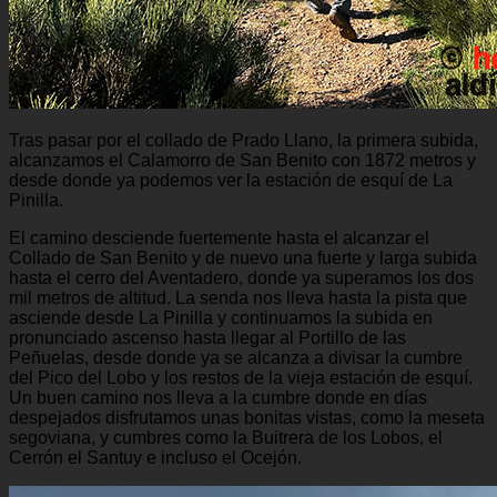
Tras pasar por el collado de Prado Llano, la primera subida,
alcanzamos el Calamorro de San Benito con 1872 metros y
desde donde ya podemos ver la estación de esquí de La
Pinilla.
El camino desciende fuertemente hasta el alcanzar el
Collado de San Benito y de nuevo una fuerte y larga subida
hasta el cerro del Aventadero, donde ya superamos los dos
mil metros de altitud. La senda nos lleva hasta la pista que
asciende desde La Pinilla y continuamos la subida en
pronunciado ascenso hasta llegar al Portillo de las
Peñuelas, desde donde ya se alcanza a divisar la cumbre
del Pico del Lobo y los restos de la vieja estación de esquí.
Un buen camino nos lleva a la cumbre donde en días
despejados disfrutamos unas bonitas vistas, como la meseta
segoviana, y cumbres como la Buitrera de los Lobos, el
Cerrón el Santuy e incluso el Ocejón.