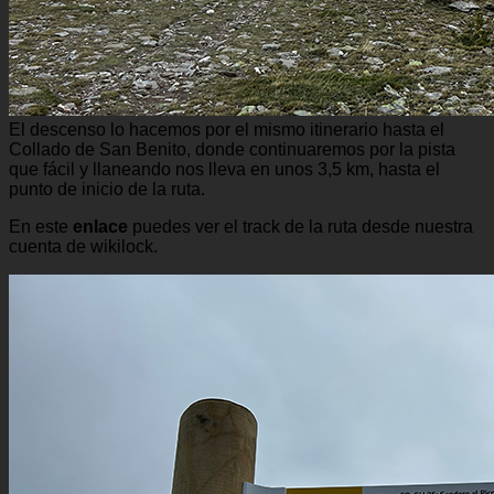
El descenso lo hacemos por el mismo itinerario hasta el
Collado de San Benito, donde continuaremos por la pista
que fácil y llaneando nos lleva en unos 3,5 km, hasta el
punto de inicio de la ruta.
En este
enlace
puedes ver el track de la ruta desde nuestra
cuenta de wikilock.