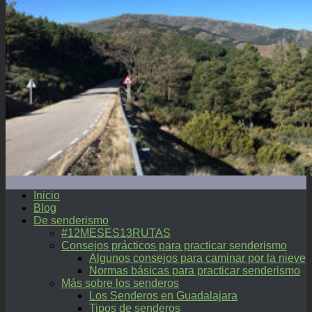
Inicio
Blog
De senderismo
#12MESES13RUTAS
Consejos prácticos para practicar senderismo
Algunos consejos para caminar por la nieve
Normas básicas para practicar senderismo
Más sobre los senderos
Los Senderos en Guadalajara
Tipos de senderos