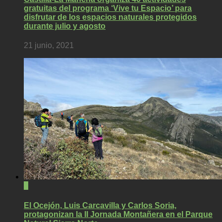
gratuitas del programa ‘Vive tu Espacio’ para
disfrutar de los espacios naturales protegidos
durante julio y agosto
21 junio, 2021
0
El Ocejón, Luis Carcavilla y Carlos Soria,
protagonizan la II Jornada Montañera en el Parque