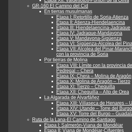
Etapa XII: Valdesotos-Pontón de la Oliva
GR-160 El Camino del Cid
En tierras musulmanas
Etapa I: Retortillo de Soria-Atienza
Etapa II: Atienza-Hiendelaencina
Etapa III: Hiendelaencina-Jadraque
Etapa IV: Jadraque-Mandayona
Etapa V: Mandayona-Sigüenza
Etapa VI: Sigüenza-Alcolea del Pina
Etapa VII: Alcolea del Pinar-Maranch
con la provincia de Soria
Por tierras de Molina
Etapa VIII: Límite con la provincia de
Pedregal – Chera
Etapa IX: Chera – Molina de Aragón
Etapa X: Molina de Aragón – Tierzo
Etapa XI: Tierzo – Chequilla
Etapa XII: Chequilla – Alto de Orea
La Algarada de Alvarfáñez
Etapa XIII: Villaseca de Henares – 
Etapa XIV: Utande – Torre del Burgo
Etapa XV: Torre del Burgo – Guadal
Ruta de la Lana-El Camino de Santiago
Etapa I: Salmerón-Viana de Mondéjar
Etapa II: Viana de Mondéjar-Cifuentes