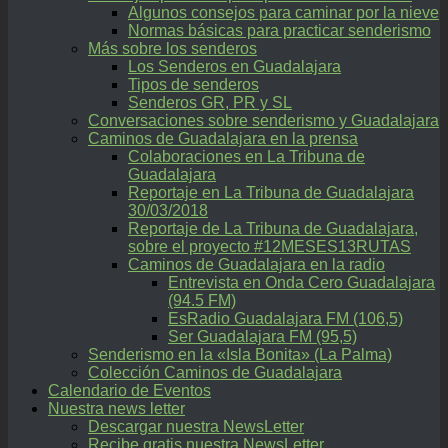
Algunos consejos para caminar por la nieve
Normas básicas para practicar senderismo
Más sobre los senderos
Los Senderos en Guadalajara
Tipos de senderos
Senderos GR, PR y SL
Conversaciones sobre senderismo y Guadalajara
Caminos de Guadalajara en la prensa
Colaboraciones en La Tribuna de
Guadalajara
Reportaje en La Tribuna de Guadalajara
30/03/2018
Reportaje de La Tribuna de Guadalajara,
sobre el proyecto #12MESES13RUTAS
Caminos de Guadalajara en la radio
Entrevista en Onda Cero Guadalajara
(94.5 FM)
EsRadio Guadalajara FM (106,5)
Ser Guadalajara FM (95,5)
Senderismo en la «Isla Bonita» (La Palma)
Colección Caminos de Guadalajara
Calendario de Eventos
Nuestra news letter
Descargar nuestra NewsLetter
Recibe gratis nuestra NewsLetter