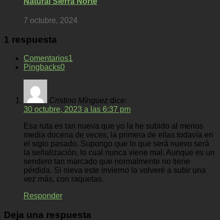
Natural Sierra Norte
7 octubre, 2024
1 respuesta
Comentarios
1
Pingbacks
0
Cristino Mínguez
dice:
30 octubre, 2023 a las 6:37 pm
Esa ruta es tan nueva que yo la he subido al menos
media docena de veces, la primera de ellas todavía en
el siglo pasado. Supongo que lo que será nuevo será
la señalización, lo cual nunca viene mal. Aunque es un
sendero tan marcado que normalmente no tiene
pérdida. Si nieva este invierno la volveré a subir una
vez más, con raquetas.
Responder
Deja una respuesta