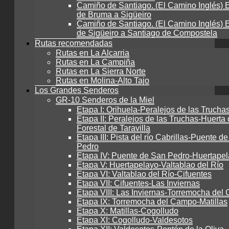
Camiño de Santiago. (El Camino Inglés) E
de Bruma a Sigüeiro
Camiño de Santiago. (El Camino Inglés) E
de Sigüeiro a Santiago de Compostela
Rutas recomendadas
Rutas en La Alcarria
Rutas en La Campiña
Rutas en La Sierra Norte
Rutas en Molina-Alto Tajo
Los Grandes Senderos
GR-10 Senderos de la Miel
Etapa I: Orihuela-Peralejos de las Trucha
Etapa II: Peralejos de las Truchas-Huerta 
Forestal de Taravilla
Etapa III: Pista del río Cabrillas-Puente d
Pedro
Etapa IV: Puente de San Pedro-Huertape
Etapa V: Huertapelayo-Valtablao del Río
Etapa VI: Valtablao del Río-Cifuentes
Etapa VII: Cifuentes-Las Inviernas
Etapa VIII: Las Inviernas-Torremocha de
Etapa IX: Torremocha del Campo-Matillas
Etapa X: Matillas-Cogolludo
Etapa XI: Cogolludo-Valdesotos