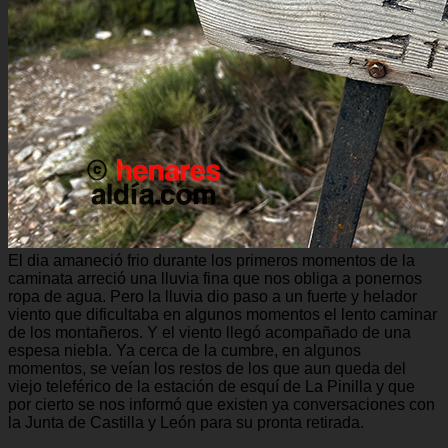
El dia amaneció frio durante los primeros momentos de la
caminata arreció una lluvia fina que nos obliga a ponernos
ropa de agua. Pero la lluvia dio paso a un fuerte y helador
viento que dificultaba en algunos momentos el lento caminar
de los montañeros. Y el viento llegó acompañado de una
espesa niebla. Ya cerca de la cumbre, en algunos
momentos, se veían los restos de los que aun queda del
viejo teleférico de la estación de esquí de La Pinilla y que
por cierto se nos informó que existen ya conversaciones con
la Junta de Castilla y León para su pronta retirada.