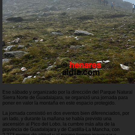
Ese sábado y organizado por la dirección del Parque Natural
Sierra Norte de Guadalajara, se organizó una jornada para
poner en valor la montaña en este espacio protegido.
La jornada consistió en dos eventos bien diferenciados, por
un lado, y durante la mañana se había previsto una
ascensión al Pico del Lobo, la cumbre más alta de la
provincia de Guadalajara y de Castilla-La Mancha, con
2.273 metros de altitud y al mismo tiempo inaugurar y