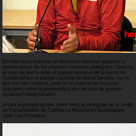
En esta mesa redonda se abordaron diversos aspectos y
problemáticas de los espacios naturales protegidos, como es
el caso de sierra norte, el parque nacional de la Sierra de
Guadarrama o el parque nacional de Sierra Nevada, con lo
que con ello conlleva, tanto en el aspecto de recursos
naturales, como la problemática de cercanía de grandes
espacios habitacionales.
A toda la jornada asistió, entre otros, el delegado de la Junta
de Comunidades de Castilla-La Mancha en Guadalajara,
José Luis Escudero.