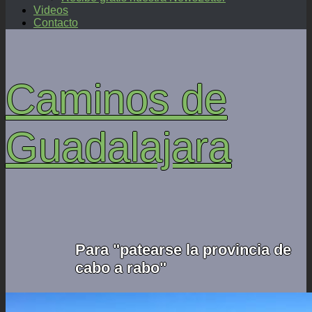
Videos
Contacto
Caminos de
Guadalajara
Para "patearse la provincia de
cabo a rabo"