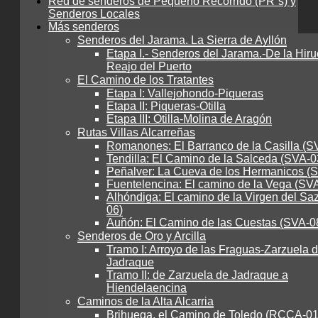
Red de senderos de Pequeño Recorrido (PR´s) y
Senderos Locales
Más senderos
Senderos del Jarama. La Sierra de Ayllón
Etapa I.- Senderos del Jarama.-De la Hiru
Reajo del Puerto
El Camino de los Tratantes
Etapa I: Vallejohondo-Piqueras
Etapa II: Piqueras-Otilla
Etapa III: Otilla-Molina de Aragón
Rutas Villas Alcarreñas
Romanones: El Barranco de la Casilla (S
Tendilla: El Camino de la Salceda (SVA-0
Peñalver: La Cueva de los Hermanicos (
Fuentelencina: El camino de la Vega (SV
Alhóndiga: El camino de la Virgen del Sa
06)
Auñón: El Camino de las Cuestas (SVA-0
Senderos de Oro y Arcilla
Tramo I: Arroyo de las Fraguas-Zarzuela 
Jadraque
Tramo II: de Zarzuela de Jadraque a
Hiendelaencina
Caminos de la Alta Alcarria
Brihuega, el Camino de Toledo (RCCA-01