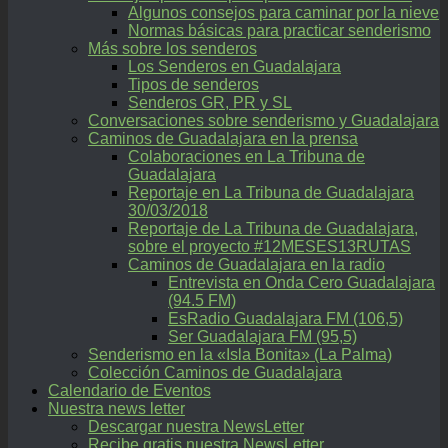
Algunos consejos para caminar por la nieve
Normas básicas para practicar senderismo
Más sobre los senderos
Los Senderos en Guadalajara
Tipos de senderos
Senderos GR, PR y SL
Conversaciones sobre senderismo y Guadalajara
Caminos de Guadalajara en la prensa
Colaboraciones en La Tribuna de
Guadalajara
Reportaje en La Tribuna de Guadalajara
30/03/2018
Reportaje de La Tribuna de Guadalajara,
sobre el proyecto #12MESES13RUTAS
Caminos de Guadalajara en la radio
Entrevista en Onda Cero Guadalajara
(94.5 FM)
EsRadio Guadalajara FM (106,5)
Ser Guadalajara FM (95,5)
Senderismo en la «Isla Bonita» (La Palma)
Colección Caminos de Guadalajara
Calendario de Eventos
Nuestra news letter
Descargar nuestra NewsLetter
Recibe gratis nuestra NewsLetter