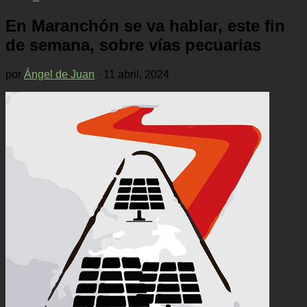
En Maranchón se va hablar, este fin
de semana, sobre vías pecuarias
por
Ángel de Juan
·
11 abril, 2024