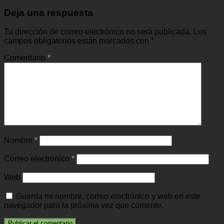
Deja una respuesta
Tu dirección de correo electrónico no será publicada.
Los
campos obligatorios están marcados con
*
Comentario
*
Nombre
*
Correo electrónico
*
Web
Guarda mi nombre, correo electrónico y web en este
navegador para la próxima vez que comente.