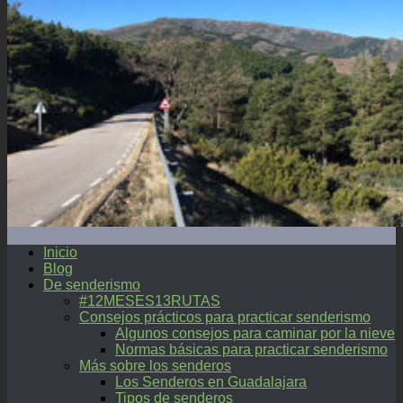
Inicio
Blog
De senderismo
#12MESES13RUTAS
Consejos prácticos para practicar senderismo
Algunos consejos para caminar por la nieve
Normas básicas para practicar senderismo
Más sobre los senderos
Los Senderos en Guadalajara
Tipos de senderos