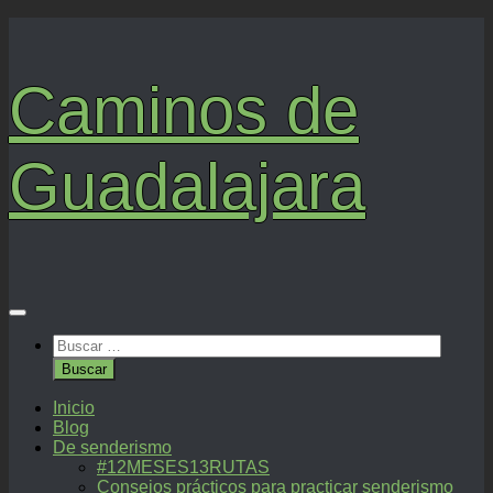
Saltar
al
contenido
Caminos de
Guadalajara
Buscar:
Inicio
Blog
De senderismo
#12MESES13RUTAS
Consejos prácticos para practicar senderismo