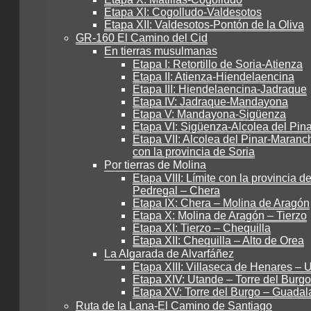
Etapa XI: Cogolludo-Valdesotos
Etapa XII: Valdesotos-Pontón de la Oliva
GR-160 El Camino del Cid
En tierras musulmanas
Etapa I: Retortillo de Soria-Atienza
Etapa II: Atienza-Hiendelaencina
Etapa III: Hiendelaencina-Jadraque
Etapa IV: Jadraque-Mandayona
Etapa V: Mandayona-Sigüenza
Etapa VI: Sigüenza-Alcolea del Pina
Etapa VII: Alcolea del Pinar-Maranch
con la provincia de Soria
Por tierras de Molina
Etapa VIII: Límite con la provincia de
Pedregal – Chera
Etapa IX: Chera – Molina de Aragón
Etapa X: Molina de Aragón – Tierzo
Etapa XI: Tierzo – Chequilla
Etapa XII: Chequilla – Alto de Orea
La Algarada de Alvarfáñez
Etapa XIII: Villaseca de Henares – 
Etapa XIV: Utande – Torre del Burgo
Etapa XV: Torre del Burgo – Guadal
Ruta de la Lana-El Camino de Santiago