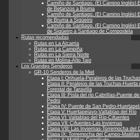
Camiño de Santiago. (El Camino Inglés) E
de Betanzos a Bruma
Camiño de Santiago. (El Camino Inglés) E
de Bruma a Sigüeiro
Camiño de Santiago. (El Camino Inglés) E
de Sigüeiro a Santiago de Compostela
Rutas recomendadas
Rutas en La Alcarria
Rutas en La Campiña
Rutas en La Sierra Norte
Rutas en Molina-Alto Tajo
Los Grandes Senderos
GR-10 Senderos de la Miel
Etapa I: Orihuela-Peralejos de las Trucha
Etapa II: Peralejos de las Truchas-Huerta 
Forestal de Taravilla
Etapa III: Pista del río Cabrillas-Puente d
Pedro
Etapa IV: Puente de San Pedro-Huertape
Etapa V: Huertapelayo-Valtablao del Río
Etapa VI: Valtablao del Río-Cifuentes
Etapa VII: Cifuentes-Las Inviernas
Etapa VIII: Las Inviernas-Torremocha de
Etapa IX: Torremocha del Campo-Matillas
Etapa X: Matillas-Cogolludo