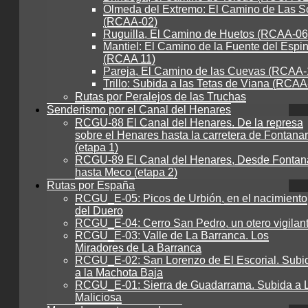
Olmeda del Extremo: El Camino de Las S
(RCAA-02)
Ruguilla, El Camino de Huetos (RCAA-06
Mantiel: El Camino de la Fuente del Espi
(RCAA 11)
Pareja, El Camino de las Cuevas (RCAA-
Trillo: Subida a las Tetas de Viana (RCAA
Rutas por Peralejos de las Truchas
Senderismo por el Canal del Henares
RCGU-88 El Canal del Henares. De la represa
sobre el Henares hasta la carretera de Fontanar
(etapa 1)
RCGU-89 El Canal del Henares, Desde Fontan
hasta Meco (etapa 2)
Rutas por España
RCGU_E-05: Picos de Urbión, en el nacimiento
del Duero
RCGU_E-04: Cerro San Pedro, un otero vigilan
RCGU_E-03: Valle de La Barranca. Los
Miradores de La Barranca
RCGU_E-02: San Lorenzo de El Escorial. Subi
a la Machota Baja
RCGU_E-01: Sierra de Guadarrama. Subida a 
Maliciosa