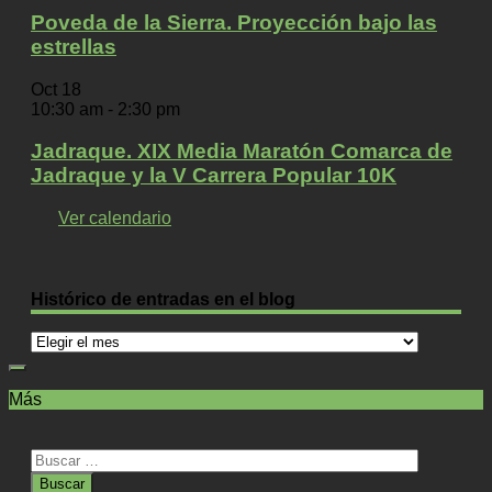
Poveda de la Sierra. Proyección bajo las
estrellas
Oct
18
10:30 am
-
2:30 pm
Jadraque. XIX Media Maratón Comarca de
Jadraque y la V Carrera Popular 10K
Ver calendario
Histórico de entradas en el blog
Histórico
de
entradas
Más
en
el
blog
Buscar: