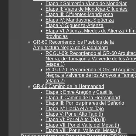
Etapa I: Salmerón-Viana de Mondéjar
Etapa II: Viana de Mondéjar-Cifuentes
Etapa III: Cifuentes-Mandayona
Etapa IV: Mandayona-Sigüenza
Etapa V: Sigüenza-Atienza
Etapa VI: Atienza-Miedes de Atienza + lím
provincias
GR-60 Recorriendo los Pueblos de la
Arquitectura Negra de Guadalajara
RCGU-69: Recorriendo el GR-60 Arquitec
Negra, de Tamajón a Valverde de los Arro
(etapa 1)
RCGU-70: Recorriendo el GR-60 Arquitec
Negra, a Valverde de los Arroyos a Tamaj
(etapa 2)
GR-66 Camino de la Hermandad
Etapa I: Entre Aragón y Castilla
Etapa II: Camino de la Hermandad
Etapa III: Por los pinares del Señorío
Etapa IV: Hacia el Alto Tajo
Etapa V: Por el Alto Tajo (I)
Etapa VI: Por el Alto Tajo (II)
Etapa VII: Por el Valle del Mesa (I)
Etapa VIII: Por el Valle del Mesa (II)