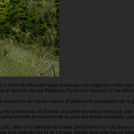
os o miles de años dan lugar a paisajes tan originales como so
 son el desierto de Las Bárdenas Reales en Navarra, o Las Méd
 elementos del medio natural, el patrimonio paisajístico de la 
a de la provincia de Madrid, se puede encontrar esta joya, que 
capital fomente principalmente la visita del turista madrileño, p
cano, pero si la intención es visitar únicamente las “cárcavas 
ugar está definido por el río Lozoya. Desde aquí solo hay un kiló