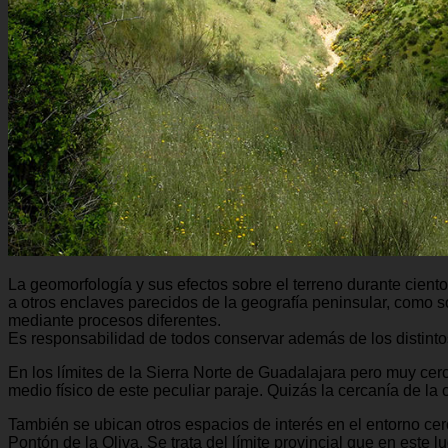
La geomorfología y sus efectos sobre el terreno durante cient
a otros enclaves parecidos de la geografía peninsular, como
mediante procesos diferentes.
Es responsabilidad de todos conservar además de los distintos
En los límites de la Sierra Norte de Guadalajara pero muy cerc
medio físico de este peculiar paraje. Quizás la cercanía de la 
También se ubican otros espacios de interés en el entorno cer
Pontón de la Oliva. Se trata del límite provincial que en este l