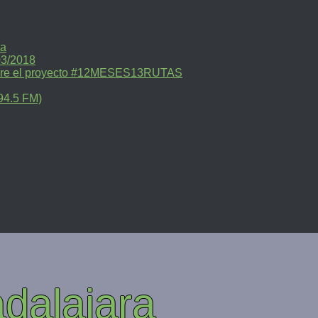
ra
03/2018
sobre el proyecto #12MESES13RUTAS
94.5 FM)
dalajara