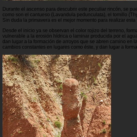
Durante el ascenso para descubrir este peculiar rincón, se pu
como son el cantueso (Lavandula pedunculata), el tomillo (Th
Sin duda la primavera es el mejor momento para realizar esta v
Desde el inicio ya se observan el color rojizo del terreno, fo
vulnerable a la erosión hídrica o laminar producida por el ag
dan lugar a la formación de arroyos que se abren camino en l
cambios constantes en lugares como éste, y dan lugar a for