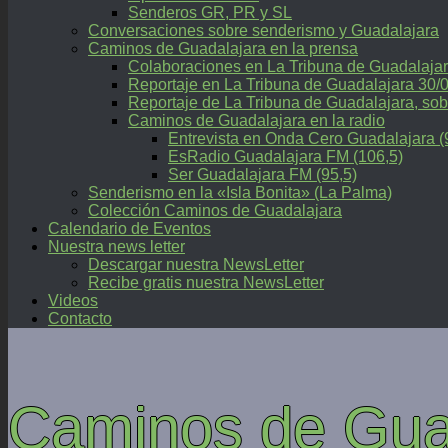
Senderos GR, PR y SL
Conversaciones sobre senderismo y Guadalajara
Caminos de Guadalajara en la prensa
Colaboraciones en La Tribuna de Guadalaja
Reportaje en La Tribuna de Guadalajara 30/
Reportaje de La Tribuna de Guadalajara, 
Caminos de Guadalajara en la radio
Entrevista en Onda Cero Guadalajara (
EsRadio Guadalajara FM (106,5)
Ser Guadalajara FM (95,5)
Senderismo en la «Isla Bonita» (La Palma)
Colección Caminos de Guadalajara
Calendario de Eventos
Nuestra news letter
Descargar nuestra NewsLetter
Recibe gratis nuestra NewsLetter
Videos
Contacto
Caminos de Gua