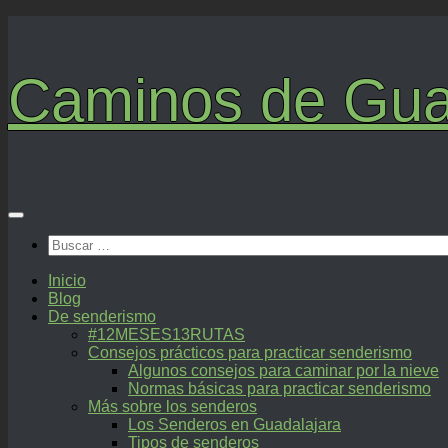
Saltar
al
contenido
Caminos de Gua
Buscar:
Inicio
Blog
De senderismo
#12MESES13RUTAS
Consejos prácticos para practicar senderismo
Algunos consejos para caminar por la nieve
Normas básicas para practicar senderismo
Más sobre los senderos
Los Senderos en Guadalajara
Tipos de senderos