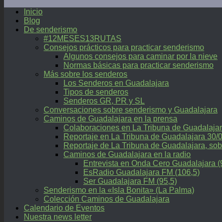
Inicio
Blog
De senderismo
#12MESES13RUTAS
Consejos prácticos para practicar senderismo
Algunos consejos para caminar por la nieve
Normas básicas para practicar senderismo
Más sobre los senderos
Los Senderos en Guadalajara
Tipos de senderos
Senderos GR, PR y SL
Conversaciones sobre senderismo y Guadalajara
Caminos de Guadalajara en la prensa
Colaboraciones en La Tribuna de Guadalaja
Reportaje en La Tribuna de Guadalajara 30/
Reportaje de La Tribuna de Guadalajara, 
Caminos de Guadalajara en la radio
Entrevista en Onda Cero Guadalajara (
EsRadio Guadalajara FM (106,5)
Ser Guadalajara FM (95,5)
Senderismo en la «Isla Bonita» (La Palma)
Colección Caminos de Guadalajara
Calendario de Eventos
Nuestra news letter