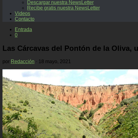
Descargar nuestra NewsLetter
Recibe gratis nuestra NewsLetter
Videos
Contacto
Entrada
0
Las Cárcavas del Pontón de la Oliva, 
por
Redacción
·
18 mayo, 2021