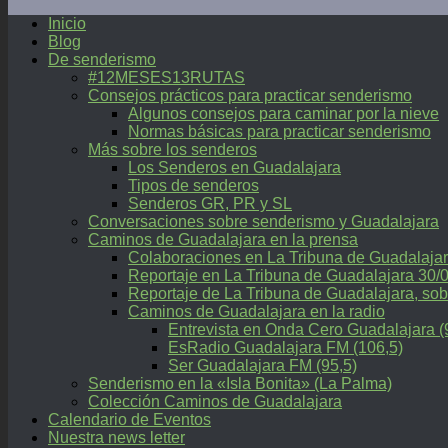
Inicio
Blog
De senderismo
#12MESES13RUTAS
Consejos prácticos para practicar senderismo
Algunos consejos para caminar por la nieve
Normas básicas para practicar senderismo
Más sobre los senderos
Los Senderos en Guadalajara
Tipos de senderos
Senderos GR, PR y SL
Conversaciones sobre senderismo y Guadalajara
Caminos de Guadalajara en la prensa
Colaboraciones en La Tribuna de Guadalaja
Reportaje en La Tribuna de Guadalajara 30/
Reportaje de La Tribuna de Guadalajara, 
Caminos de Guadalajara en la radio
Entrevista en Onda Cero Guadalajara (
EsRadio Guadalajara FM (106,5)
Ser Guadalajara FM (95,5)
Senderismo en la «Isla Bonita» (La Palma)
Colección Caminos de Guadalajara
Calendario de Eventos
Nuestra news letter