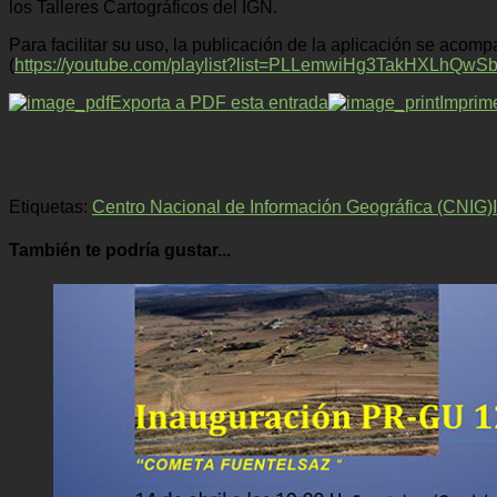
los Talleres Cartográficos del IGN.
Para facilitar su uso, la publicación de la aplicación se acom
(
https://youtube.com/playlist?list=PLLemwiHg3TakHXLh
Exporta a PDF esta entrada
Imprim
Etiquetas:
Centro Nacional de Información Geográfica (CNIG)
También te podría gustar...