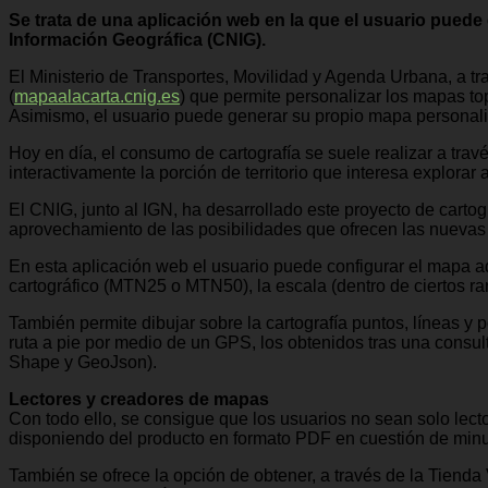
Se trata de una aplicación web en la que el usuario puede c
Información Geográfica (CNIG).
El Ministerio de Transportes, Movilidad y Agenda Urbana, a tr
(
mapaalacarta.cnig.es
) que permite personalizar los mapas top
Asimismo, el usuario puede generar su propio mapa personaliza
Hoy en día, el consumo de cartografía se suele realizar a tra
interactivamente la porción de territorio que interesa explorar
El CNIG, junto al IGN, ha desarrollado este proyecto de carto
aprovechamiento de las posibilidades que ofrecen las nuevas
En esta aplicación web el usuario puede configurar el mapa ad
cartográfico (MTN25 o MTN50), la escala (dentro de ciertos ran
También permite dibujar sobre la cartografía puntos, líneas y
ruta a pie por medio de un GPS, los obtenidos tras una consu
Shape y GeoJson).
Lectores y creadores de mapas
Con todo ello, se consigue que los usuarios no sean solo lec
disponiendo del producto en formato PDF en cuestión de minuto
También se ofrece la opción de obtener, a través de la Tienda 