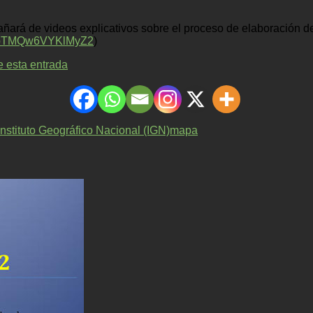
pañará de videos explicativos sobre el proceso de elaboración d
QwSbTMQw6VYKlMyZ2
)
e esta entrada
Instituto Geográfico Nacional (IGN)
mapa