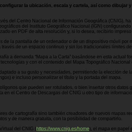
onfigurar la ubicación, escala y cartela, así como dibujar y
avés del Centro Nacional de Información Geográfica (CNIG), ha 
ográficos del Instituto Geográfico Nacional (IGN) configurando u
do en PDF de alta resolución y, si lo desea, recibirlo impreso 
vés de la pantalla de un ordenador o de un dispositivo móvil po
 a través de un espacio continuo y sin los tradicionales límites 
grafía a demanda “Mapa a la Carta” basándose en esta actual fo
 tecnologías y con el contenido del Mapa Topográfico Nacional
aptado a su gusto y necesidades, permitiendo la elección de la f
gos) e incluso personalizar el título y la portada del mapa.
 polígonos que pueden ser rotulados, o bien insertar otros datos
lta en el Centro de Descargas del CNIG u otro tipo de informac
tores de cartografía sino también creadores de nuevos mapas reu
s y de manera gratuita, con la posibilidad de compartirlo.
Virtual del CNIG (
https://www.cnig.es/home
), el mapa en papel 