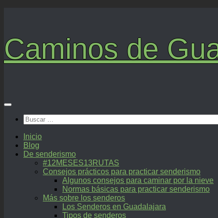
Saltar
al
contenido
Caminos de Gua
Buscar:
Inicio
Blog
De senderismo
#12MESES13RUTAS
Consejos prácticos para practicar senderismo
Algunos consejos para caminar por la nieve
Normas básicas para practicar senderismo
Más sobre los senderos
Los Senderos en Guadalajara
Tipos de senderos