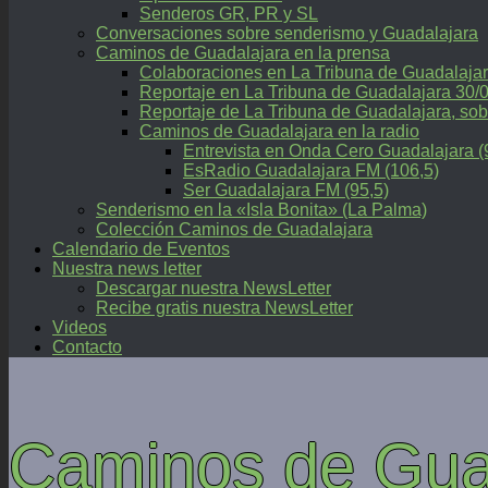
Senderos GR, PR y SL
Conversaciones sobre senderismo y Guadalajara
Caminos de Guadalajara en la prensa
Colaboraciones en La Tribuna de Guadalaja
Reportaje en La Tribuna de Guadalajara 30/
Reportaje de La Tribuna de Guadalajara, 
Caminos de Guadalajara en la radio
Entrevista en Onda Cero Guadalajara (
EsRadio Guadalajara FM (106,5)
Ser Guadalajara FM (95,5)
Senderismo en la «Isla Bonita» (La Palma)
Colección Caminos de Guadalajara
Calendario de Eventos
Nuestra news letter
Descargar nuestra NewsLetter
Recibe gratis nuestra NewsLetter
Videos
Contacto
Caminos de Gua