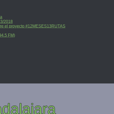
ra
03/2018
sobre el proyecto #12MESES13RUTAS
94.5 FM)
dalajara