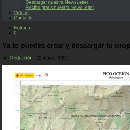
Descargar nuestra NewsLetter
Recibe gratis nuestra NewsLetter
Videos
Contacto
Entrada
0
Ya te puedes crear y descargar tu prop
por
Redacción
·
22 marzo, 2021