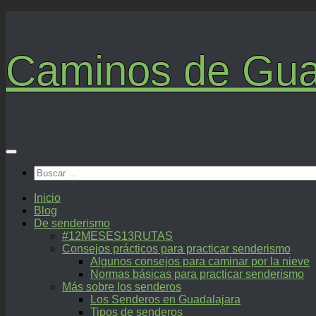
Saltar
al
contenido
Caminos de Gua
Buscar:
Inicio
Blog
De senderismo
#12MESES13RUTAS
Consejos prácticos para practicar senderismo
Algunos consejos para caminar por la nieve
Normas básicas para practicar senderismo
Más sobre los senderos
Los Senderos en Guadalajara
Tipos de senderos