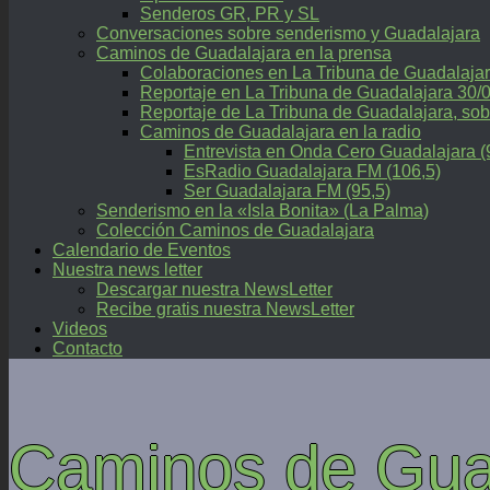
Senderos GR, PR y SL
Conversaciones sobre senderismo y Guadalajara
Caminos de Guadalajara en la prensa
Colaboraciones en La Tribuna de Guadalaja
Reportaje en La Tribuna de Guadalajara 30/
Reportaje de La Tribuna de Guadalajara, 
Caminos de Guadalajara en la radio
Entrevista en Onda Cero Guadalajara (
EsRadio Guadalajara FM (106,5)
Ser Guadalajara FM (95,5)
Senderismo en la «Isla Bonita» (La Palma)
Colección Caminos de Guadalajara
Calendario de Eventos
Nuestra news letter
Descargar nuestra NewsLetter
Recibe gratis nuestra NewsLetter
Videos
Contacto
Caminos de Gua