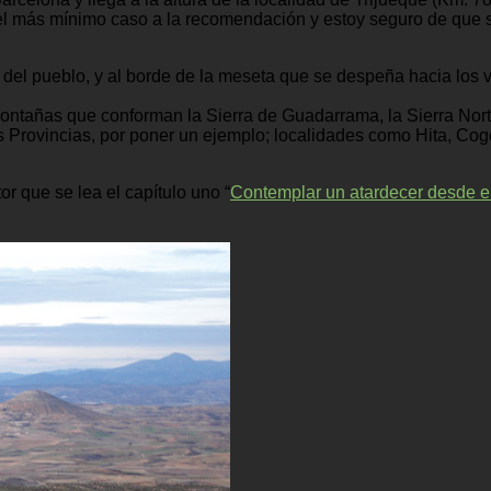
r el más mínimo caso a la recomendación y estoy seguro de que
r del pueblo, y al borde de la meseta que se despeña hacia los 
tañas que conforman la Sierra de Guadarrama, la Sierra Norte 
 Provincias, por poner un ejemplo; localidades como Hita, Cogo
r que se lea el capítulo uno “
Contemplar un atardecer desde el 