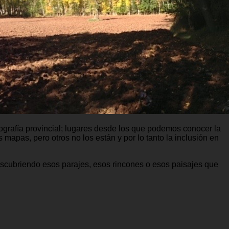
grafía provincial; lugares desde los que podemos conocer la
mapas, pero otros no los están y por lo tanto la inclusión en
 descubriendo esos parajes, esos rincones o esos paisajes que