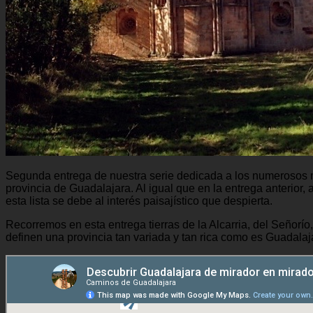
Segunda entrega de nuestra serie dedicada a los numerosos m
provincia de Guadalajara. Al igual que en la entrega anterior,
esta lista se debe al interés paisajístico que despierta.
Recorremos en esta entrega tierras de la Alcarria, del Señorío
definen una provincia tan variada y tan rica como es Guadalaj