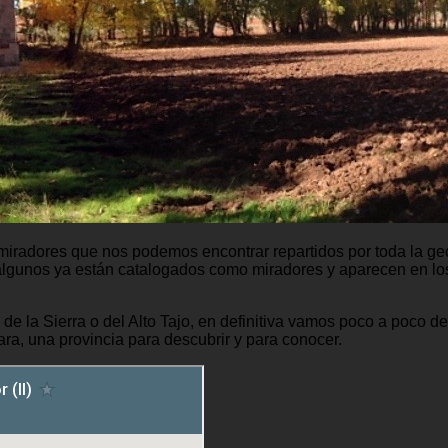
iradores que nos podemos encontrar repartidos por toda la geo
 algunos ya están catalogados como miradores y aparecen en los 
, de la Sierra o del Alto Tajo, en definitiva vamos poco a poco
ara, una provincia para descubrir y para conocer.