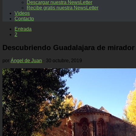
Descargar nuestra NewsLetter
Recibe gratis nuestra NewsLetter
Videos
Contacto
Entrada
2
Descubriendo Guadalajara de mirador e
por
Ángel de Juan
·
30 octubre, 2019