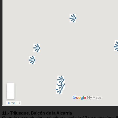
11.- Trijueque, Balcón de la Alcarria
Cuando un conductor cualquiera circula la A2 en dirección a Ba