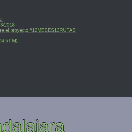
ra
03/2018
sobre el proyecto #12MESES13RUTAS
94.5 FM)
dalajara