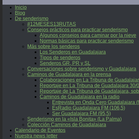
Inicio
Blog
De senderismo
#12MESES13RUTAS
Consejos prácticos para practicar senderismo
Algunos consejos para caminar por la nieve
Normas básicas para practicar senderismo
Más sobre los senderos
Los Senderos en Guadalajara
Tipos de senderos
Senderos GR, PR y SL
Conversaciones sobre senderismo y Guadalajara
Caminos de Guadalajara en la prensa
Colaboraciones en La Tribuna de Guadalaja
Reportaje en La Tribuna de Guadalajara 30/
Reportaje de La Tribuna de Guadalajara, 
Caminos de Guadalajara en la radio
Entrevista en Onda Cero Guadalajara (
EsRadio Guadalajara FM (106,5)
Ser Guadalajara FM (95,5)
Senderismo en la «Isla Bonita» (La Palma)
Colección Caminos de Guadalajara
Calendario de Eventos
Nuestra news letter